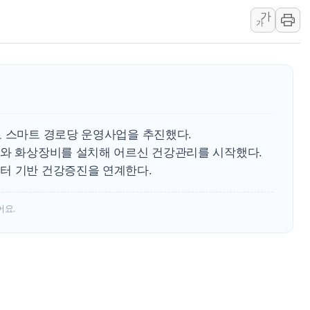
가
민병덕 "오늘 67개 점포 영업 재
가
하나금융이 쏘아 올린 CIFO, 
종합특검, '尹 관저 이전 감사 무마
로 스마트 경로당 운영사업을 추진했다.
기와 화상장비를 설치해 어르신 건강관리를 시작했다.
터 기반 건강증진을 연계한다.
어요.