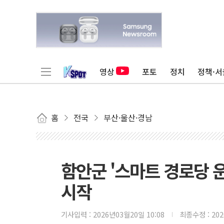
영상
포토
정치
정책·서
홈
전국
부산·울산·경남
함안군 '스마트 경로당 
시작
기사입력 :
2026년03월20일 10:08
최종수정 :
20