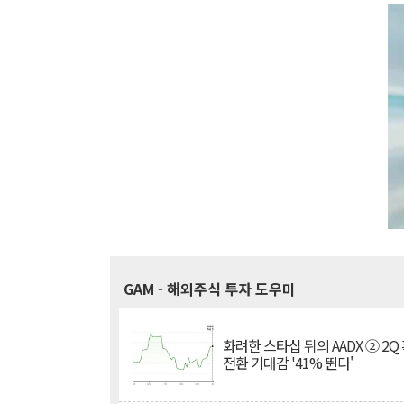
GAM
- 해외주식 투자 도우미
화려한 스타십 뒤의 AADX ② 2Q
전환 기대감 '41% 뛴다'