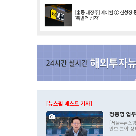
[홍콩 대장주] 메이퇀 ③ 신성장
'폭발적 성장'
[뉴스핌 베스트 기사]
정동영 업무
[서울=뉴스핌
안보 분야 정
평화공존 발전