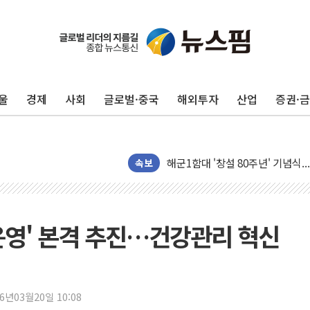
라인게임즈, '콰이어트' 테스트 참
에어로케이항공, 청주-중국 청두 노
네이버, AI 브리핑 도입 후 블로그
SKT, '8월 월간 럭키 페스타' 실시
울
경제
사회
글로벌·중국
해외투자
산업
증권·
LG헬로비전 '헬로모바일', 교보문
KTis, 02-114로 카카오 T 택시
해군1함대 '창설 80주년' 기념식.
원주시, 첨단의료복합단지 지정 준
속보
삼척시, 무건리 이끼폭포 생태탐방
전남광주 화정역 인근 도로 4중 
청도 문수리 야산서 산불 진화 중.
운영' 본격 추진…건강관리 혁신
'해병 순직 책임' 임성근 전 사단장
헥토이노베이션, 상반기 매출 첫 2
우리은행, 고창해상풍력에 4000억
26년03월20일 10:08
NH농협은행, 모두투어 제휴 여행