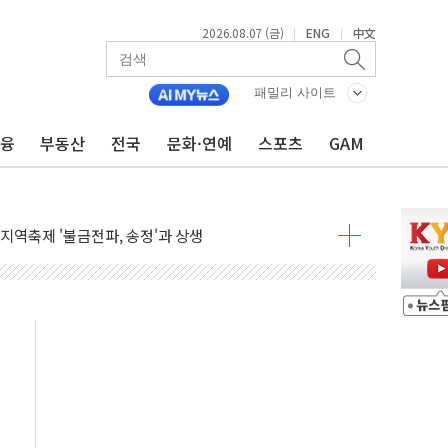
가자 3만 명 돌파
2026.08.07 (금)
ENG
中文
|
|
선 운항허가 취득...중국 노선 다변화
 창작자 지원 규모 2배 확대
패밀리 사이트
...휴대폰 결제 최대 6000원 할인
금융
부동산
전국
문화·연예
스포츠
GAM
고 제휴 전자책 요금제 출시
 호출 서비스
..지역축제 '불금전파, 송정'과 상생
비 본격화…'AI 데이터 기반 메디테크 혁신허브' 구상
로 출입 통제
추돌…1명 심정지·5명 부상
..진화헬기 3대 투입
 항소심도 징역 3년
000억원 돌파
 금융 지원
적금 완판