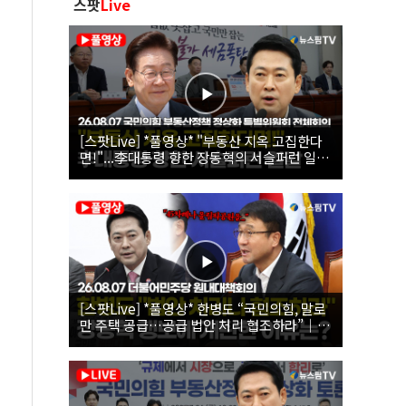
스팟
Live
[스팟Live] *풀영상* "부동산 지옥 고집한다
면!"...李대통령 향한 장동혁의 서슬퍼런 일갈
| 26.08.07 국민의힘 부동산정책 정상화 특별
위원회 전체회의
[스팟Live] *풀영상* 한병도 “국민의힘, 말로
만 주택 공급…공급 법안 처리 협조하라”｜
26.08.07 더불어민주당 원내대책회의