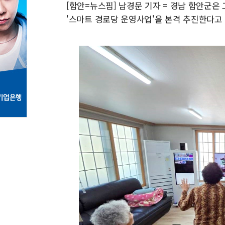
[함안=뉴스핌] 남경문 기자 = 경남 함안군
'스마트 경로당 운영사업'을 본격 추진한다고 