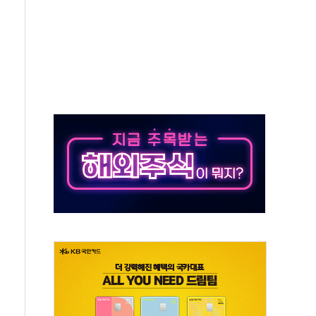
개...장바구니에 홈플러스 담아달라" 호소
금융지주 포용금융 조직개편 신호탄
' 유병호 구속 기소