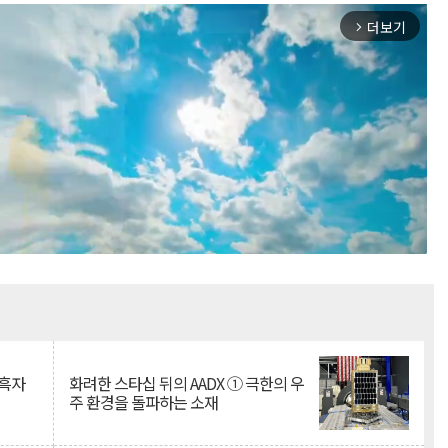
더보기
arrow_forward_ios
Mute
 흑자
화려한 스타십 뒤의 AADX ① 극한의 우
주 환경을 돌파하는 소재