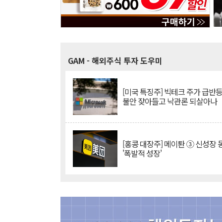
GAM
- 해외주식 투자 도우미
[미국 특징주] 빅테크 주가 급반등..
불안 잦아들고 낙관론 되살아나
[홍콩 대장주] 메이퇀 ③ 신성장
'폭발적 성장'