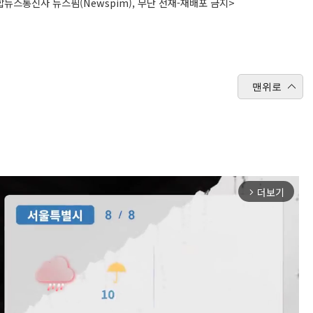
뉴스통신사 뉴스핌(Newspim), 무단 전재-재배포 금지>
맨위로
더보기
arrow_forward_ios