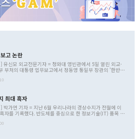
보고 논란
] 유신모 외교전문기자 = 청와대 영빈관에서 5일 열린 외교·
부 부처의 대통령 업무보고에서 정동영 통일부 장관의 '한반도
 구상'과 업무보고 발언이 논란을 빚고 있다. 이날 정 장관의
10
정부 내 조율을 거치지 않은 사안을 정책으로 추진하겠다고 공
는가 하면 사실 관계에 맞지 않은 설명도 있었다. 이재명 대통
로 신중을 기해 달라고 경고했고, 조현 외교부 장관은 '이상
지 최대 흑자
 근거한 비현실적 구상'이라는 비판을 내놨다. 그동안 정 장
책 관련 발언이 물의를 빚은 적은 여러 번 있지만 대통령과 유
] 박가연 기자 = 지난 6월 우리나라의 경상수지가 전월에 이
이 공개적으로 부정적 입장을 표명한 것은 이례적이다. 정 장
 흑자를 기록했다. 반도체를 중심으로 한 정보기술(IT) 품목 수
대북 접근법과 월권을 제어해야 한다는 목소리도 높아지고 있
간 상품수출이 처음으로 1000억달러를 넘어선 영향이다. [자
00
 따르
기자간담회를 하고 있다. [사진=통일부] 2026.07.23 ◆통일
 경상수지는 497억3000만달러 흑자로 집계됐다. 전월(386억
 넘어선 주장 정 장관은 이날 업무보고에서 '한반도 평화공존
)에 이어 두 달 연속 월간 기준 역대 최대 기록을 갈아치웠다.