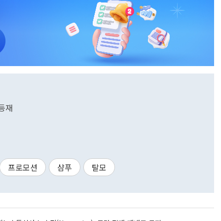
 등재
프로모션
샴푸
탈모