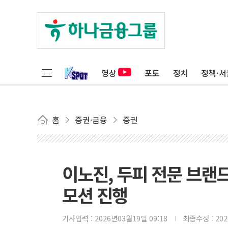
영상
포토
정치
정책·서
홈
증권·금융
증권
이노진, 두피 전문 브랜드
모션 진행
기사입력 :
2026년03월19일 09:18
최종수정 :
20