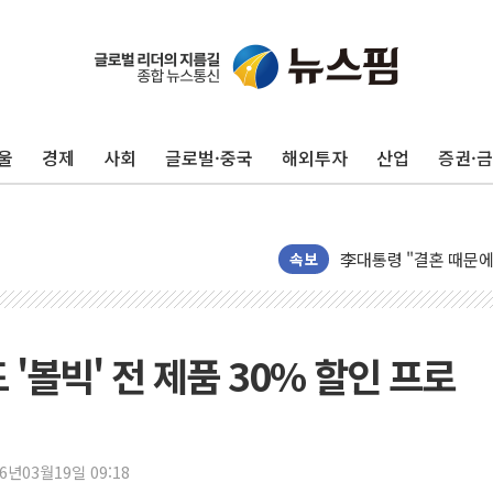
이번주 국내 주요 금융일정
美, 이란전 출구전략 
강릉·동해·삼척 시간당
울
경제
사회
글로벌·중국
해외투자
산업
증권·
폐기물 수거하다 참변
서울 중랑구 주택가서 
李대통령 "결혼 때문에 
여수 오동도 인근 해상
속보
추미애, '위안부' 피해
인천 선재도 갯벌서 해루
인천서 말다툼 중 어머니
 '볼빅' 전 제품 30% 할인 프로
'화합' 꺼낸 김민석에
李대통령, ISA 개편 
동해중부 전 해상 풍랑
26년03월19일 09:18
연일 폭염에 온열질환 