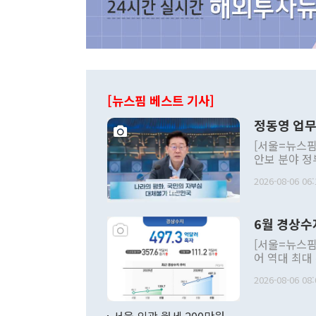
[뉴스핌 베스트 기사]
정동영 업무
[서울=뉴스핌
안보 분야 정
평화공존 발전
2026-08-06 06:
발언 중에는 
언한 것이 있
령은 공개적으
6월 경상수
주의적 희망에
관의 대북 정
[서울=뉴스핌
관 부처 장관
어 역대 최대
관의 무리한 
출 호조로 월
다. [정동영 통일부 장관이 지난달 23일 오후 서울 종로구 정부서울청사에
2026-08-06 08:
료=한국은행] 한국은행이 6일 발표한 '2026년 6월 국제수지(잠정)'에
서 취임 1주년 
면 지난 6월
부 장관 권한
1000만달러