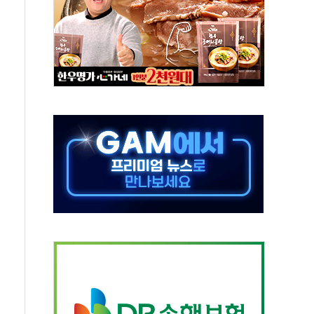
, 수도 베이징도 부동산 규제 철폐
위 상승으로 피서객 7명 고립…전원 구조
별똥별 멍' 운영…페르세우스 유성우 관측
시간당 50mm 이상 폭우…호우경보 발효
0대 숨져…온열질환 여부 조사
능시험 오전 집중 편성…체감온도 38도 넘으면 중단