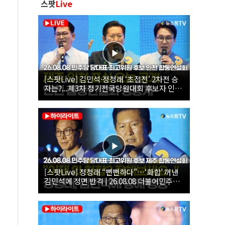
스팟
Live
[스팟Live] 김민석·정청래 ‘초접전’ 2차전 승
자는?...제3차 정기전국당원대회 후보자 인천
합동연설회 생중계 | 26.08.08
[스팟Live] 정청래 “뻔뻔하다”…‘화합’ 꺼낸
김민석에 정면 반격 | 26.08.08 더불어민주당
당대표·최고위원 후보 제주 합동연설회