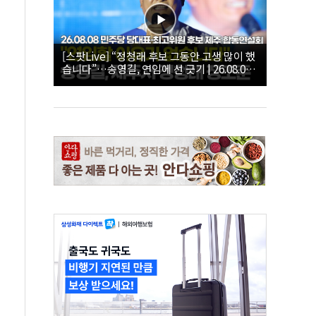
[스팟Live] “정청래 후보 그동안 고생 많이 했
습니다”…송영길, 연임에 선 긋기 | 26.08.08
더불어민주당 당대표·최고위원 후보 제주 합
동연설회