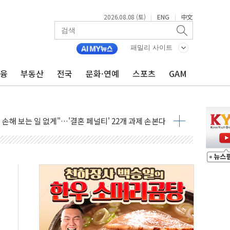
2026.08.08 (토)
ENG
中文
|
|
(8.10~8.14)
만지작…공습 한계·탄약 부족 현실화
패밀리 사이트
 최대 50㎜ 폭우…강원 동해안 강한 비 어어져
금융
부동산
전국
문화·연예
스포츠
GAM
…60대 환경미화원 수거차에 치여 사망
흉기 난동…60대 남성 2명 숨져
손해 보는 일 없게"…'결혼 페널티' 22개 과제 손본다
서 모터보트 전복…1명 사망·1명 실종
자 기림의 날 참석..."국제적 시민 연대로 목소리 내야"
질 중 실종 60대 나흘만에 숨진 채 발견
 흉기 살해 10대 아들 체포
 '뻔뻔' 받아친 정청래…제주 연설서 신경전 고조
재검토 지시…與 "적극 환영"·野 "졸속 국정"
주의보…10일까지 최대 3.5m 높은 물결
사망 23명…정부, 비상대응기구 가동