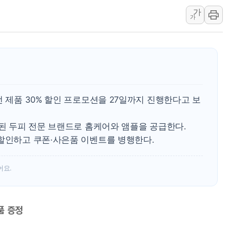
가
中 전방위 아파트 부양
가
인제 용대리 계곡서 수
동해시, 11~14일 '
강원 중·남부 동해안 
청양 밭에서 일하던 9
폭염에 車 운전면허 기
전 제품 30% 할인 프로모션을 27일까지 진행한다고 보
점된 두피 전문 브랜드로 홈케어와 앰플을 공급한다.
 할인하고 쿠폰·사은품 이벤트를 병행한다.
어요.
품 증정