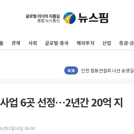
울
경제
사회
글로벌·중국
해외투자
산업
증권·
울진·영덕 '호우특보'-포항 '
[종합] 김민석, 정청래에 '0.86
인천 합동연설회 나선 송영길
속보
김민석, 2주차 제주·인천 경선서
인사하는 김민석 당대표 후보
[속보] 민주, 제주·인천 경선 결
사업 6곳 선정…2년간 20억 지
[속보] 민주, 인천 경선 결과 발
[속보] 민주, 제주 경선 결과 발
이번주 국내 주요 금융일정(8.1
26년03월16일 06:00
美, 이란전 출구전략 만지작