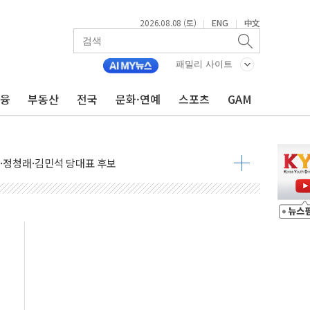
2026.08.08 (토)
ENG
中文
|
|
패밀리 사이트
금융
부동산
전국
문화·연예
스포츠
GAM
산사태 주의보'...경북도, 호우 피해·통제구간 없어
%p' 차 재역전 성공...金 45.42% vs 鄭 44.56%
·정청래·김민석 당대표 후보
 정청래에 승리...47.75% vs 42.08%
과 발표...김민석 47.75% 정청래 42.08%
표...김민석 45.09% 정청래 43.27% 송영길 11.63%
표...김민석 52.64% 정청래 39.89% 송영길 7.47%
0~8.14)
…공습 한계·탄약 부족 현실화