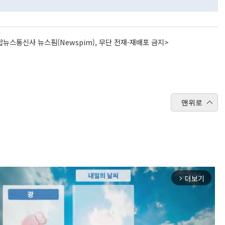
뉴스통신사 뉴스핌(Newspim), 무단 전재-재배포 금지>
맨위로
더보기
arrow_forward_ios