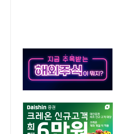
50㎜ 폭우…강원 동해안 강한 비 이어져
 환경미화원 수거차에 치여 사망
동…60대 남성 2명 숨져
보는 일 없게"…'결혼 페널티' 22개 과제 손본다
터보트 전복…1명 사망·1명 실종
의 날 참석..."국제적 시민 연대로 목소리 내야"
 실종 60대 나흘만에 숨진 채 발견
 살해 10대 아들 체포
' 받아친 정청래…제주 연설서 신경전 고조
지시…與 "적극 환영"·野 "졸속 국정"