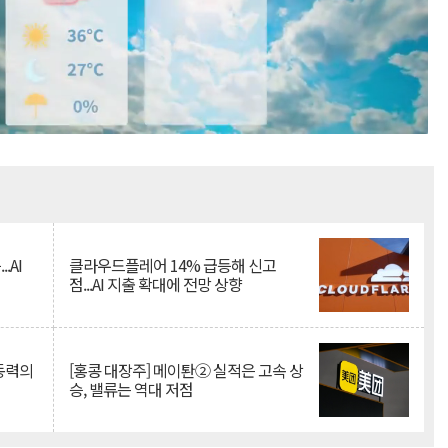
Mute
.AI
클라우드플레어 14% 급등해 신고
점...AI 지출 확대에 전망 상향
 동력의
[홍콩 대장주] 메이퇀② 실적은 고속 상
승, 밸류는 역대 저점