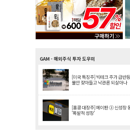
GAM
- 해외주식 투자 도우미
[미국 특징주] 빅테크 주가 급반등..
불안 잦아들고 낙관론 되살아나
[홍콩 대장주] 메이퇀 ③ 신성장
'폭발적 성장'