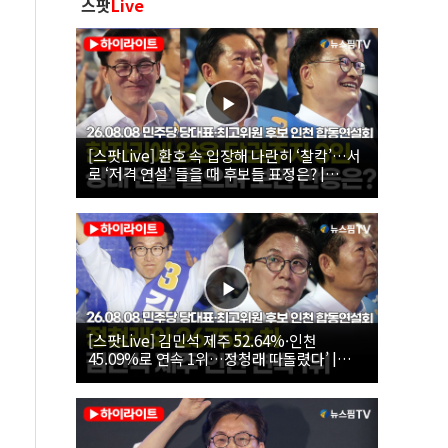
스팟
Live
[스팟Live] 환호 속 입장해 나란히 ‘찰칵’…서
로 ‘저격 연설’ 들을 때 후보들 표정은? |
26.08.08 더불어민주당 당대표·최고위원 후
보 인천 합동연설회
[스팟Live] 김민석 제주 52.64%·인천
45.09%로 연속 1위…정청래 따돌렸다’ |
26.08.08 더불어민주당 당대표·최고위원 후
보 인천 합동연설회