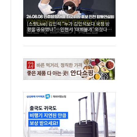
[스팟Live] 김민석 “누가 김민석보다 국정 방
향을 공유했나”…인천서 ‘대체불가’ 외쳤다 |
26.08.08 더불어민주당 당대표·최고위원 후
보 인천 합동연설회