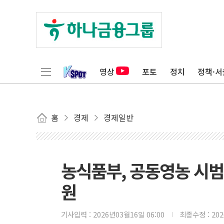
영상
포토
정치
정책·서
홈
경제
경제일반
농식품부, 공동영농 시범
원
기사입력 :
2026년03월16일 06:00
최종수정 :
20