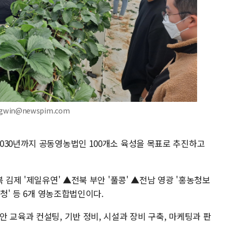
gwin@newspim.com
030년까지 공동영농법인 100개소 육성을 목표로 추진하고
 김제 '제일유연' ▲전북 부안 '풀콩' ▲전남 영광 '홍농청보
대청' 등 6개 영농조합법인이다.
 교육과 컨설팅, 기반 정비, 시설과 장비 구축, 마케팅과 판