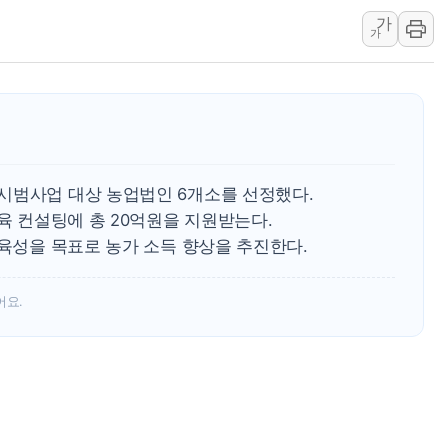
강릉·동해·삼척 시간당 최대 
가
가
폐기물 수거하다 참변…60대
서울 중랑구 주택가서 흉기 난
李대통령 "결혼 때문에 손해 
여수 오동도 인근 해상서 모
추미애, '위안부' 피해자 기림
인천 선재도 갯벌서 해루질 중
시범사업 대상 농업법인 6개소를 선정했다.
교육 컨설팅에 총 20억원을 지원받는다.
인천서 말다툼 중 어머니 흉기
 육성을 목표로 농가 소득 향상을 추진한다.
'화합' 꺼낸 김민석에 '뻔뻔
李대통령, ISA 개편 재검토 
어요.