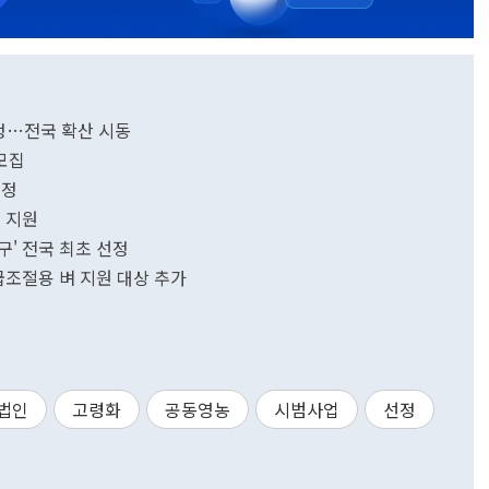
정…전국 확산 시동
모집
선정
' 지원
고창군, 농식품부 '노지 스마트농업 육성지구' 전국 최초 선정
조절용 벼 지원 대상 추가
법인
고령화
공동영농
시범사업
선정