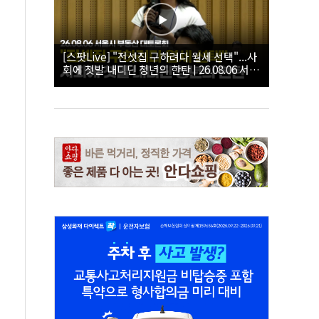
[스팟Live] "전셋집 구하려다 월세 선택"...사
회에 첫발 내디딘 청년의 한탄 | 26.08.06 서울
시 부동산 대토론회