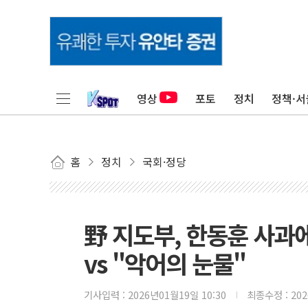
영상
포토
정치
정책·서
홈
정치
국회·정당
野 지도부, 한동훈 사과
vs "악어의 눈물"
기사입력 :
2026년01월19일 10:30
최종수정 :
20