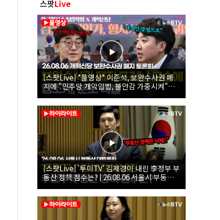
스팟
Live
[스팟Live] *풀영상* 이준석, 보완수사권 폐
지에 "민주당 개악입법, 불안감 가중시켜"｜
26.08.06 개혁신당 보완수사권 폐지 토론회
[스팟Live] '투미TV' 김제경이 내린 李정부 부
동산 정책 점수는? | 26.08.06 서울시 부동산
대토론회