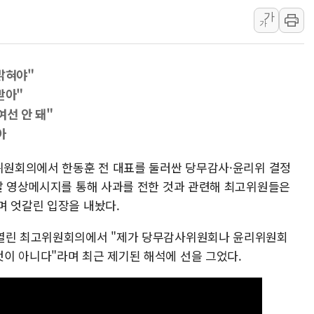
가
우크라, 러 탄도미사일 공격에 속
가
"5.18은 북한 지령" 설교한 목사
[종합] 특검, '양평' 원희룡 2
밝혀야"
[내일날씨] 절기상 '입추'에 폭염
받아"
제천 바이오밸리 공장 옥상서 불
여선 안 돼"
개혁신당 "민주, '盧 수사' 악
아
CJ온스타일, 2분기 영업익 260
AI 연산은 포항, 전력 저장은 영
고위원회의에서 한동훈 전 대표를 둘러싼 당무감사·윤리위 결정
전날 영상메시지를 통해 사과를 전한 것과 관련해 최고위원들은
[속보] 북, 동해상으로 미상 발사
며 엇갈린 입장을 내놨다.
 열린 최고위원회의에서 "제가 당무감사위원회나 윤리위원회
이 아니다"라며 최근 제기된 해석에 선을 그었다.