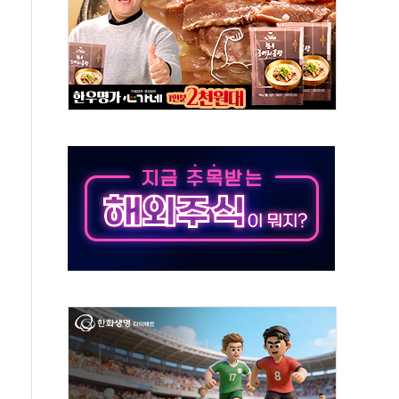
수무책… 패트리엇 미사일 지원, 작년의 3분의 1
 불구속 송치
차 조사…'당정대 회의' 한동훈·방기선 수사도 속도
 절정…서울 한낮 39도
…30여분 만에 진화
연으로 형사사법 틀 바꿔…국민 불안감 가중"
억원…전년 比 21.2%↑
광…지역펀드 9·10호 확정
체 발사