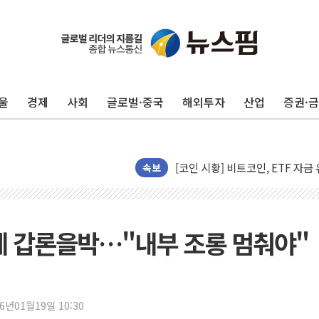
울
경제
사회
글로벌·중국
해외투자
산업
증권·
해군과 함께하는 '불금전파, 송정'
강원도 폭염특보 11일째…온열질환
[코인 시황] 비트코인, ETF 
[르포] 39도 폭염 속 잠실 개표소 
속보
강원·전라권 폭염중대경보 확대…
빚투·레버리지 줄었지만, 반도체 
양주 가전제품 창고서 화재…차량 
에 갑론을박…"내부 조롱 멈춰야"
[2보] 북한, 원산서 동해상 단거
종로·중구 오피스 78%가 준공 
법원, '관저 이전 봐주기 감사' 
26년01월19일 10:30
성폭력 피해자 보호단체, 경찰수