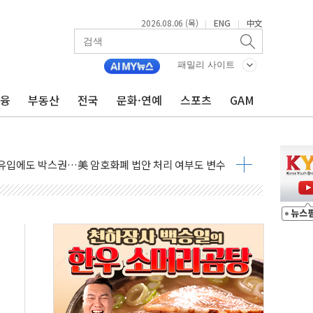
2026.08.06 (목)
ENG
中文
|
|
패밀리 사이트
금융
부동산
전국
문화·연예
스포츠
GAM
 시즌2
·가축 피해 최소화 '총력 대응'
자금 유입에도 박스권…美 암호화폐 법안 처리 여부도 변수
시위 '62일째'..."대부분 여기서 상주"
온열질환자 2665명·사망 23명
두 종목에 코스피 '휘청'
3대·건물 1동 전소
리 탄도미사일 발사
10년 이상…리뉴얼이 경쟁력 가른다
유병호 구속적부심 기각
사개혁위에 보완수사권 폐지 우려 전달