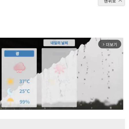
맨위로
더보기
arrow_forward_ios