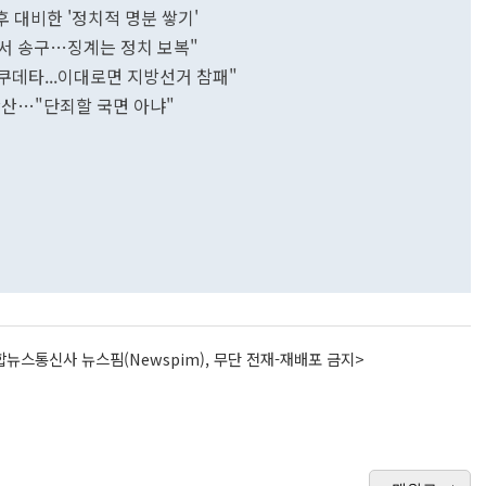
후 대비한 '정치적 명분 쌓기'
서 송구…징계는 정치 보복"
쿠데타...이대로면 지방선거 참패"
확산…"단죄할 국면 아냐"
뉴스통신사 뉴스핌(Newspim), 무단 전재-재배포 금지>