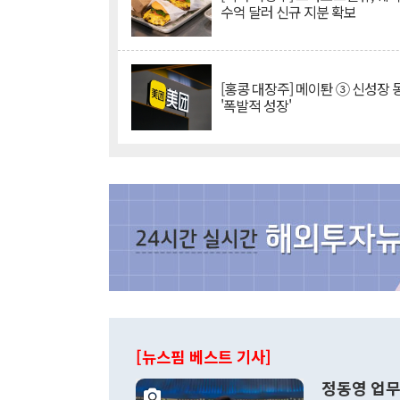
수억 달러 신규 지분 확보
[홍콩 대장주] 메이퇀 ③ 신성장
'폭발적 성장'
[뉴스핌 베스트 기사]
정동영 업무