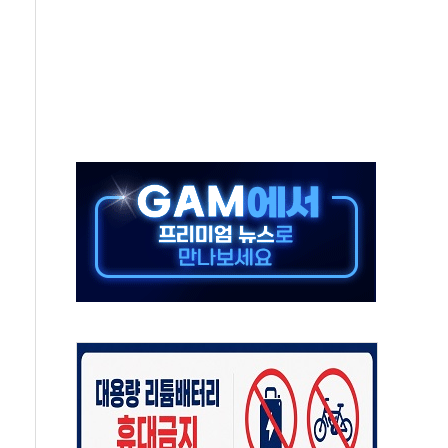
 항소심 21일 첫 공판…1심은 시장직 상실형
 퍼즐'…현대홈쇼핑 1.2조 투자자산 떼낸다
논란...법조계 "법적근거 없어, 위법수집증거 가능성"
 확산, 식품안전 점검 강화
름의 베선트식 QE..."연준에 부담 가중"
 탄핵 공감, 사실 아니다…대법관 신속 제청 해야"
록
9도 기록
 외신에서나 보던 일"…전방위 대응 지시
원 중앙협의회와 맞손…수용자·가족 법률지원 확대
즈 워 챔피언십 개최
승무원 공개채용