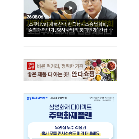
[스팟Live] 개혁신당·한국형사소송법학회,
'검찰개혁인가, 형사사법의 붕괴인가' 긴급 세
미나｜26.08.06