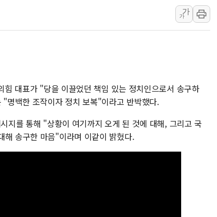
가
오세훈 '여론조사 대납'
가
현대百 지주체제 '마지막
'檢 합수본 참여' 여부 
中 '항생제 개구리' 파장
"
'엔화 방어 공조'라는 이
청와대 "조희대 대법원장
민의힘 대표가 "당을 이끌었던 책임 있는 정치인으로서 송구하
서울 최고 기온 39도 기
는 "명백한 조작이자 정치 보복"이라고 반박했다.
폭염 이어지는 서울... 3
메시지를 통해 "상황이 여기까지 오게 된 것에 대해, 그리고 국
李대통령 "40도 폭염,
대해 송구한 마음"이라며 이같이 밝혔다.
법무법인 YK, 교정위
컴투스, 8일부터 서머너
제주항공, 하반기 객실