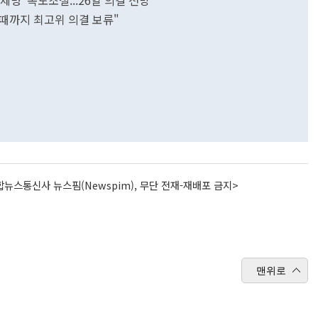
제명' 속도조절...26일 의결 전망
 때까지 최고위 의결 보류"
뉴스통신사 뉴스핌(Newspim), 무단 전재-재배포 금지>
맨위로