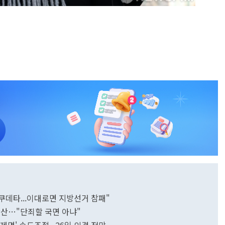
쿠데타...이대로면 지방선거 참패"
확산…"단죄할 국면 아냐"