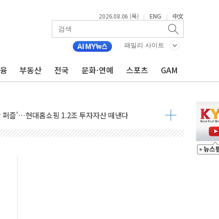
2026.08.06 (목)
ENG
中文
|
|
패밀리 사이트
금융
부동산
전국
문화·연예
스포츠
GAM
 李 "40도 폭염, 외신에서나 보던 일" 外
차세대 AI 홈' 비전 공개
SK하이닉스, 솔리다임 띄운다
업익 108% 증가
멀…주거·전력 인프라 개선 예산 반영 검토"
외면한 세제개편"…용산공원 훼손 안 돼
획 없다"…전직 대통령 예우 대상 제외·국민 정서 고려
', 인도 품목허가…해외 첫 허가