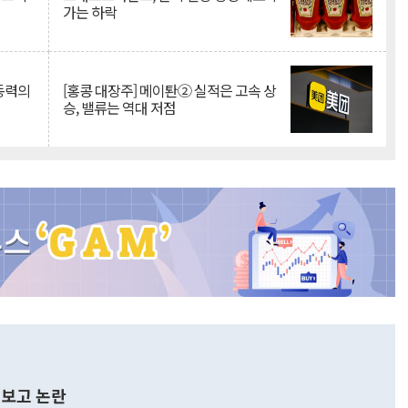
가는 하락
 동력의
[홍콩 대장주] 메이퇀② 실적은 고속 상
승, 밸류는 역대 저점
보고 논란