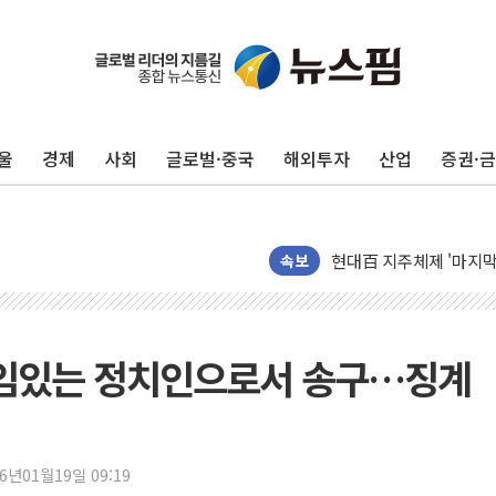
울
경제
사회
글로벌·중국
해외투자
산업
증권·
[뉴스핌 이 시각 PICK]
속보
LG전자, IFA 2026서 '
'SSD 프리미엄' 놓친 
제이씨케미칼, 상반기 영
책임있는 정치인으로서 송구…징계
李대통령 "기후재난 뉴노
오세훈 "서민 전·월세 
보훈부 "노태우 참배 계
26년01월19일 09:19
온코닉테라퓨틱스 '자큐보