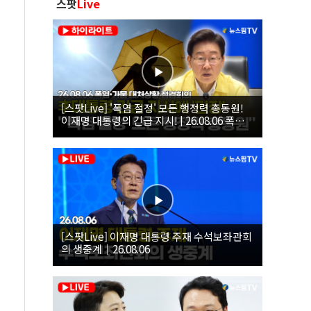
스팟
Live
[스팟Live] '폭염 절정' 모든 행정력 총동원!
이재명 대통령의 긴급 지시! | 26.08.06 폭염•
가뭄 대처상황 점검회의
[스팟Live] 이재명 대통령 주재 수석보좌관회
의 생중계｜26.08.06