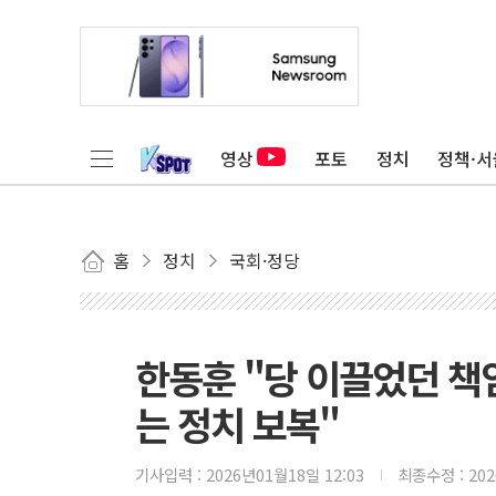
영상
포토
정치
정책·서
홈
정치
국회·정당
한동훈 "당 이끌었던 
는 정치 보복"
기사입력 :
2026년01월18일 12:03
최종수정 :
20