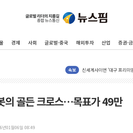
울
경제
사회
글로벌·중국
해외투자
산업
증권·
40.2도 찍은 서울 등 폭염
"文정부 악몽 재현 안돼"..
신세계사이먼 '대구 프리미엄 
속보
李대통령, 호우 피해 경북 
'변기 수리' 집주인에게 흉기
워트, 상반기 영업이익 30
봇의 골든 크로스…목표가 49만
프롬바이오, 10일 거래 재
NH농협생명, 농작업 중 온
아바코, 2분기 매출 120억원
랩지노믹스 "디엑솜과 美 암
26년01월06일 08:49