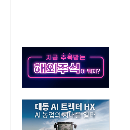
11' 캐나다 IND 신청
 군 장병 금융교육·전역 지원 협약
보험' 6개월 배타적사용권 획득
 상폐 위기…관리종목 우려 지정예고 총 63개
경쟁률… 실수요자 관심
 26일 출시, 유저의 캐릭터가 AI로 플레이한다
혜택 얻는 피드코인 이벤트 진행
5년 내 9만가구 순증...이주 대란도 제한적
한화·흥국·한투 참여