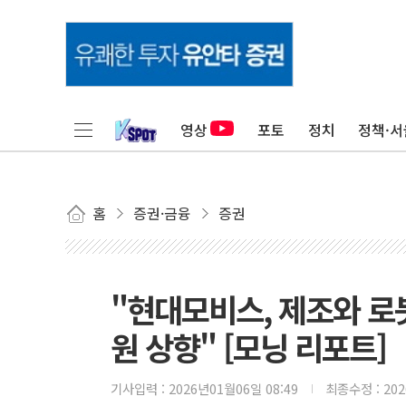
영상
포토
정치
정책·서
홈
증권·금융
증권
"현대모비스, 제조와 로
원 상향" [모닝 리포트]
기사입력 :
2026년01월06일 08:49
최종수정 :
20