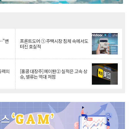
Mute
…"변
프론트도어 ① 주택시장 침체 속에서도
터진 호실적
 동력의
[홍콩 대장주] 메이퇀② 실적은 고속 상
승, 밸류는 역대 저점