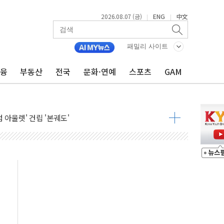
2026.08.07 (금)
ENG
中文
|
|
패밀리 사이트
금융
부동산
전국
문화·연예
스포츠
GAM
중대경보 해제…누적 온열질환자 2872명
.李 부동산 세제안에 與 내부서 '총선·대선 직격탄' 우려
아울렛' 건립 '본궤도'
안동·의성 특별재난지역 선포
 휘두른 30대 세입자…경찰, 현행범 체포
억원
개…"재무구조 개편"
열질환 보장…폭염기 신속 보상 강화
 진단 분야 독점 라이선스 계약"