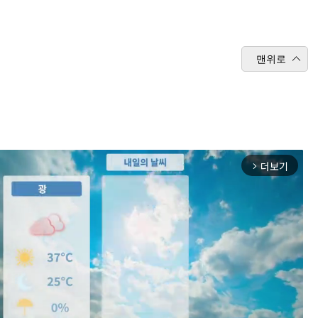
맨위로
더보기
arrow_forward_ios