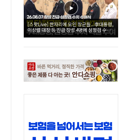
[스팟Live] 한자리에 모인 장군들...李대통령,
이상렬 대장 등 진급 장성 4명에 삼정검 수치
직접 수여｜26.08.07 장성 진급·삼정검 수치
수여식