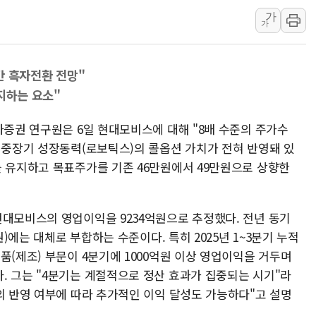
보로노이, 폐암 치료제 'VRN
가
푸본현대생명, 육군 3군단과
가
교보생명, '교보K-맞춤건강
벼랑 끝 선 '동전주' 무더기
연간 흑자전환 전망"
1순위보다 낮은 특별공급 
지하는 요소"
컴투스 '제우스: 오만의 신'
자증권 연구원은 6일 현대모비스에 대해 "8배 수준의 주가수
네이버 클립, 시청 만으로 
는 중장기 성장동력(로보틱스)의 콜옵션 가치가 전혀 반영돼 있
서울 재건축·재개발 정상화시 
를 유지하고 목표주가를 기존 46만원에서 49만원으로 상향한
[인사] 공정거래위원회
KDB생명 본입찰 3파전…
현대모비스의 영업이익을 9234억원으로 추정했다. 전년 동기
원)에는 대체로 부합하는 수준이다. 특히 2025년 1~3분기 누적
품(제조) 부문이 4분기에 1000억원 이상 영업이익을 거두며
. 그는 "4분기는 계절적으로 정산 효과가 집중되는 시기"라
의 반영 여부에 따라 추가적인 이익 달성도 가능하다"고 설명