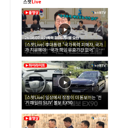
스팟
Live
[스팟Live] 李대통령 "국가폭력 피해자, 국가
가 치유해야…국가 책임 유효기간 없어"｜
26.08.07 국가폭력 피해자 위로 오찬
[스팟Live] 일상에서 장점이 더 돋보이는 '전
기 패밀리 SUV' 볼보 EX90