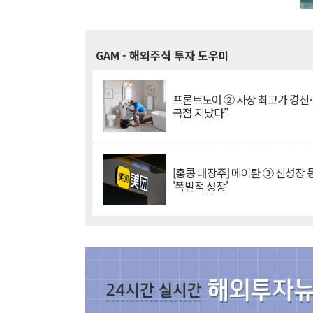
GAM
- 해외주식 투자 도우미
프론트도어 ② 사상 최고가 경신
곡점 지났다"
[홍콩 대장주] 메이퇀 ③ 신성장
'폭발적 성장'