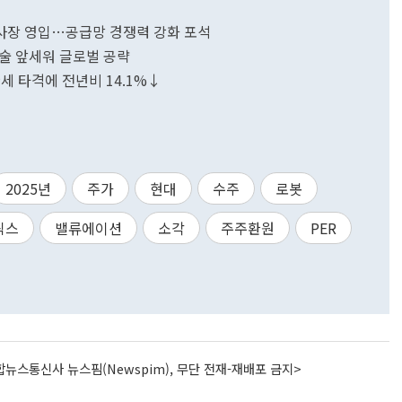
사장 영입…공급망 경쟁력 강화 포석
신기술 앞세워 글로벌 공략
관세 타격에 전년비 14.1%↓
2025년
주가
현대
수주
로봇
틱스
밸류에이션
소각
주주환원
PER
뉴스통신사 뉴스핌(Newspim), 무단 전재-재배포 금지>