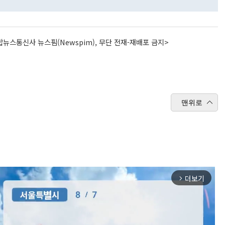
뉴스통신사 뉴스핌(Newspim), 무단 전재-재배포 금지>
맨위로
더보기
arrow_forward_ios