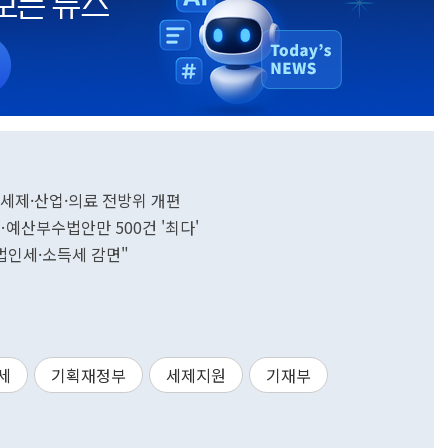
상…세제·산업·의료 전방위 개편
…예산부수법안만 500건 '최다'
년 법인세·소득세 감면"
세
기획재정부
세제지원
기재부