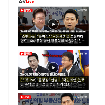
스팟
Live
[스팟Live] *풀영상* "부동산 지옥 고집한다
면!"...李대통령 향한 장동혁의 서슬퍼런 일갈
| 26.08.07 국민의힘 부동산정책 정상화 특별
위원회 전체회의
[스팟Live] *풀영상* 한병도 “국민의힘, 말로
만 주택 공급…공급 법안 처리 협조하라”｜
26.08.07 더불어민주당 원내대책회의