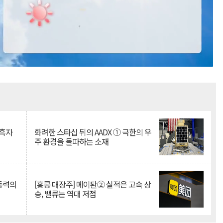
Mute
 흑자
화려한 스타십 뒤의 AADX ① 극한의 우
주 환경을 돌파하는 소재
 동력의
[홍콩 대장주] 메이퇀② 실적은 고속 상
승, 밸류는 역대 저점