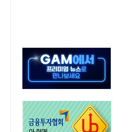
 항소심도 징역 3년
000억원 돌파
 금융 지원
적금 완판
개...장바구니에 홈플러스 담아달라" 호소
금융지주 포용금융 조직개편 신호탄