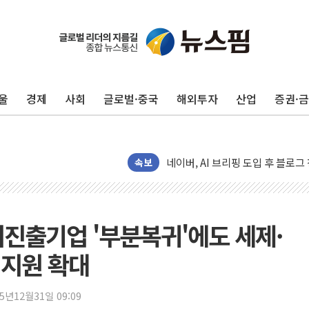
[시승기] 공간·승차감 잡은 볼보 E
[종합] 청도 흥선리 야산 산불 1
한미 법카 제보자 "신동국과 무관
울
경제
사회
글로벌·중국
해외투자
산업
증권·
라인게임즈, '콰이어트' 테스트 참
에어로케이항공, 청주-중국 청두 노
네이버, AI 브리핑 도입 후 블로그
SKT, '8월 월간 럭키 페스타' 실시
속보
LG헬로비전 '헬로모바일', 교보문
KTis, 02-114로 카카오 T 택시
해군1함대 '창설 80주년' 기념식.
해외진출기업 '부분복귀'에도 세제·
원주시, 첨단의료복합단지 지정 준
 지원 확대
삼척시, 무건리 이끼폭포 생태탐방
전남광주 화정역 인근 도로 4중 
25년12월31일 09:09
청도 문수리 야산서 산불 진화 중.