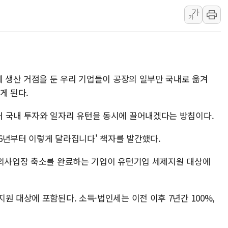
가
'해병 순직 책임' 임성근 전 사단장
가
헥토이노베이션, 상반기 매출 첫 2
우리은행, 고창해상풍력에 4000억
NH농협은행, 모두투어 제휴 여행
민병덕 "오늘 67개 점포 영업 재
에 생산 거점을 둔 우리 기업들이 공장의 일부만 국내로 옮겨
하나금융이 쏘아 올린 CIFO, 
게 된다.
 국내 투자와 일자리 유턴을 동시에 끌어내겠다는 방침이다.
26년부터 이렇게 달라집니다' 책자를 발간했다.
국외사업장 축소를 완료하는 기업이 유턴기업 세제지원 대상에
원 대상에 포함된다. 소득·법인세는 이전 이후 7년간 100%,