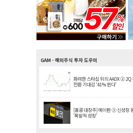
GAM
- 해외주식 투자 도우미
화려한 스타십 뒤의 AADX ② 2Q
전환 기대감 '41% 뛴다'
[홍콩 대장주] 메이퇀 ③ 신성장
'폭발적 성장'