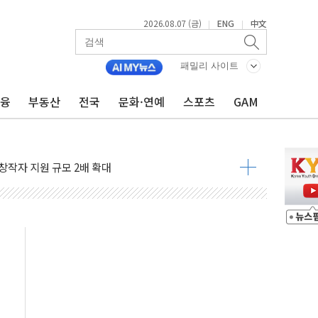
2026.08.07 (금)
ENG
中文
|
|
X90…'올 터치'는 호불호
시간36분만에 주불진화....인명피해 없어
패밀리 사이트
…자료는 전·현직 직원으로부터 확보"
금융
부동산
전국
문화·연예
스포츠
GAM
가자 3만 명 돌파
선 운항허가 취득...중국 노선 다변화
 창작자 지원 규모 2배 확대
...휴대폰 결제 최대 6000원 할인
고 제휴 전자책 요금제 출시
 호출 서비스
..지역축제 '불금전파, 송정'과 상생
비 본격화…'AI 데이터 기반 메디테크 혁신허브' 구상
로 출입 통제
추돌…1명 심정지·5명 부상
..진화헬기 3대 투입