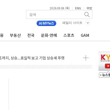
2026.08.06 (목)
ENG
中文
|
|
·아이온큐·도어대시↑ VS 샌디스크·피그마·앱러빈↓
 반대…상법·자본시장법 개정 논의"
패밀리 사이트
 차익실현 속 혼조세...웨스턴디지털·샌디스크↓
금융
부동산
전국
문화·연예
스포츠
GAM
에 긴급 안보 점검회의
호르무즈 재개방 기대에 강세
조까지, 상승...호실적 보고 기업 상승세 뚜렷
인 '사파리' 공격… 시민들 공포감 극대화 전략
' 임시 주총 기대감에 홀로 상한가…마진 잔액은 사상 최고
버리지 위험수위…숨은 차입이 더 큰 변수"
대응 1단계 진압 중
야, 경쟁상대 中과 비교해야"
하는 '선봉'의 대민 봉사
미사일 1발 발사… 올해 10번째·42일 만 도발
 새 안보 위기… 반군·마약카르텔이 습득해 전투 활용