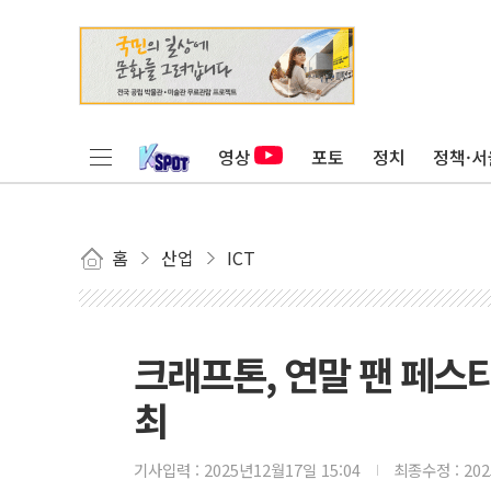
영상
포토
정치
정책·서
홈
산업
ICT
크래프톤, 연말 팬 페스티
최
기사입력 :
2025년12월17일 15:04
최종수정 :
20