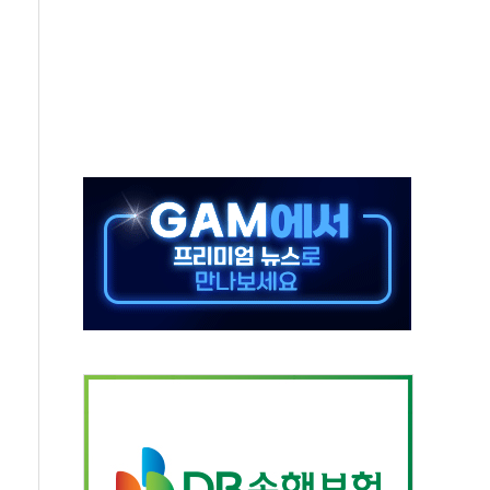
어선 구조
무해한 표면 부식 물질"
분만에 진화...외국인 노동자 숨져
즌2
축 피해 최소화 '총력 대응'
유입에도 박스권…美 암호화폐 법안 처리 여부도 변수