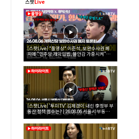
스팟
Live
[스팟Live] *풀영상* 이준석, 보완수사권 폐
지에 "민주당 개악입법, 불안감 가중시켜"｜
26.08.06 개혁신당 보완수사권 폐지 토론회
[스팟Live] '투미TV' 김제경이 내린 李정부 부
동산 정책 점수는? | 26.08.06 서울시 부동산
대토론회