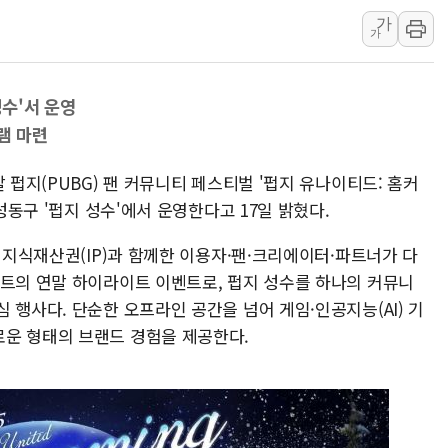
가
동해해경, 독도 해상서 부유물 감긴 
가
주한미군 "오산기지 누출, 백린 아닌 
구미 폐염산처리업체서 불 2시간30여
성수'서 운영
해군과 함께하는 '불금전파, 송정' 시
램 마련
강원도 폭염특보 11일째…온열질환·가
[코인 시황] 비트코인, ETF 자금 
 펍지(PUBG) 팬 커뮤니티 페스티벌 '펍지 유나이티드: 홈커
 성동구 '펍지 성수'에서 운영한다고 17일 밝혔다.
지 지식재산권(IP)과 함께한 이용자·팬·크리에이터·파트너가 다
젝트의 연말 하이라이트 이벤트로, 펍지 성수를 하나의 커뮤니
 행사다. 단순한 오프라인 공간을 넘어 게임·인공지능(AI) 기
운 형태의 브랜드 경험을 제공한다.