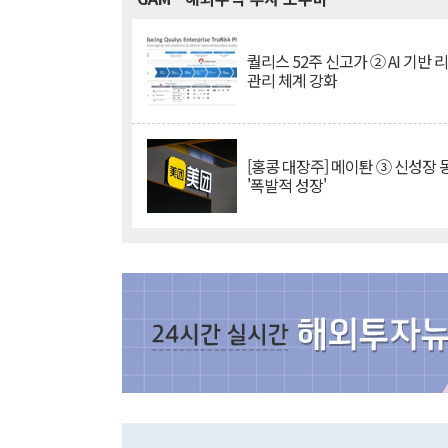
퀄리스 52주 신고가 ② AI 기반 
관리 체계 강화
[홍콩 대장주] 메이퇀 ③ 신성장
'폭발적 성장'