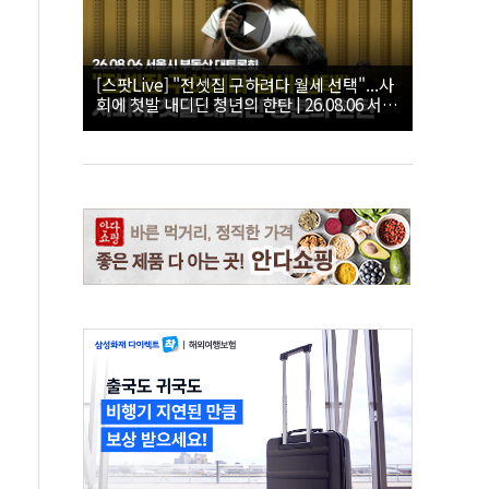
[스팟Live] "전셋집 구하려다 월세 선택"...사
회에 첫발 내디딘 청년의 한탄 | 26.08.06 서울
시 부동산 대토론회