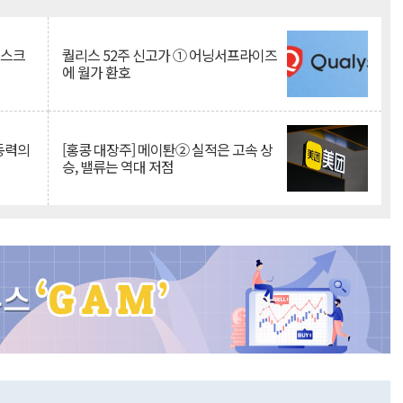
Mute
리스크
퀄리스 52주 신고가 ① 어닝서프라이즈
에 월가 환호
 동력의
[홍콩 대장주] 메이퇀② 실적은 고속 상
승, 밸류는 역대 저점