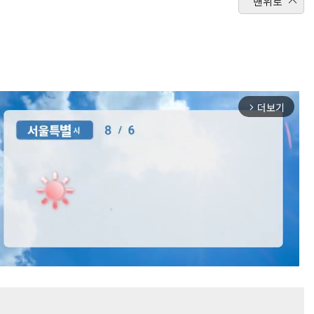
맨위로
더보기
arrow_forward_ios