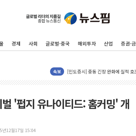
뉴욕증시 개장 전 특징주...모더나
김정관 장관 "영업이익 N% 성과급
뉴욕증시 프리뷰, 미 주가선물 AI주
울
경제
사회
글로벌·중국
해외투자
산업
증권·
청와대, 북한 단거리 탄도미사일 발사
금값 7주 만에 최고…美 고용 둔화·
[인도증시] 중동 긴장 완화에 실적 호
러, 1인칭시점 드론으로 우크라 민간
속보
[베트남 증시] 지수 하락 속 'DGC
'월가의 황제' 다이먼 "금융시장 레
양주 섬유염색공장서 화재 1명 중상…
벌 '펍지 유나이티드: 홈커밍' 개
김정관 산업부 장관 "주 52시간 손봐
해군 1함대 창설 80주년…지역과 함께
[3보] 북, 원산서 동해로 단거리 탄도
25년12월17일 15:04
우크라 드론 전술, 중남미 콜롬비아에