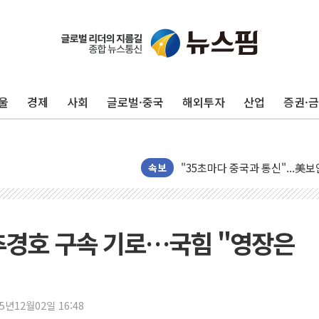
울
경제
사회
글로벌·중국
해외투자
산업
증권·
지방공기업 경영평가, 서울농수산식
예천 실종신고 80대 남성 논둑서
"35초마다 중국과 통신"...美
속보
한병도 "막말 정치를 좌시하지 
원내대책회의 참석하는 한병도
AIA그룹, 12년 연속 MDRT 
 추경호 구속 기로…국힘 "영장은
[컨콜] 네이버, 멤버십 연계 배송
[컨콜] 네이버 AI탭, 올해 안
[특징주] 포스코퓨처엠, LFP 
25년12월02일 16:48
HDC랩스, 'BUILD CON SUMM