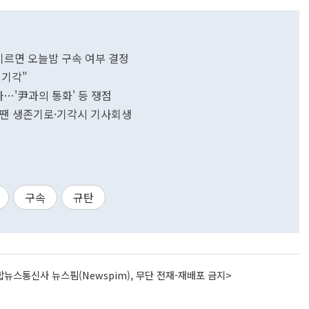
이르면 오늘밤 구속 여부 결정
 기각"
사…'尹과의 통화' 등 쟁점
발부땐 생존기로·기각시 기사회생
구속
규탄
뉴스통신사 뉴스핌(Newspim), 무단 전재-재배포 금지>