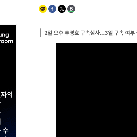
2일 오후 추경호 구속심사...3일 구속 여부