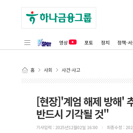
영상
포토
정치
정책·서
홈
사회
사건·사고
[현장]'계엄 해제 방해'
반드시 기각될 것"
기사입력 :
2025년12월02일 16:00
최종수정 :
20