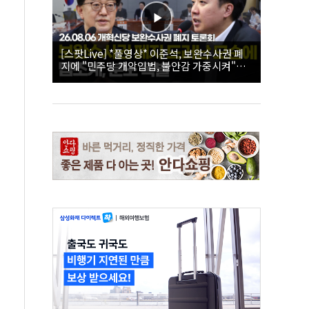
[스팟Live] *풀영상* 이준석, 보완수사권 폐
지에 "민주당 개악입법, 불안감 가중시켜"｜
26.08.06 개혁신당 보완수사권 폐지 토론회