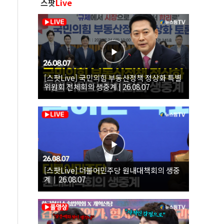
스팟
Live
[스팟Live] 국민의힘 부동산정책 정상화 특별
위원회 전체회의 생중계 | 26.08.07
[스팟Live] 더불어민주당 원내대책회의 생중
계｜26.08.07