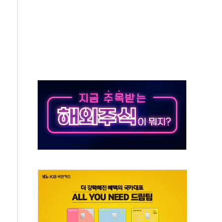
억원…순이익 흑자 전환
 따른 중과세는 과세 원칙 어긋나"
이용자수 1000만 돌파
고한 파트너십 이어갈 예정"
항의 서한…"표현의 자유 위협"
.2분기 영업이익 121% 급증
울·경기·충북 선관위 등 추가 압수수색
, 30일 2주년 기념 행사
..RSU 세제지원 긍정 검토되길"
영대상 환경부분 최우수상 수상