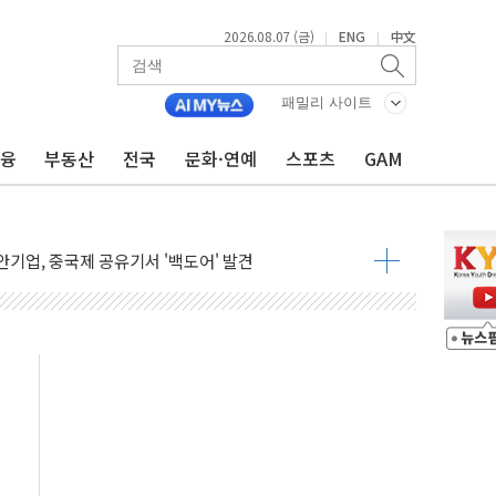
2026.08.07 (금)
ENG
中文
|
|
패밀리 사이트
금융
부동산
전국
문화·연예
스포츠
GAM
품공사 등 20곳 '최우수'...인천환경공단 등 '부진'
 숨진 채 발견
보안기업, 중국제 공유기서 '백도어' 발견
않겠다"
회원 수 세계 1위…국내 회원 34% 증가
 혜택 강화...새벽 배송 도입 예정
으로 부동산과 건강까지 영역 확장 예정
장기공급 합의에 7%대 급등
IT 2026' 참가