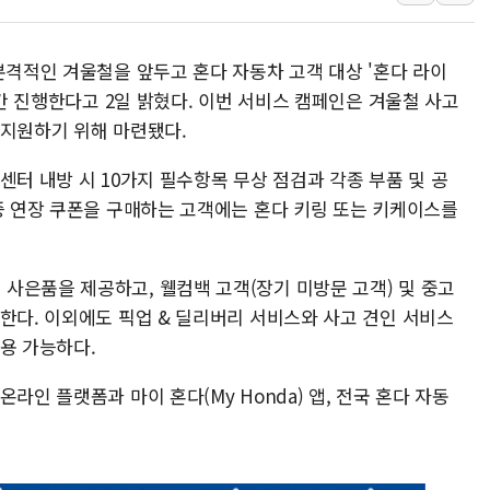
李 "해남 태양광, 대한민국 다음 100년 밑거
李 대통령, '6시간 마라톤 부동산 2차 회의'
본격적인 겨울철을 앞두고 혼다 자동차 고객 대상 '혼다 라이
트럼프, 中 겨냥 폴리실리콘 관세 15% 부과
 간 진행한다고 2일 밝혔다. 이번 서비스 캠페인은 겨울철 사고
[사진] 빈살만과 에르도안의 만남
 지원하기 위해 마련됐다.
이란와이어 "이란 최고지도자 위독…곧 사망
센터 내방 시 10가지 필수항목 무상 점검과 각종 부품 및 공
남동발전, 해남군에 국내 최대 규모 400MW 
보증 연장 쿠폰을 구매하는 고객에는 혼다 키링 또는 키케이스를
사은품을 제공하고, 웰컴백 고객(장기 미방문 고객) 및 중고
한다. 이외에도 픽업 & 딜리버리 서비스와 사고 견인 서비스
용 가능하다.
라인 플랫폼과 마이 혼다(My Honda) 앱, 전국 혼다 자동