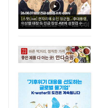
[스팟Live] 한자리에 모인 장군들...李대통령,
이상렬 대장 등 진급 장성 4명에 삼정검 수치
직접 수여｜26.08.07 장성 진급·삼정검 수치
수여식