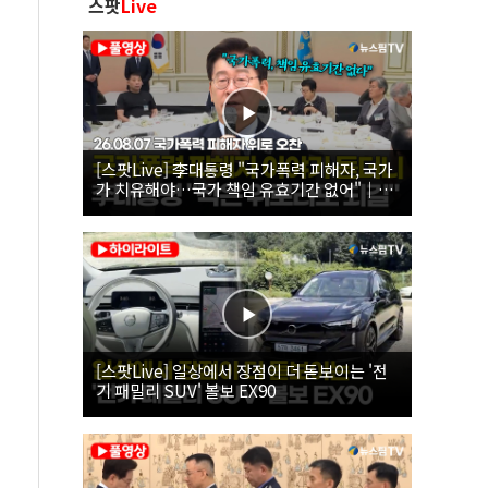
스팟
Live
[스팟Live] 李대통령 "국가폭력 피해자, 국가
가 치유해야…국가 책임 유효기간 없어"｜
26.08.07 국가폭력 피해자 위로 오찬
[스팟Live] 일상에서 장점이 더 돋보이는 '전
기 패밀리 SUV' 볼보 EX90