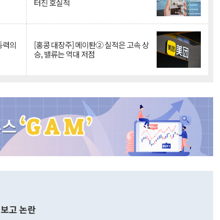
터진 호실적
 동력의
[홍콩 대장주] 메이퇀② 실적은 고속 상
승, 밸류는 역대 저점
보고 논란