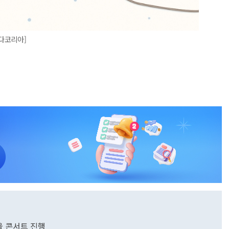
혼다코리아]
겨울 콘서트 진행