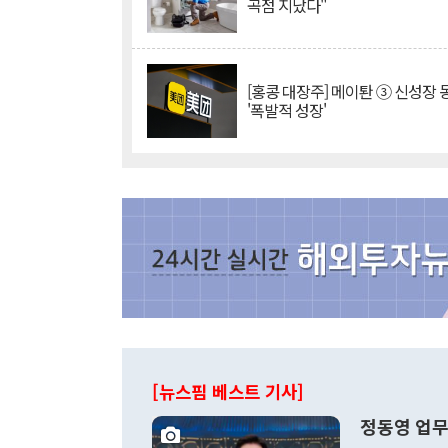
곡점 지났다"
[홍콩 대장주] 메이퇀 ③ 신성장
'폭발적 성장'
[뉴스핌 베스트 기사]
정동영 업무