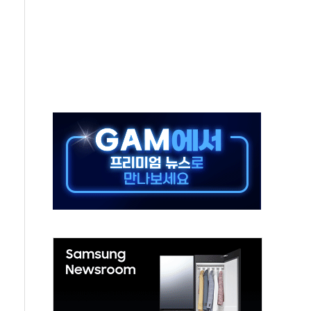
름…수도권 집중 완화 전환점"
 주재… "전폭적 공급 확대·속도전 총력"
…美 태양광주 급등
해도 놀랍지 않아"
태양광 착공…여의도 1.6배 규모