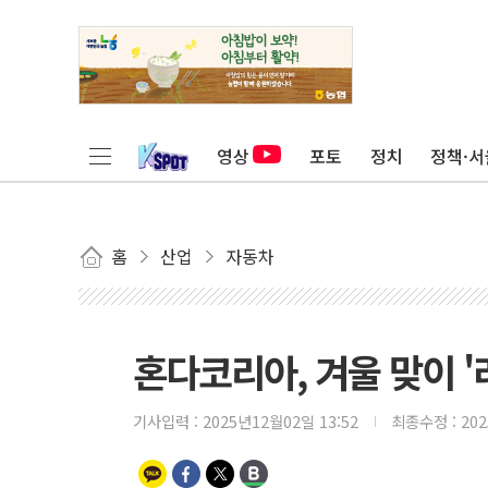
영상
포토
정치
정책·서
홈
산업
자동차
혼다코리아, 겨울 맞이 '
기사입력 :
2025년12월02일 13:52
최종수정 :
20