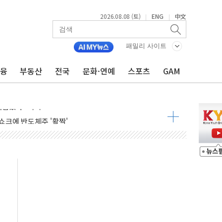
2026.08.08 (토)
ENG
中文
|
|
동결 전망 우세
체결… 이스라엘·이란 위협에 맞설 자체 억지력 강화
패밀리 사이트
 다음 주"
금융
부동산
전국
문화·연예
스포츠
GAM
령…트럼프 제동
 이상 '올스톱'… 美 해상봉쇄 영향
개입했나" 촉각
용 쇼크에 반도체주 '활짝'
우려 후퇴…나스닥 선물 1%대 상승
…9월 금리 인상 기대 후퇴
체결
라우드플레어·태양광주↑ VS 트레이드데스크·웬디스↓
종자 7359명 끝까지 찾겠다"
 톤 낮춰
항시 '시끌'