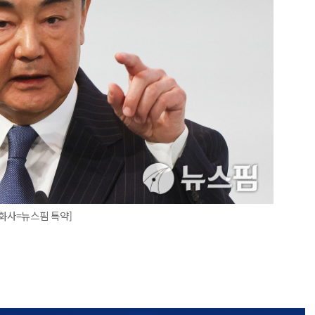
신화사=뉴스핌 특약]