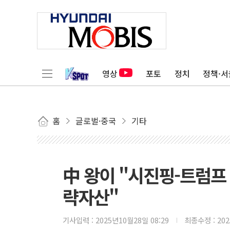
영상
포토
정치
정책·서
홈
글로벌·중국
기타
中 왕이 "시진핑-트럼프
략자산"
기사입력 :
2025년10월28일 08:29
최종수정 :
20