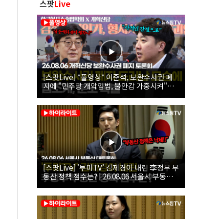
스팟
Live
[스팟Live] *풀영상* 이준석, 보완수사권 폐
지에 "민주당 개악입법, 불안감 가중시켜"｜
26.08.06 개혁신당 보완수사권 폐지 토론회
[스팟Live] '투미TV' 김제경이 내린 李정부 부
동산 정책 점수는? | 26.08.06 서울시 부동산
대토론회