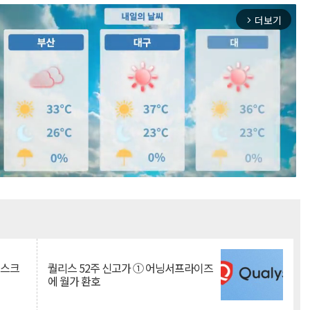
더보기
arrow_forward_ios
Mute
리스크
퀄리스 52주 신고가 ① 어닝서프라이즈
에 월가 환호