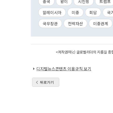
중국
왕이
시진핑
트럼프
말레이시아
미중
회담
국
국무장관
전략자산
미중관계
<저작권자(c) 글로벌리더의 지름길 종합
디지털뉴스콘텐츠 이용규칙 보기
뒤로가기