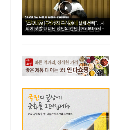
[스팟Live] "전셋집 구하려다 월세 선택"...사
회에 첫발 내디딘 청년의 한탄 | 26.08.06 서울
시 부동산 대토론회