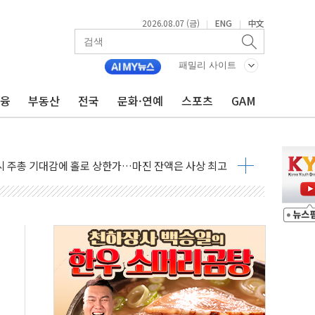
2026.08.07 (금)
ENG
中文
|
|
패밀리 사이트
금융
부동산
전국
문화·연예
스포츠
GAM
 나토 회원국 공격 검토… 거짓 깃발 작전"
재회…로봇·AI 데이터센터·모빌리티 구체화
·아이온큐·도어대시↑ VS 샌디스크·피그마·앱러빈↓
 반대…상법·자본시장법 개정 논의"
 차익실현 속 혼조세...웨스턴디지털·샌디스크↓
에 긴급 안보 점검회의
호르무즈 재개방 기대에 강세
조까지, 상승...호실적 보고 기업 상승세 뚜렷