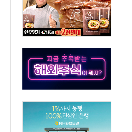
인 '사파리' 공격… 시민들 공포감 극대화 전략
' 임시 주총 기대감에 홀로 상한가…마진 잔액은 사상 최고
버리지 위험수위…숨은 차입이 더 큰 변수"
대응 1단계 진압 중
야, 경쟁상대 中과 비교해야"
하는 '선봉'의 대민 봉사
미사일 1발 발사… 올해 10번째·42일 만 도발
 새 안보 위기… 반군·마약카르텔이 습득해 전투 활용
어선 구조
무해한 표면 부식 물질"
분만에 진화...외국인 노동자 숨져
즌2