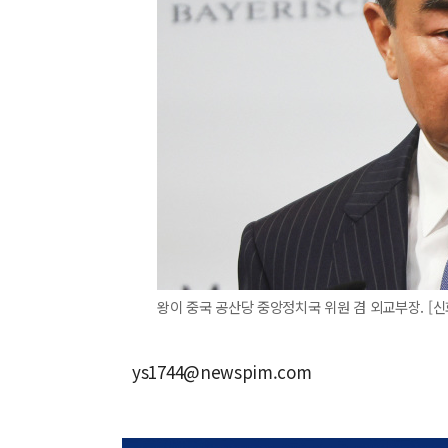
왕이 중국 공산당 중앙정치국 위원 겸 외교부장. [
ys1744@newspim.com