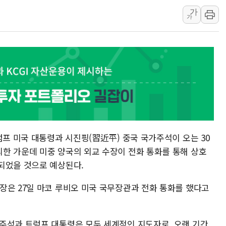
가
러, 1인칭시점 드론으로 우크라 민간
가
[베트남 증시] 지수 하락 속 'DGC
'월가의 황제' 다이먼 "금융시장 레
양주 섬유염색공장서 화재 1명 중상…
김정관 산업부 장관 "주 52시간 손봐
해군 1함대 창설 80주년…지역과 함께
[3보] 북, 원산서 동해로 단거리 탄도
우크라 드론 전술, 중남미 콜롬비아에
동해해경, 독도 해상서 부유물 감긴 
럼프 미국 대통령과 시진핑(習近平) 중국 국가주석이 오는 30
주한미군 "오산기지 누출, 백린 아닌 
한 가운데 미중 양국의 외교 수장이 전화 통화를 통해 상호
되었을 것으로 예상된다.
구미 폐염산처리업체서 불 2시간30여
해군과 함께하는 '불금전파, 송정' 시
장은 27일 마코 루비오 미국 국무장관과 전화 통화를 했다고
주석과 트럼프 대통령은 모두 세계적인 지도자로, 오랜 기간