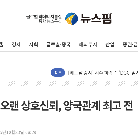
울
경제
사회
글로벌·중국
해외투자
산업
증권·
리투아니아 국방 "러, 우크라 드론으로
속보
구광모, 내주 실리콘밸리서 젠슨 황 
뉴욕증시 개장 전 특징주...모더나
김정관 장관 "영업이익 N% 성과급
 오랜 상호신뢰, 양국관계 최고 전
뉴욕증시 프리뷰, 미 주가선물 AI주
청와대, 북한 단거리 탄도미사일 발사
금값 7주 만에 최고…美 고용 둔화·
25년10월28일 08:29
[인도증시] 중동 긴장 완화에 실적 호