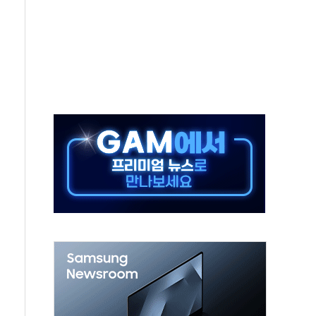
객 400명 맞이…"마음 잇는 시간 되길"
 지급 확정되나…재상고 앞두고 막판 셈법
'행복상자' 전달
극기 거꾸로' 논란…이틀만에 철거
 예술·체육요원 최대 33% 감축
 역대 최대폭 감소한 9.4%↓…유통업계 양극화 심화
 특사'로 콜롬비아 대통령 취임식 참석
시간당 30mm 강한 비...호우 피해 없어