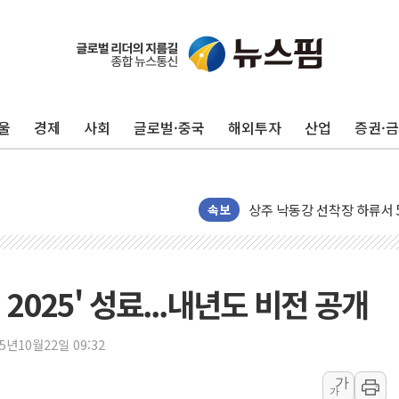
125mm 폭우 쏟아진 울진..
울
경제
사회
글로벌·중국
해외투자
산업
증권·
평택 진위면 공장서 작업 중
포항 블루밸리 국가산단에 '
상주 낙동강 선착장 하류서 50
[종합] 김민석, 정청래에 누적 1
속보
민주당 경북도당위원장에 오중
인천서 말다툼 중 어머니 살
김민석, 강원·대구·경북 경선서
2025' 성료...내년도 비전 공개
[속보] 민주, 강원·대구·경북 
[속보] 민주, 경북 경선 결과 
25년10월22일 09:32
[속보] 민주, 대구 경선 결과 
가
가
[속보] 민주, 강원 경선 결과 