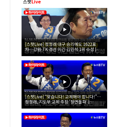
스팟
Live
[스팟Live] 정청래 대구 승리에도 1622표
차…강원·TK 경선 이긴 김민석 1위 수성 |
26.08.09 더불어민주당 당대표·최고위원 후
보 대구·경북 합동연설회
[스팟Live] “맞습니다! 교체해야 합니다!”…
정청래, 지도부 교체 주장 ‘정면돌파’ |
26.08.09 더불어민주당 당대표·최고위원 후
보 대구·경북 합동연설회