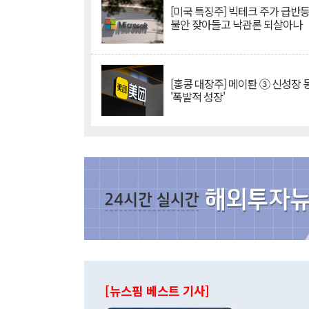
[미국 특징주] 빅테크 주가 급반등..
불안 잦아들고 낙관론 되살아나
[홍콩 대장주] 메이퇀 ③ 신성장
'폭발적 성장'
[뉴스핌 베스트 기사]