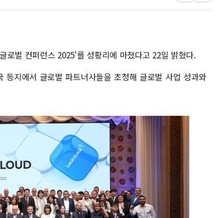
정재헌 CEO, SKT 장기고
최태원, 노소영에 9440억
하나금융, 명동 소상공인에 
'글로벌 컨퍼런스 2025'를 성황리에 마쳤다고 22일 밝혔다.
인천시 광복절 현수막 '태
병무청, 보충역 전면 손질…
 중국 등지에서 글로벌 파트너사들을 초청해 글로벌 사업 성과와
홈플러스發 대형마트 판매,
윤준병·이해민 의원, '정부
'호우·산사태 주의보' 울진 