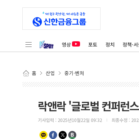
영상
포토
정치
정책·서
홈
산업
중기·벤처
락앤락 '글로벌 컨퍼런스 
기사입력 :
2025년10월22일 09:32
최종수정 :
20