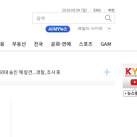
2026.08.09 (일)
ENG
中文
|
|
패밀리 사이트
.'두천~하당'·'올미골교' 차량 통행 선제 제한
금융
부동산
전국
문화·연예
스포츠
GAM
 사고 발생…작업자 1명 숨져
철강 AI융합실증센터' 들어선다
대 숨진 채 발견...경찰, 조사 중
.48%p 차 선두 유지...金 46.01% vs 鄭 44.53%
기 당선...합산득표율 68.63%
해 10대 구속…범행 후 반려견도 죽여
 정청래에 승리…金 48.54% vs 鄭 44.40%
경선 결과...김민석 48.54% 정청래 44.40%
발표...김민석 47.37% 정청래 45.71% 송영길 6.92%
발표...정청래 47.82% 김민석 46.35% 송영길 5.83%
발표...김민석 50.30% 정청래 41.94% 송영길 7.76%