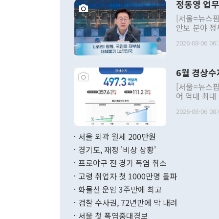
정동영 업무
[서울=뉴스핌
안보 분야 정
평화공존 발전
2026-08-06 06:
발언 중에는 
언한 것이 있
령은 공개적으
6월 경상수
주의적 희망에
관의 대북 정
[서울=뉴스핌
관 부처 장관
어 역대 최대
관의 무리한 
출 호조로 월
다. [정동영 통일부 장관이 지난달 23일 오후 서울 종로구 정부서울청사에
2026-08-06 08:
료=한국은행] 한국은행이 6일 발표한 '2026년 6월 국제수지(잠정)'에
서 취임 1주년 
면 지난 6월
부 장관 권한
1000만달러
서울 외곽 월세 200만원
발전 구상'을
이에 따라 올
적 갈등 해결
경기도, 재정 '비상 상황'
했다. 경상수
결과 혐오의 
9000만달러
프로야구 전 경기 폭염 취소
년간의 CVI
지 기준 상품
고령 취업자 첫 1000만명 돌파
무너졌다고도 
며 월간 기준
현실을 바꾸는
달러로 38.
화물선 운임 3주만에 최고
를 평화 체제
196.9% 급
검찰 수사권, 72년만에 막 내려
함께 4자 대
수출은 160
지만 이 대통
서울 첫 폭염중대경보
(18.6%) 