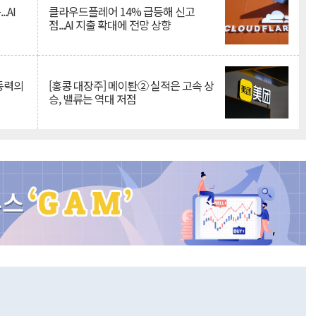
.AI
클라우드플레어 14% 급등해 신고
점...AI 지출 확대에 전망 상향
 동력의
[홍콩 대장주] 메이퇀② 실적은 고속 상
승, 밸류는 역대 저점