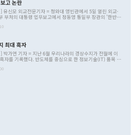
보고 논란
] 유신모 외교전문기자 = 청와대 영빈관에서 5일 열린 외교·
부 부처의 대통령 업무보고에서 정동영 통일부 장관의 '한반도
 구상'과 업무보고 발언이 논란을 빚고 있다. 이날 정 장관의
10
정부 내 조율을 거치지 않은 사안을 정책으로 추진하겠다고 공
는가 하면 사실 관계에 맞지 않은 설명도 있었다. 이재명 대통
로 신중을 기해 달라고 경고했고, 조현 외교부 장관은 '이상
지 최대 흑자
 근거한 비현실적 구상'이라는 비판을 내놨다. 그동안 정 장
책 관련 발언이 물의를 빚은 적은 여러 번 있지만 대통령과 유
] 박가연 기자 = 지난 6월 우리나라의 경상수지가 전월에 이
이 공개적으로 부정적 입장을 표명한 것은 이례적이다. 정 장
 흑자를 기록했다. 반도체를 중심으로 한 정보기술(IT) 품목 수
대북 접근법과 월권을 제어해야 한다는 목소리도 높아지고 있
간 상품수출이 처음으로 1000억달러를 넘어선 영향이다. [자
00
 따르
기자간담회를 하고 있다. [사진=통일부] 2026.07.23 ◆통일
 경상수지는 497억3000만달러 흑자로 집계됐다. 전월(386억
 넘어선 주장 정 장관은 이날 업무보고에서 '한반도 평화공존
)에 이어 두 달 연속 월간 기준 역대 최대 기록을 갈아치웠다.
 설명하면서 이재명 정부 2년차 핵심 과제로 상호 존중·평화
해 상반기 누적 경상수지 흑자는 1910억1000만달러를 기록
·핵 없는 한반도 등 3대 기본 방향을 제시했다. 정 장관은 "대
지 흑자를 견인한 것은 상품수지다. 6월 상품수지는 478억
언어는 멈춰야 한다"면서 주적 용어 대체를 주장했다. 지난 25
 흑자를 기록하며 전월에 이어 역대 최대를 다시 썼다. 국제수
D(완전하고 검증가능하며 되돌릴 수 없는 비핵화) 구도는 이미
수출은 1123억7000만달러로 전년 동월 대비 84.5% 증가하
했다. 또 "현 시점에서 흘러간 선(先)비핵화만 되뇌는 것은
 처음으로 1000억달러를 넘어섰다. 상품수입은 644억8000만
 데 힘이 되지 않는다"고 주장했다. 정 장관은 또 "정전 체제
6% 늘었다. 통관 기준으로는 반도체 수출이 전년 동월 대비
로 바꾸는 논의에 착수하겠다"면서 "북·미 정상회담 견인과
증했고 컴퓨터·주변기기(SSD)는 282.7% 증가했다. IT 품목
화의 동력을 확보하기 위해 최선을 다할 것"이라고 말했다. 하
.4% 늘었으며 비IT 품목도 ▲석유제품(47.5%) ▲화공품
령은 정 장관의 구상에 대부분 제동을 걸었다. 이 대통령은 "평
▲철강제품(17.9%) ▲승용차(6.1%) 등을 중심으로 18.6% 증가