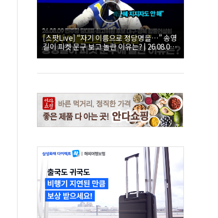
[스팟Live] “자기 이름으로 정당명을…” 송영
길이 피켓 문구 보고 놀란 이유는? | 26.08.09
더불어민주당 당대표·최고위원 후보 대구·경
북 합동연설회