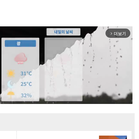
더보기
arrow_forward_ios
Mute