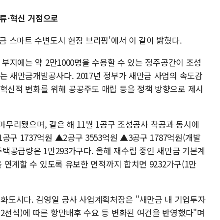
물류·혁신 거점으로
만금 스마트 수변도시 현장 브리핑'에서 이 같이 밝혔다.
 부지에는 약 2만1000명을 수용할 수 있는 정주공간이 조성
는 새만금개발공사다. 2017년 정부가 새만금 사업의 속도감
 혁신적 변화를 위해 공공주도 매립 등을 정책 방향으로 제시
월 마무리됐으며, 같은 해 11월 1공구 조성공사 착공과 동시에
구 1737억원 ▲2공구 3553억원 ▲3공구 1787억원(개발
 주택공급량은 1만293가구다. 올해 재수립 중인 새만금 기본계
을 연계할 수 있도록 유보한 면적까지 합치면 9232가구(1만
화도시다. 김영일 공사 사업계획처장은 "새만금 내 기업투자
2선석)에 따른 항만배후 수요 등 변화된 여건을 반영했다"며