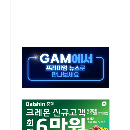
미사일 1발 발사… 올해 10번째·42일 만 도발
 새 안보 위기… 반군·마약카르텔이 습득해 전투 활용
어선 구조
무해한 표면 부식 물질"
분만에 진화...외국인 노동자 숨져
즌2
축 피해 최소화 '총력 대응'
유입에도 박스권…美 암호화폐 법안 처리 여부도 변수
 '62일째'..."대부분 여기서 상주"