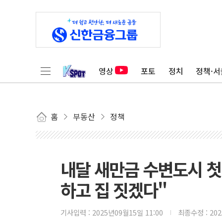
영상
포토
정치
정책·서
홈
부동산
정책
내달 새만금 수변도시 
하고 집 짓겠다"
기사입력 :
2025년09월15일 11:00
최종수정 :
20