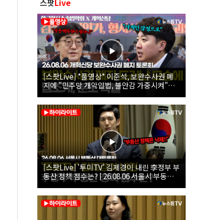
스팟
Live
[스팟Live] *풀영상* 이준석, 보완수사권 폐
지에 "민주당 개악입법, 불안감 가중시켜"｜
26.08.06 개혁신당 보완수사권 폐지 토론회
[스팟Live] '투미TV' 김제경이 내린 李정부 부
동산 정책 점수는? | 26.08.06 서울시 부동산
대토론회