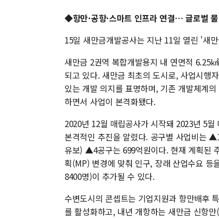
◆항만·공항·스마트 인프라 연결… 글로벌 
15일 새만금개발공사는 지난 11일 열린 '새
새만금 2권역 복합개발용지 내 연면적 6.25㎢
되고 있다. 새만금 최초의 도시로, 사업시행자
있는 개발 의지를 표명하며, 기존 개발체계의
하면서 사업이 본격화됐다.
2020년 12월 매립공사가 시작돼 2023년 5
본격적인 추진을 알렸다. 공구별 사업비는 ▲1공
유보) ▲4공구는 699억원이다. 현재 계획된
획(MP) 변경에 맞춰 인구, 장래 산업수요 등
8400명)이 추가될 수 있다.
수변도시의 콘셉트는 기업지원과 항만배후 특
를 활성화하고, 내년 개항하는 새만금 신항만(