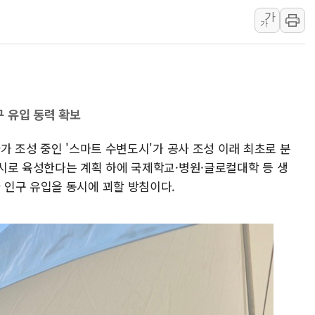
가
[3보] 북, 원산서 동해로 단거리 탄도
가
우크라 드론 전술, 중남미 콜롬비아에
동해해경, 독도 해상서 부유물 감긴 
주한미군 "오산기지 누출, 백린 아닌 
구미 폐염산처리업체서 불 2시간30여
 유입 동력 확보
해군과 함께하는 '불금전파, 송정' 시
강원도 폭염특보 11일째…온열질환·가
가 조성 중인 '스마트 수변도시'가 공사 조성 이래 최초로 분
시로 육성한다는 계획 하에 국제학교·병원·글로컬대학 등 생
[코인 시황] 비트코인, ETF 자금 
인구 유입을 동시에 꾀할 방침이다.
[르포] 39도 폭염 속 잠실 개표소 시위