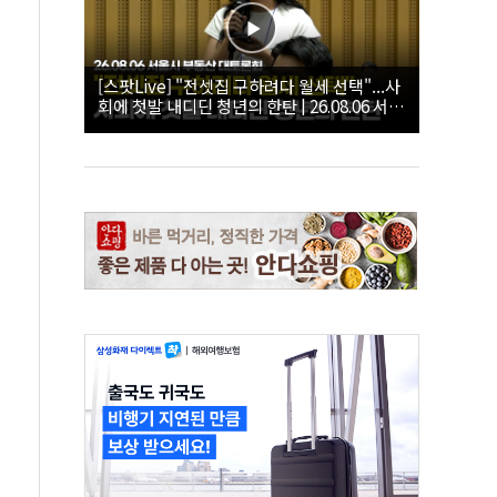
[스팟Live] "전셋집 구하려다 월세 선택"...사
회에 첫발 내디딘 청년의 한탄 | 26.08.06 서울
시 부동산 대토론회