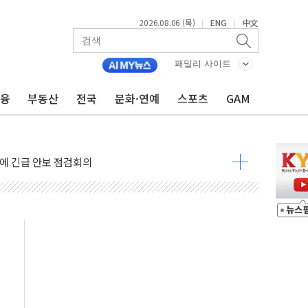
2026.08.06 (목)
ENG
中文
|
|
패밀리 사이트
금융
부동산
전국
문화·연예
스포츠
GAM
 반대…상법·자본시장법 개정 논의"
 차익실현 속 혼조세...웨스턴디지털·샌디스크↓
에 긴급 안보 점검회의
호르무즈 재개방 기대에 강세
조까지, 상승...호실적 보고 기업 상승세 뚜렷
인 '사파리' 공격… 시민들 공포감 극대화 전략
' 임시 주총 기대감에 홀로 상한가…마진 잔액은 사상 최고
버리지 위험수위…숨은 차입이 더 큰 변수"
대응 1단계 진압 중
야, 경쟁상대 中과 비교해야"
하는 '선봉'의 대민 봉사