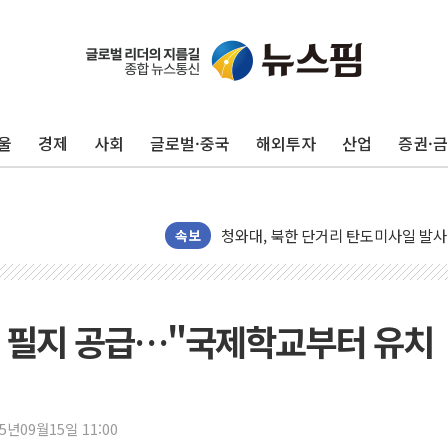
울
경제
사회
글로벌·중국
해외투자
산업
증권·
김정관 장관 "영업이익 N% 성과급
뉴욕증시 프리뷰, 미 주가선물 AI주
청와대, 북한 단거리 탄도미사일 발사
금값 7주 만에 최고…美 고용 둔화·
속보
[인도증시] 중동 긴장 완화에 실적 호
러, 1인칭시점 드론으로 우크라 민간
[베트남 증시] 지수 하락 속 'DGC
첫 필지 공급…"국제학교부터 유치
'월가의 황제' 다이먼 "금융시장 레
양주 섬유염색공장서 화재 1명 중상…
김정관 산업부 장관 "주 52시간 손봐
25년09월15일 11:00
해군 1함대 창설 80주년…지역과 함께