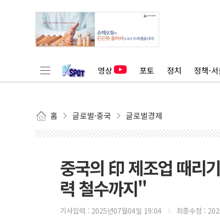
영상
포토
정치
정책·서
홈
글로벌·중국
글로벌경제
중국의 印 제조업 때리기.
력 철수까지"
기사입력 :
2025년07월04일 19:04
최종수정 :
20