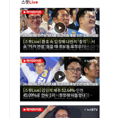
스팟
Live
[스팟Live] 환호 속 입장해 나란히 ‘찰칵’…서
로 ‘저격 연설’ 들을 때 후보들 표정은? |
26.08.08 더불어민주당 당대표·최고위원 후
보 인천 합동연설회
[스팟Live] 김민석 제주 52.64%·인천
45.09%로 연속 1위…정청래 따돌렸다’ |
26.08.08 더불어민주당 당대표·최고위원 후
보 인천 합동연설회