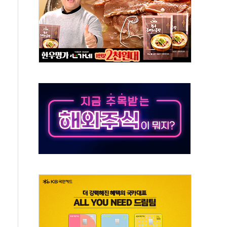
50㎜ 폭우…강원 동해안 강한 비 이어져
 환경미화원 수거차에 치여 사망
동…60대 남성 2명 숨져
보는 일 없게"…'결혼 페널티' 22개 과제 손본다
터보트 전복…1명 사망·1명 실종
의 날 참석..."국제적 시민 연대로 목소리 내야"
 실종 60대 나흘만에 숨진 채 발견
 살해 10대 아들 체포
' 받아친 정청래…제주 연설서 신경전 고조
지시…與 "적극 환영"·野 "졸속 국정"