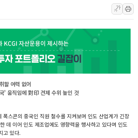
강릉·동해·삼척 시간당 최대 
가
폐기물 수거하다 참변…60대
가
서울 중랑구 주택가서 흉기 난
李대통령 "결혼 때문에 손해 
여수 오동도 인근 해상서 모
추미애, '위안부' 피해자 기림
인천 선재도 갯벌서 해루질 중
인천서 말다툼 중 어머니 흉기
'화합' 꺼낸 김민석에 '뻔뻔
 취할 여력 없어
李대통령, ISA 개편 재검토 
중국' 움직임에 對印 견제 수위 높인 것
업체 폭스콘의 중국인 직원 철수를 지켜보며 인도 산업계가 긴장
한한 데 이어 인도 제조업에도 영향력을 행사하고 있다며 인도
지고 있다.