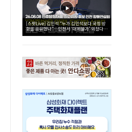
[스팟Live] 김민석 “누가 김민석보다 국정 방
향을 공유했나”…인천서 ‘대체불가’ 외쳤다 |
26.08.08 더불어민주당 당대표·최고위원 후
보 인천 합동연설회