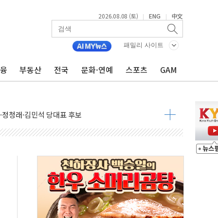
2026.08.08 (토)
ENG
中文
|
|
패밀리 사이트
금융
부동산
전국
문화·연예
스포츠
GAM
산사태 주의보'...경북도, 호우 피해·통제구간 없어
%p' 차 재역전 성공...金 45.42% vs 鄭 44.56%
·정청래·김민석 당대표 후보
 정청래에 승리...47.75% vs 42.08%
과 발표...김민석 47.75% 정청래 42.08%
표...김민석 45.09% 정청래 43.27% 송영길 11.63%
표...김민석 52.64% 정청래 39.89% 송영길 7.47%
0~8.14)
…공습 한계·탄약 부족 현실화