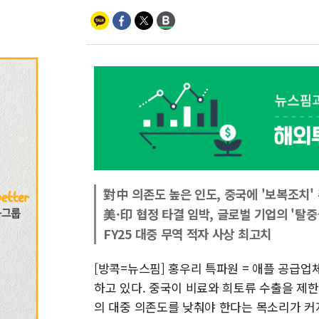
對中 의존도 높은 인도, 중국에 '보복조치'
美·印 협정 타결 임박, 글로벌 기업의 '탈
FY25 대중 무역 적자 사상 최고치
[방콕=뉴스핌] 홍우리 특파원 = 애플 공급
하고 있다. 중국이 비료와 희토류 수출을 제
의 대중 의존도를 낮춰야 한다는 목소리가 커