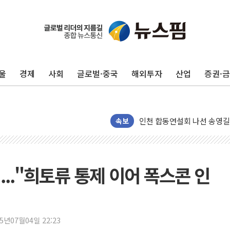
울
경제
사회
글로벌·중국
해외투자
산업
증권·
울진·영덕 '호우특보'-포항 '
[종합] 김민석, 정청래에 '0.86
인천 합동연설회 나선 송영길
속보
김민석, 2주차 제주·인천 경선서
인사하는 김민석 당대표 후보
[속보] 민주, 제주·인천 경선 결
.."희토류 통제 이어 폭스콘 인
[속보] 민주, 인천 경선 결과 발
[속보] 민주, 제주 경선 결과 발
이번주 국내 주요 금융일정(8.1
美, 이란전 출구전략 만지작
25년07월04일 22:23