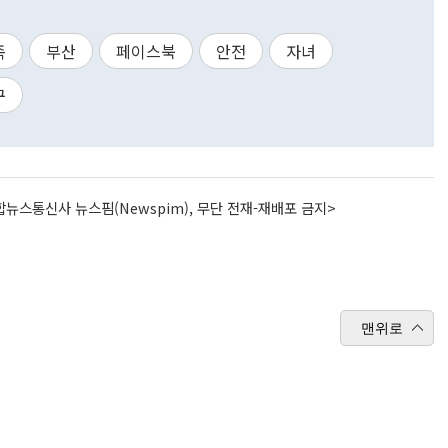
족
부산
페이스북
안전
자녀
구
뉴스통신사 뉴스핌(Newspim), 무단 전재-재배포 금지>
맨위로