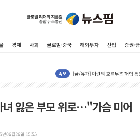
현대리바트, 원가 개선으로 실적 방
울
경제
사회
글로벌·중국
해외투자
산업
증권·
"세금 부담 덜자"…비거주 1주택자
세금 부담 커진 고가 1주택자…맞
[금/유가] 이란의 호르무즈 해협 통
속보
뉴욕증시, 유가·금리 부담에 하락…
이란, 오만과 호르무즈 해협 재개방 
[민주 당권주자 일정] 송영길·정청래
자녀 잃은 부모 위로…"가슴 미어
李대통령, 오늘 부동산 정책 점검 
[오늘의 정치일정] 8월 7일(금)
[오늘의 국회일정] 상임위·세미나·기
25년06월26일 15:55
이란, 美·이스라엘 선박 호르무즈 