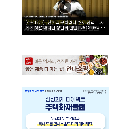
[스팟Live] "전셋집 구하려다 월세 선택"...사
회에 첫발 내디딘 청년의 한탄 | 26.08.06 서울
시 부동산 대토론회