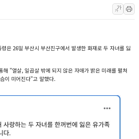
유럽증시, 견조한 실적 소화하며 대부
가
가
리투아니아 국방 "러, 우크라 드론
구광모, 내주 실리콘밸리서 젠슨 황
뉴욕증시 개장 전 특징주...모더
김정관 장관 "영업이익 N% 성과
통령은 26일 부산시 부산진구에서 발생한 화재로 두 자녀를 잃
뉴욕증시 프리뷰, 미 주가선물 AI
청와대, 북한 단거리 탄도미사일 발
금값 7주 만에 최고…美 고용 둔화
해 "열살, 일곱살 밖에 되지 않은 자매가 밝은 미래를 펼쳐
가슴이 미어진다"고 말했다.
[인도증시] 중동 긴장 완화에 실적 