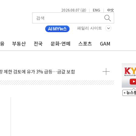
2026.08.07 (금)
ENG
中文
|
|
패밀리 사이트
어…다음 과제는 '외형 확대'
금융
부동산
전국
문화·연예
스포츠
GAM
 귀환 조짐에 전월세시장 '긴장'
교환·재매수·다운사이징 '저울질'
항 제한 검토에 유가 3% 급등…금값 보합
다우 5거래일 랠리 '마침표'
합의 막바지.."美와 직접 협상 없어"
·김민석 후보 - 8월 7일
2차 회의…주택 공급 대책 막바지 조율할 듯
자회견·주요 정당 - 8월 7일
통항 제한 추진…美 "통행 막을 권한 없어"