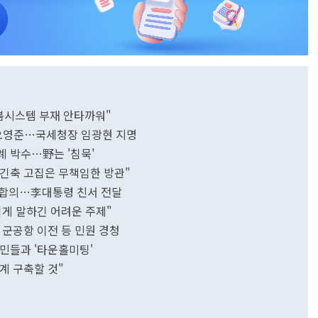
봄시스템 부재 안타까워"
오영준…국세청장 임광현 지명
례 박수…野는 '침묵'
긴축 고집은 무책임한 방관"
 합의…李대통령 친서 전달
게 말하긴 어려운 주제"
 군공항 이전 등 민원 경청
역민들과 '타운홀미팅'
계 구축할 것"