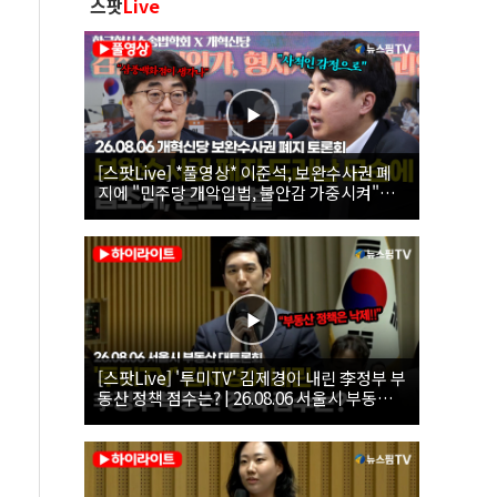
스팟
Live
[스팟Live] *풀영상* 이준석, 보완수사권 폐
지에 "민주당 개악입법, 불안감 가중시켜"｜
26.08.06 개혁신당 보완수사권 폐지 토론회
[스팟Live] '투미TV' 김제경이 내린 李정부 부
동산 정책 점수는? | 26.08.06 서울시 부동산
대토론회