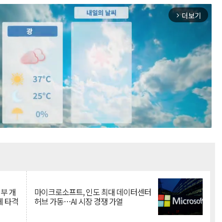
더보기
arrow_forward_ios
Mute
뇌부 개
마이크로소프트, 인도 최대 데이터센터
에 타격
허브 가동…AI 시장 경쟁 가열