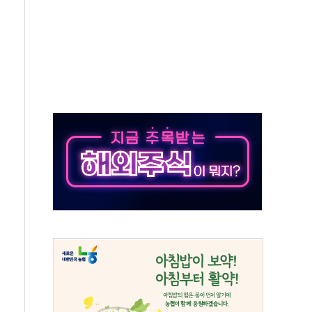
분 상승… "2분기 기업 순이익 21% 증가" 전망
으로 나토 회원국 공격 검토… 거짓 깃발 작전"
 재회…로봇·AI 데이터센터·모빌리티 구체화
나·아이온큐·도어대시↑ VS 샌디스크·피그마·앱러빈↓
급 반대…상법·자본시장법 개정 논의"
주 차익실현 속 혼조세...웨스턴디지털·샌디스크↓
사에 긴급 안보 점검회의
·호르무즈 재개방 기대에 강세
호조까지, 상승...호실적 보고 기업 상승세 뚜렷