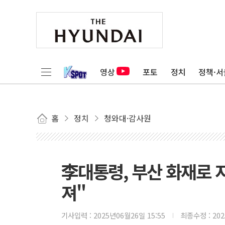
영상
포토
정치
정책·서
홈
정치
청와대·감사원
李대통령, 부산 화재로 
져"
기사입력 :
2025년06월26일 15:55
최종수정 :
20