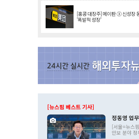
[홍콩 대장주] 메이퇀 ③ 신성장
'폭발적 성장'
[뉴스핌 베스트 기사]
정동영 업무
[서울=뉴스핌
안보 분야 정
평화공존 발전