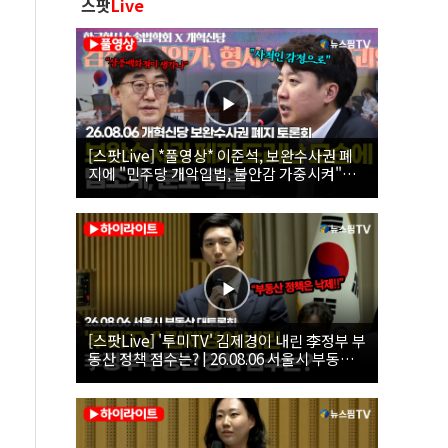
스팟
Live
[스팟Live] *풀영상* 이준석, 보완수사권 폐
지에 "민주당 개악입법, 불안감 가중시켜"｜
26.08.06 개혁신당 보완수사권 폐지 토론회
[스팟Live] '투미TV' 김제경이 내린 李정부 부
동산 정책 점수는? | 26.08.06 서울시 부동산
대토론회