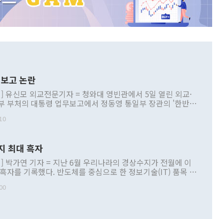
보고 논란
] 유신모 외교전문기자 = 청와대 영빈관에서 5일 열린 외교·
부 부처의 대통령 업무보고에서 정동영 통일부 장관의 '한반도
 구상'과 업무보고 발언이 논란을 빚고 있다. 이날 정 장관의
10
정부 내 조율을 거치지 않은 사안을 정책으로 추진하겠다고 공
는가 하면 사실 관계에 맞지 않은 설명도 있었다. 이재명 대통
로 신중을 기해 달라고 경고했고, 조현 외교부 장관은 '이상
지 최대 흑자
 근거한 비현실적 구상'이라는 비판을 내놨다. 그동안 정 장
책 관련 발언이 물의를 빚은 적은 여러 번 있지만 대통령과 유
] 박가연 기자 = 지난 6월 우리나라의 경상수지가 전월에 이
이 공개적으로 부정적 입장을 표명한 것은 이례적이다. 정 장
 흑자를 기록했다. 반도체를 중심으로 한 정보기술(IT) 품목 수
대북 접근법과 월권을 제어해야 한다는 목소리도 높아지고 있
간 상품수출이 처음으로 1000억달러를 넘어선 영향이다. [자
00
 따르
기자간담회를 하고 있다. [사진=통일부] 2026.07.23 ◆통일
 경상수지는 497억3000만달러 흑자로 집계됐다. 전월(386억
 넘어선 주장 정 장관은 이날 업무보고에서 '한반도 평화공존
)에 이어 두 달 연속 월간 기준 역대 최대 기록을 갈아치웠다.
 설명하면서 이재명 정부 2년차 핵심 과제로 상호 존중·평화
해 상반기 누적 경상수지 흑자는 1910억1000만달러를 기록