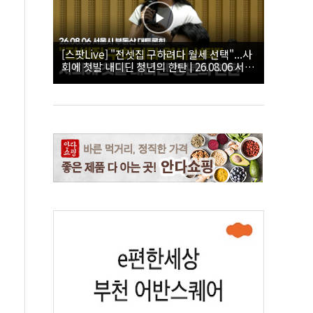
[스팟Live] "전셋집 구하려다 월세 선택"...사
회에 첫발 내디딘 청년의 한탄 | 26.08.06 서울
시 부동산 대토론회