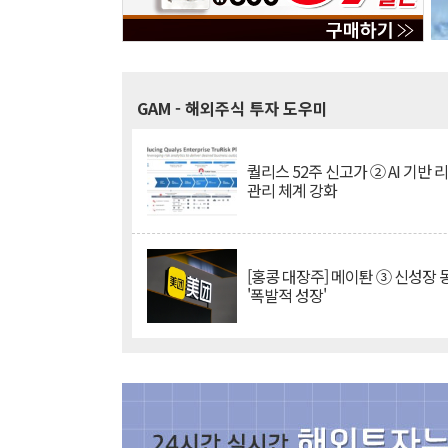
GAM
- 해외주식 투자 도우미
퀄리스 52주 신고가 ② AI 기반 
관리 체계 강화
[홍콩 대장주] 메이퇀 ③ 신성장
'폭발적 성장'