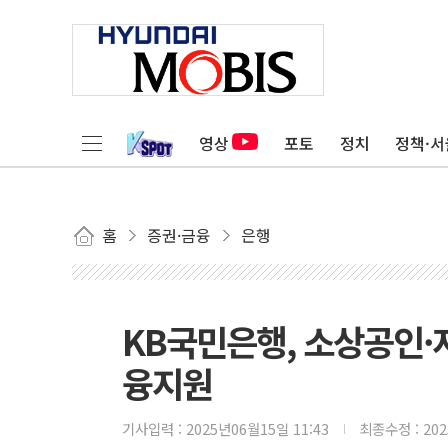
영상
포토
정치
정책·서
홈
증권·금융
은행
KB국민은행, 소상공인·
융지원
기사입력 :
2025년06월15일 11:43
최종수정 :
20