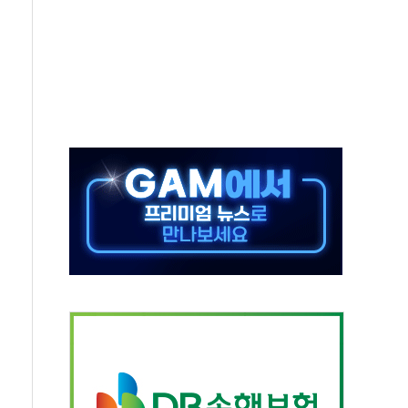
축 피해 최소화 '총력 대응'
유입에도 박스권…美 암호화폐 법안 처리 여부도 변수
 '62일째'..."대부분 여기서 상주"
환자 2665명·사망 23명
목에 코스피 '휘청'
탄도미사일 발사