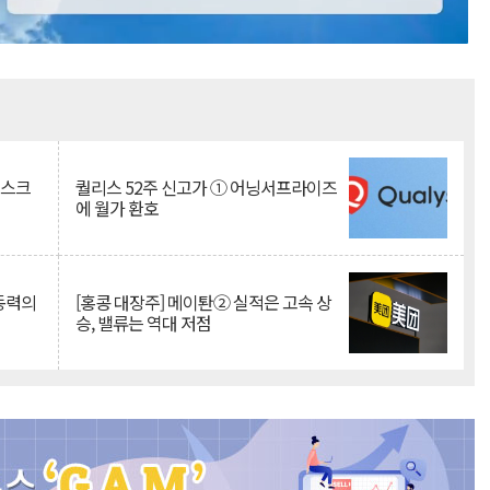
Mute
리스크
퀄리스 52주 신고가 ① 어닝서프라이즈
에 월가 환호
 동력의
[홍콩 대장주] 메이퇀② 실적은 고속 상
승, 밸류는 역대 저점