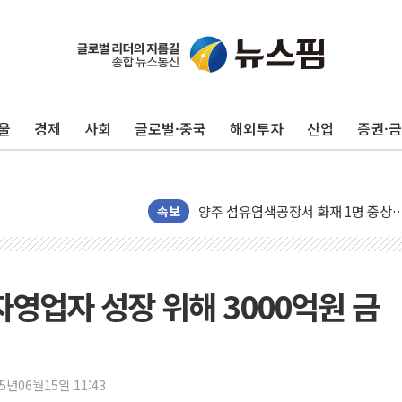
금값 7주 만에 최고…美 고용 둔화·
[인도증시] 중동 긴장 완화에 실적 호
러, 1인칭시점 드론으로 우크라 민간
울
경제
사회
글로벌·중국
해외투자
산업
증권·
[베트남 증시] 지수 하락 속 'DGC
'월가의 황제' 다이먼 "금융시장 레
양주 섬유염색공장서 화재 1명 중상…
김정관 산업부 장관 "주 52시간 손봐
속보
해군 1함대 창설 80주년…지역과 함께
[3보] 북, 원산서 동해로 단거리 탄도
우크라 드론 전술, 중남미 콜롬비아에
자영업자 성장 위해 3000억원 금
동해해경, 독도 해상서 부유물 감긴 
주한미군 "오산기지 누출, 백린 아닌 
구미 폐염산처리업체서 불 2시간30여
25년06월15일 11:43
해군과 함께하는 '불금전파, 송정' 시