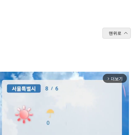
맨위로
더보기
arrow_forward_ios