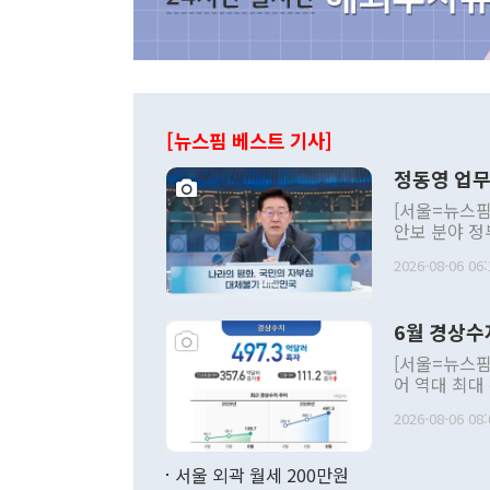
[뉴스핌 베스트 기사]
정동영 업무
[서울=뉴스핌
안보 분야 정
평화공존 발전
2026-08-06 06:
발언 중에는 
언한 것이 있
령은 공개적으
6월 경상수
주의적 희망에
관의 대북 정
[서울=뉴스핌
관 부처 장관
어 역대 최대
관의 무리한 
출 호조로 월
다. [정동영 통일부 장관이 지난달 23일 오후 서울 종로구 정부서울청사에
2026-08-06 08:
료=한국은행] 한국은행이 6일 발표한 '2026년 6월 국제수지(잠정)'에
서 취임 1주년 
면 지난 6월
부 장관 권한
1000만달러
서울 외곽 월세 200만원
발전 구상'을
이에 따라 올