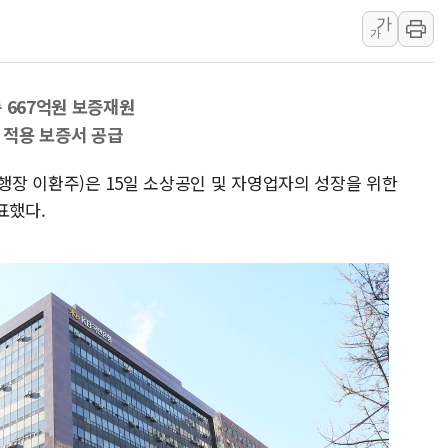
가
강원도 폭염특보 11일째…온열질환·가
가
[코인 시황] 비트코인, ETF 자금 
[르포] 39도 폭염 속 잠실 개표소 시위
 667억원 보증재원
강원·전라권 폭염중대경보 확대…온열질
 적용 보증서 공급
빚투·레버리지 줄었지만, 반도체 두 종
[2보] 북한, 원산서 동해상 단거리 
은행장 이환주)은 15일 소상공인 및 자영업자의 성장을 위한
표했다.