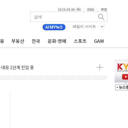
2026.08.06 (목)
ENG
中文
|
|
호르무즈 재개방 기대에 강세
조까지, 상승...호실적 보고 기업 상승세 뚜렷
패밀리 사이트
인 '사파리' 공격… 시민들 공포감 극대화 전략
금융
부동산
전국
문화·연예
스포츠
GAM
' 임시 주총 기대감에 홀로 상한가…마진 잔액은 사상 최고
버리지 위험수위…숨은 차입이 더 큰 변수"
대응 1단계 진압 중
야, 경쟁상대 中과 비교해야"
하는 '선봉'의 대민 봉사
미사일 1발 발사… 올해 10번째·42일 만 도발
 새 안보 위기… 반군·마약카르텔이 습득해 전투 활용
어선 구조
무해한 표면 부식 물질"
분만에 진화...외국인 노동자 숨져
즌2