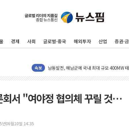
울
경제
사회
글로벌·중국
해외투자
산업
증권·
[사진] 빈살만과 에르도안의 만남
이란와이어 "이란 최고지도자 위독…곧 사망해
남동발전, 해남군에 국내 최대 규모 400MW 
속보
[인도증시] 중동 불안 속 유가 상승에 소폭 하락
황희 '폐버스 청년주택' SNS 글 역풍에 "정부
폭염 누그러지고 가뭄 숙지나...경북동해안권 8
론회서 "여야정 협의체 꾸릴 것…
사우디·튀르키예·파키스탄, '공동방위협정' 체
신길동 신축도 3.3㎡당 7250만원…써밋 클라
용산공원·그린벨트로 또 충돌…반복되는 국토부
25년06월10일 14:35
[AI 부동산 투데이] 특공 전략도 '극과 극'…