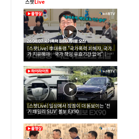
스팟
Live
[스팟Live] 李대통령 "국가폭력 피해자, 국가
가 치유해야…국가 책임 유효기간 없어"｜
26.08.07 국가폭력 피해자 위로 오찬
[스팟Live] 일상에서 장점이 더 돋보이는 '전
기 패밀리 SUV' 볼보 EX90