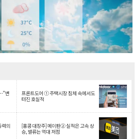
Mute
…"변
프론트도어 ① 주택시장 침체 속에서도
터진 호실적
 동력의
[홍콩 대장주] 메이퇀② 실적은 고속 상
승, 밸류는 역대 저점