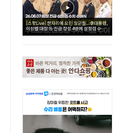
[스팟Live] 한자리에 모인 장군들...李대통령,
이상렬 대장 등 진급 장성 4명에 삼정검 수치
직접 수여｜26.08.07 장성 진급·삼정검 수치
수여식