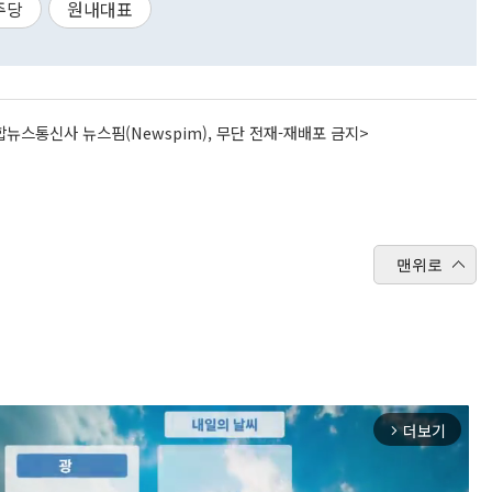
주당
원내대표
뉴스통신사 뉴스핌(Newspim), 무단 전재-재배포 금지>
맨위로
더보기
arrow_forward_ios