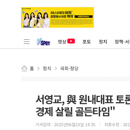
영상
포토
정치
정책·서
홈
정치
국회·정당
서영교, 與 원내대표 토
경제 살릴 골든타임"
기사입력 :
2025년06월10일 14:35
최종수정 :
20