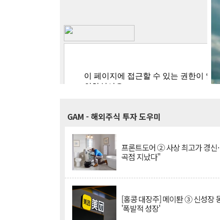
GAM
- 해외주식 투자 도우미
프론트도어 ② 사상 최고가 경신
곡점 지났다"
[홍콩 대장주] 메이퇀 ③ 신성장
'폭발적 성장'