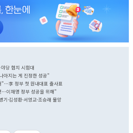
…야당 협치 시험대
 나아지는 게 진정한 성공"
해"…李 정부 첫 원내대표 출사표
것…이재명 정부 성공을 위해"
…김병기·김성환·서영교·조승래 물망