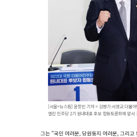
[서울=뉴스핌] 윤창빈 기자 = 김병기·서영교 더불
열린 민주당 2기 원내대표 후보 합동토론회에 앞서 기념촬
그는 "국민 여러분, 당원동지 여러분, 그리고