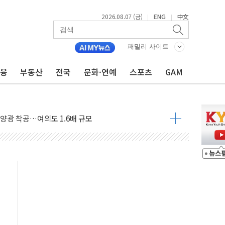
2026.08.07 (금)
ENG
中文
|
|
패밀리 사이트
금융
부동산
전국
문화·연예
스포츠
GAM
도 놀랍지 않아"
태양광 착공…여의도 1.6배 규모
...금융주 낙폭 커
정책 아냐" 해명
~9일 최대 100mm 호우
결… 수니파 국가들의 새 안보 협력 구도
비온 59㎡ 18억원대
-서울시 '정책 엇박자'
생애최초만 경쟁 치열