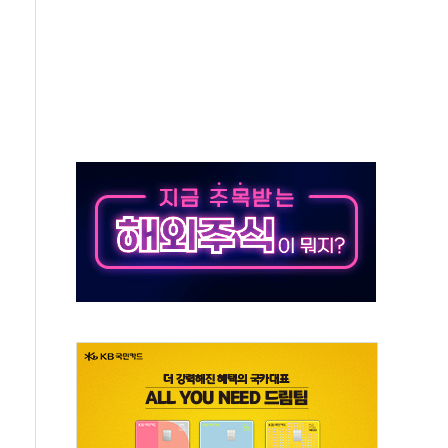
래·ETF 매수에도 고유가·금리·입법 지연 '삼중 부담'
...석유·가스주 올랐지만 빈그룹이 상쇄
총수요 104.3GW 기록
 위기 고조되는 또 다른 중동 화약고
름나기 [뉴스핌 줌인]
 실시
 온열질환자 2872명
 與 내부서 '총선·대선 직격탄' 우려