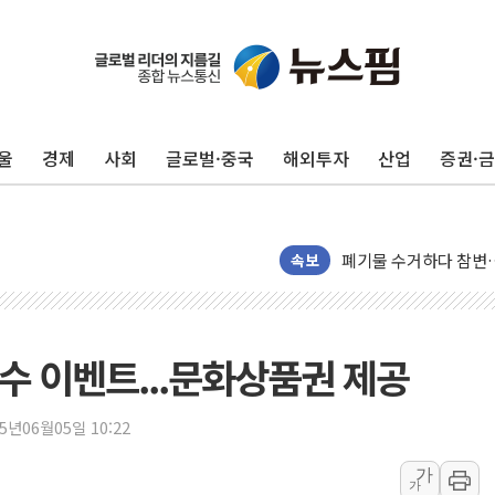
울
경제
사회
글로벌·중국
해외투자
산업
증권·
이번주 국내 주요 금융일정
美, 이란전 출구전략 
강릉·동해·삼척 시간당
폐기물 수거하다 참변
속보
서울 중랑구 주택가서 
李대통령 "결혼 때문에 
여수 오동도 인근 해상
수 이벤트...문화상품권 제공
추미애, '위안부' 피해
인천 선재도 갯벌서 해루
25년06월05일 10:22
인천서 말다툼 중 어머니
가
가
'화합' 꺼낸 김민석에