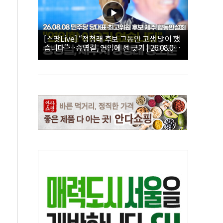
[스팟Live] “정청래 후보 그동안 고생 많이 했
습니다”…송영길, 연임에 선 긋기 | 26.08.08
더불어민주당 당대표·최고위원 후보 제주 합
동연설회