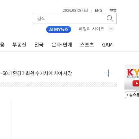
2026.08.08 (토)
ENG
中文
|
|
패밀리 사이트
금융
부동산
전국
문화·연예
스포츠
GAM
(8.10~8.14)
만지작…공습 한계·탄약 부족 현실화
 최대 50㎜ 폭우…강원 동해안 강한 비 어어져
…60대 환경미화원 수거차에 치여 사망
흉기 난동…60대 남성 2명 숨져
손해 보는 일 없게"…'결혼 페널티' 22개 과제 손본다
서 모터보트 전복…1명 사망·1명 실종
자 기림의 날 참석..."국제적 시민 연대로 목소리 내야"
질 중 실종 60대 나흘만에 숨진 채 발견
 흉기 살해 10대 아들 체포
 '뻔뻔' 받아친 정청래…제주 연설서 신경전 고조