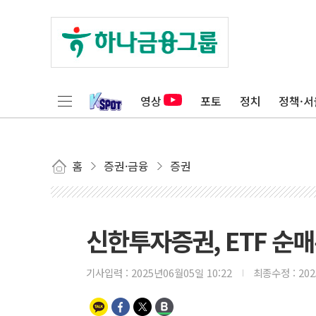
영상
포토
정치
정책·서
홈
증권·금융
증권
신한투자증권, ETF 순매
기사입력 :
2025년06월05일 10:22
최종수정 :
20