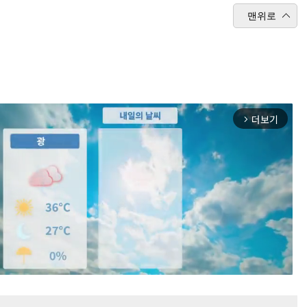
맨위로
더보기
arrow_forward_ios