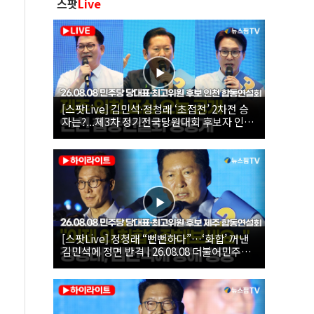
스팟
Live
[스팟Live] 김민석·정청래 ‘초접전’ 2차전 승
자는?...제3차 정기전국당원대회 후보자 인천
합동연설회 생중계 | 26.08.08
[스팟Live] 정청래 “뻔뻔하다”…‘화합’ 꺼낸
김민석에 정면 반격 | 26.08.08 더불어민주당
당대표·최고위원 후보 제주 합동연설회