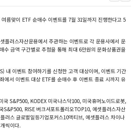
李대통령, ISA 개편 
동해중부 전 해상 풍랑
 여름맞이 ETF 순매수 이벤트를 7월 31일까지 진행한다고 5
연일 폭염에 온열질환 
中 전방위 아파트 부양
 에셋플러스자산운용에서 주관하는 이벤트로 각 운용사에서 운
인제 용대리 계곡서 수
순매수 금액 구간별로 추첨을 통해 최대 6만원의 문화상품권을
동해시, 11~14일 '
강원 중·남부 동해안 
S) 내 이벤트 참여하기를 신청한 고객 대상이며, 이벤트 기간
청양 밭에서 일하던 9
 계좌에서 이벤트 대상 ETF를 순매수 후 이벤트 종료 시까지 유
폭염에 車 운전면허 기
국 S&P500, KODEX 미국나스닥100, 미국휴머노이드로봇,
미국S&P500, RISE 버크셔포트폴리오TOP10, 에셋플러스자산
셋플러스 글로벌일등기업포커스10액티브, 에셋플러스 차이나
 개씩이다.