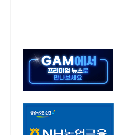
재검토 지시…與 "적극 환영"·野 "졸속 국정"
주의보…10일까지 최대 3.5m 높은 물결
사망 23명…정부, 비상대응기구 가동
, 수도 베이징도 부동산 규제 철폐
위 상승으로 피서객 7명 고립…전원 구조
별똥별 멍' 운영…페르세우스 유성우 관측
시간당 50mm 이상 폭우…호우경보 발효
0대 숨져…온열질환 여부 조사
능시험 오전 집중 편성…체감온도 38도 넘으면 중단