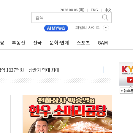
2026.08.06 (목)
ENG
中文
|
|
패밀리 사이트
금융
부동산
전국
문화·연예
스포츠
GAM
주 추가 매입
 849억원…전년 比 22.3%↑
영업익 1037억원…상반기 역대 최대
항공우주·방산으로 넓힌다
DNA 백신 플랫폼' 美 특허 확보
관 이전' 대응 '맞손'
↑…상승폭 커졌지만 고가주택 밀집된 강남·서초 둔화
압변압기 첫 공급...국가 전력망에 첫 입성
대대적 인상 계획...업계 파장 예고
업익 14.2% 감소…"온라인 사업으로 성장"
 투표' 요구...친청계 응집력 '희석' 전략 통할까