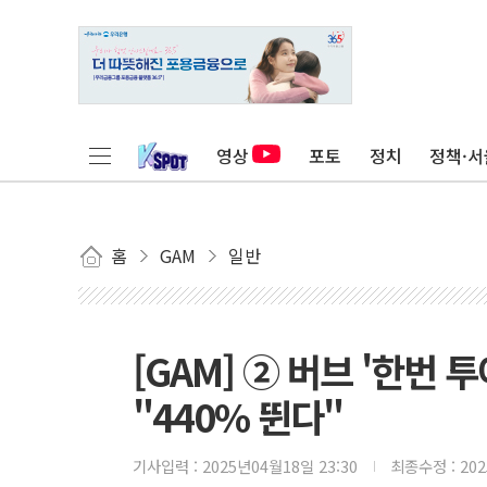
영상
포토
정치
정책·서
홈
GAM
일반
[GAM] ② 버브 '한번 
"440% 뛴다"
기사입력 :
2025년04월18일 23:30
최종수정 :
20