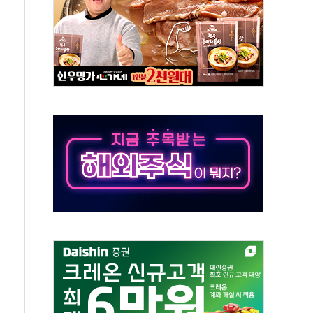
현대 테라타워 구리갈매' 공급
…'매출 절반' 실리콘 반등에 하반기 기대
치 프레임에 졸속 추진…'잼데믹' 안보까지 몰고 와"
재개해야 여론조사 51.9%…그것이 국민의 뜻"
규모의 AI 데이터센터 건설 추진
층 안부에 AI 활용…이주노동자 폭염 방치, 국격 훼손"
 수시 통화…독립성 논란 재점화
 절정…주말 주춤 후 다시 불볕더위
 AIDC 수익성 기대"