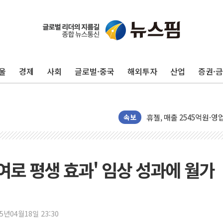
울
경제
사회
글로벌·중국
해외투자
산업
증권·
듀오백 정관영 대표, 자사
BGF리테일, 2분기 영업익
휴젤, 매출 2545억원·
포스코, 희귀가스 사업 
속보
진원생명과학, '코로나19 
경북도·대구시 '2차 공공기
서울 아파트값 0.26%
투여로 평생 효과' 임상 성과에 월가
효성중공업, 덴마크에 초고
딥시크, AI 서비스 가격 
CJ프레시웨이, 2분기 영
25년04월18일 23:30
초박빙 경선에 친명계 '추가