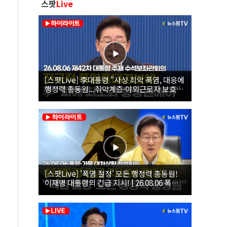
스팟
Live
[스팟Live] 李대통령 "사상 최악 폭염, 대응에
행정력 총동원...취약계층·야외근로자 보호에
힘써야"｜26.08.06 제42차 대통령 주재 수석
보좌관회의
[스팟Live] '폭염 절정' 모든 행정력 총동원!
이재명 대통령의 긴급 지시! | 26.08.06 폭염•
가뭄 대처상황 점검회의