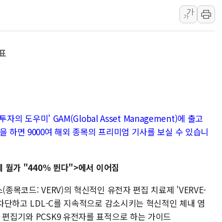
가
구리시 입주업종 확대…'
가
KCC, 실적은 주춤했지만
정점식 "사관학교 통합 정
목표
장동혁 "李대통령 재판 
日, 아키타에 일본 최대 
[종합] 李대통령 "취약계
트럼프, 워시 연준의장과
'40도 극한 폭염' 내일
자의 도우미' GAM(Global Asset Management)에 출고
을 하면 9000여 해외 종목의 프리미엄 기사를 보실 수 있습니
[컨콜] LG유플러스, "파주
에 월가 "440% 뛴다">에서 이어짐
종목코드: VERV)의 혁신적인 유전자 편집 치료제 'VERVE-
로 차단하고 LDL-C를 지속적으로 감소시키는 혁신적인 체내 염
 편집기와 PCSK9 유전자를 표적으로 하는 가이드