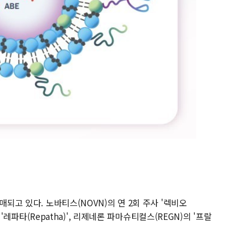
매되고 있다. 노바티스(NOVN)의 연 2회 주사 '렉비오
는 '레파타(Repatha)', 리제네론 파마슈티컬스(REGN)의 '프랄