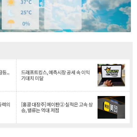
Mute
등...
드래프트킹스, 예측시장 공세 속 이익
기대치 미달
 동력의
[홍콩 대장주] 메이퇀② 실적은 고속 상
승, 밸류는 역대 저점