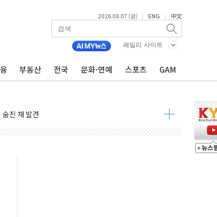
2026.08.07 (금)
ENG
中文
|
|
패밀리 사이트
금융
부동산
전국
문화·연예
스포츠
GAM
달러 건넨 韓기업 조사… "관세 무마용 뇌물 의혹"
품공사 등 20곳 '최우수'...인천환경공단 등 '부진'
 숨진 채 발견
보안기업, 중국제 공유기서 '백도어' 발견
않겠다"
회원 수 세계 1위…국내 회원 34% 증가
 혜택 강화...새벽 배송 도입 예정
으로 부동산과 건강까지 영역 확장 예정
장기공급 합의에 7%대 급등