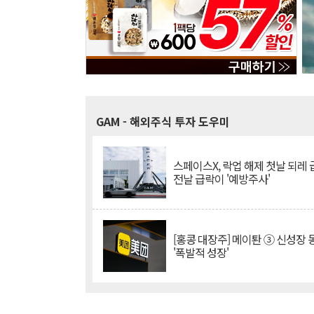
GAM
- 해외주식 투자 도우미
스페이스X, 락업 해제 첫날 되레 급
전날 급락이 '예방주사'
[홍콩 대장주] 메이퇀 ③ 신성장
'폭발적 성장'