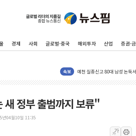
울
경제
사회
글로벌·중국
해외투자
산업
증권·
美 민주, 트럼프 측에 200만 
지방공기업 경영평가, 서울농수산식
예천 실종신고 80대 남성 논둑서
속보
"35초마다 중국과 통신"...美
한병도 "막말 정치를 좌시하지 
원내대책회의 참석하는 한병도
 새 정부 출범까지 보류"
AIA그룹, 12년 연속 MDRT 
[컨콜] 네이버, 멤버십 연계 배송
25년04월10일 11:35
[컨콜] 네이버 AI탭, 올해 안
[특징주] 포스코퓨처엠, LFP 
가
가