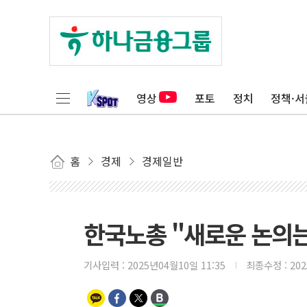
영상
포토
정치
정책·서
홈
경제
경제일반
한국노총 "새로운 논의는
기사입력 :
2025년04월10일 11:35
최종수정 :
20