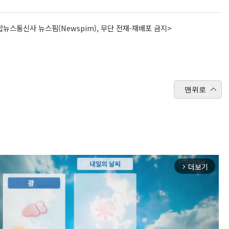
뉴스통신사 뉴스핌(Newspim), 무단 전재-재배포 금지>
맨위로
더보기
arrow_forward_ios