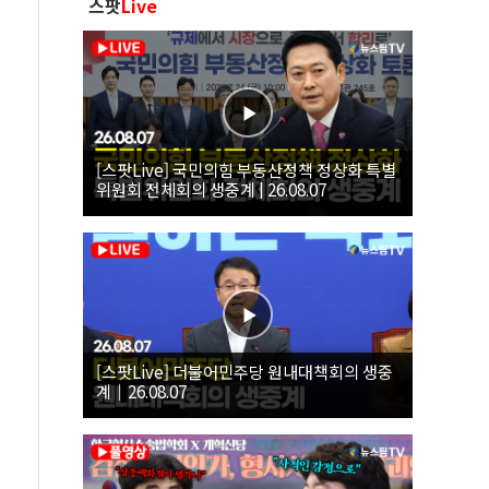
스팟
Live
[스팟Live] 국민의힘 부동산정책 정상화 특별
위원회 전체회의 생중계 | 26.08.07
[스팟Live] 더불어민주당 원내대책회의 생중
계｜26.08.07