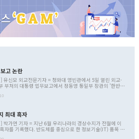
보고 논란
] 유신모 외교전문기자 = 청와대 영빈관에서 5일 열린 외교·
부 부처의 대통령 업무보고에서 정동영 통일부 장관의 '한반도
 구상'과 업무보고 발언이 논란을 빚고 있다. 이날 정 장관의
10
정부 내 조율을 거치지 않은 사안을 정책으로 추진하겠다고 공
는가 하면 사실 관계에 맞지 않은 설명도 있었다. 이재명 대통
로 신중을 기해 달라고 경고했고, 조현 외교부 장관은 '이상
지 최대 흑자
 근거한 비현실적 구상'이라는 비판을 내놨다. 그동안 정 장
책 관련 발언이 물의를 빚은 적은 여러 번 있지만 대통령과 유
] 박가연 기자 = 지난 6월 우리나라의 경상수지가 전월에 이
이 공개적으로 부정적 입장을 표명한 것은 이례적이다. 정 장
 흑자를 기록했다. 반도체를 중심으로 한 정보기술(IT) 품목 수
대북 접근법과 월권을 제어해야 한다는 목소리도 높아지고 있
간 상품수출이 처음으로 1000억달러를 넘어선 영향이다. [자
00