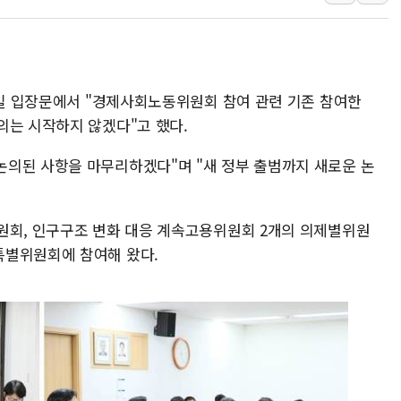
HDC랩스, 'BUILD CON SUMM
와이즈버즈, 상반기 매출 245
배준영 의원 "거주 사용 형태에
[컨콜] 네이버, AI탭 월간 활성 
0일 입장문에서 "경제사회노동위원회 참여 관련 기존 참여한
[컨콜] 네이버, "엔비디아와 공
의는 시작하지 않겠다"고 했다.
美공화, 韓 '개정 정통망법'에 
롯데쇼핑, 백화점이 이끈 반등..
의된 사항을 마무리하겠다"며 "새 정부 출범까지 새로운 논
합수본, '투표율 조작 의혹' 서
교원그룹 펫 프렌들리 호텔 '키녹'
원회, 인구구조 변화 대응 계속고용위원회 2개의 의제별위원
벤처업계 "정부 세제개편안 환영.
특별위원회에 참여해 왔다.