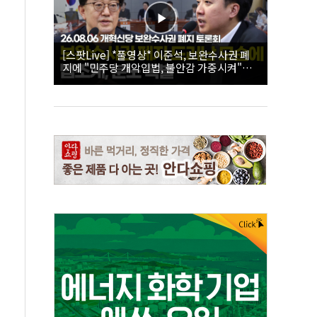
[스팟Live] *풀영상* 이준석, 보완수사권 폐
지에 "민주당 개악입법, 불안감 가중시켜"｜
26.08.06 개혁신당 보완수사권 폐지 토론회