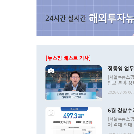
[뉴스핌 베스트 기사]
정동영 업무
[서울=뉴스핌
안보 분야 정
평화공존 발전
2026-08-06 06:
발언 중에는 
언한 것이 있
령은 공개적으
6월 경상수
주의적 희망에
관의 대북 정
[서울=뉴스핌
관 부처 장관
어 역대 최대
관의 무리한 
출 호조로 월
다. [정동영 통일부 장관이 지난달 23일 오후 서울 종로구 정부서울청사에
2026-08-06 08: