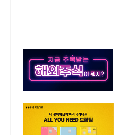
IT 2026' 참가
억원…순이익 흑자 전환
 따른 중과세는 과세 원칙 어긋나"
이용자수 1000만 돌파
고한 파트너십 이어갈 예정"
항의 서한…"표현의 자유 위협"
.2분기 영업이익 121% 급증
울·경기·충북 선관위 등 추가 압수수색
, 30일 2주년 기념 행사
..RSU 세제지원 긍정 검토되길"