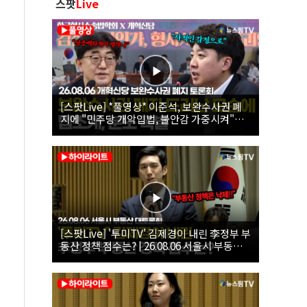
스팟
Live
[스팟Live] *풀영상* 이준석, 보완수사권 폐
지에 "민주당 개악입법, 불안감 가중시켜"｜
26.08.06 개혁신당 보완수사권 폐지 토론회
[스팟Live] '투미TV' 김제경이 내린 李정부 부
동산 정책 점수는? | 26.08.06 서울시 부동산
대토론회