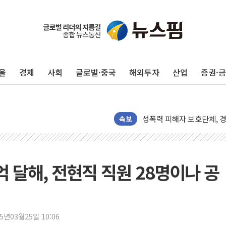
빚투·레버리지 줄었지만, 반
[2보] 북, 원산서 동해상
양주 가전제품 창고서 화재
울
경제
사회
글로벌·중국
해외투자
산업
증권·
종로·중구 오피스 78%가
법원, '관저 이전 봐주기 
성폭력 피해자 보호단체, 
속보
우크라, 러 탄도미사일 공격
"5.18은 북한 지령" 설교
[종합] 특검, '양평' 원희
 달해, 전현직 직원 28명이나 공
[내일날씨] 절기상 '입추'
제천 바이오밸리 공장 옥상
개혁신당 "민주, '盧 수사
CJ온스타일, 2분기 영업익 
25년03월25일 10:06