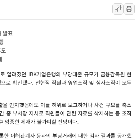
AI 연산은 포항, 전력 저장
가
[속보] 북, 동해상으로 미
가
한국투자증권, 국내 최초 
[IPO] 니어스랩 "피지컬 
과 발표
한패스, 월 송금 60만건 돌
행
李대통령 "청소년 SNS 
혹도
초등학교 앞서 '쾅'…대전 
재
준으로 알려졌던 IBK기업은행의 부당대출 규모가 금융감독원 현
 것으로 확인됐다. 전현직 직원과 영업조직 및 심사조직이 모두
출을 인지했음에도 이를 허위로 보고하거나 사건 규모를 축소
간 중 부서장 지시로 직원들이 관련 자료를 삭제하는 등 조직
후 엄중한 제재가 불가피할 전망이다.
비롯한 이해관계자 등과의 부당거래에 대한 검사 결과를 공개했