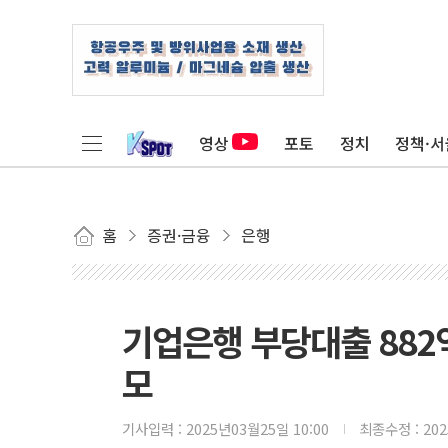
영상
포토
정치
정책·서
홈
증권·금융
은행
기업은행 부당대출 882억
모
기사입력 :
2025년03월25일 10:00
최종수정 :
20