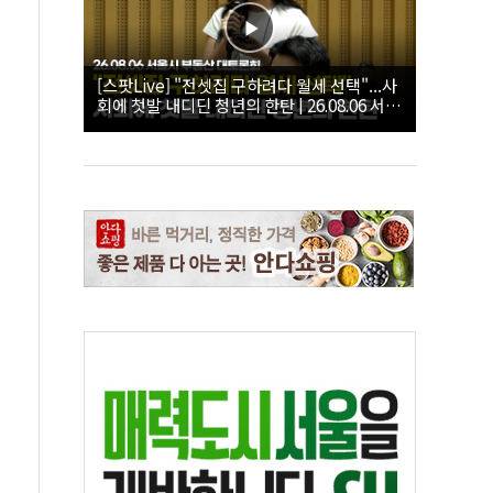
[스팟Live] "전셋집 구하려다 월세 선택"...사
회에 첫발 내디딘 청년의 한탄 | 26.08.06 서울
시 부동산 대토론회