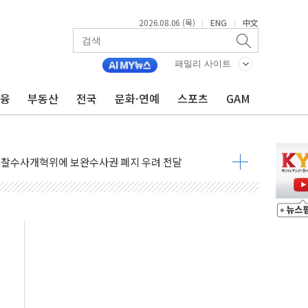
2026.08.06 (목)
ENG
中文
|
|
도체 두 종목에 코스피 '휘청'
으로 단거리 탄도미사일 발사
패밀리 사이트
…차량 3대·건물 1동 전소
금융
부동산
전국
문화·연예
스포츠
GAM
 준공 10년 이상…리뉴얼이 경쟁력 가른다
감사' 유병호 구속적부심 기각
경찰수사개혁위에 보완수사권 폐지 우려 전달
에 속수무책… 패트리엇 미사일 지원, 작년의 3분의 1
한 목사 불구속 송치
룡 2차 조사…'당정대 회의' 한동훈·방기선 수사도 속도
에 폭염 절정…서울 한낮 39도
서 불…30여분 만에 진화
' 악연으로 형사사법 틀 바꿔…국민 불안감 가중"
260억원…전년 比 21.2%↑