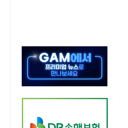
은 영광…지역펀드 9·10호 확정
상 발사체 발사
상반기 영업이익 2조 돌파
AI 자율비행 기술로 글로벌 방산 시장 공략"
파
제한, 형평성·여론 고려해야…충분한 사회적 논의 주문"
중구서 시내버스 등 3중 추돌·1명 부상