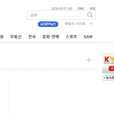
2026.08.07 (금)
ENG
中文
|
|
패밀리 사이트
불 진화...인명피해 없어
금융
부동산
전국
문화·연예
스포츠
GAM
06건 공매
X90…'올 터치'는 호불호
시간36분만에 주불진화....인명피해 없어
…자료는 전·현직 직원으로부터 확보"
가자 3만 명 돌파
선 운항허가 취득...중국 노선 다변화
 창작자 지원 규모 2배 확대
...휴대폰 결제 최대 6000원 할인
고 제휴 전자책 요금제 출시