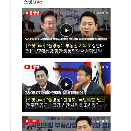
스팟
Live
[스팟Live] *풀영상* "부동산 지옥 고집한다
면!"...李대통령 향한 장동혁의 서슬퍼런 일갈
| 26.08.07 국민의힘 부동산정책 정상화 특별
위원회 전체회의
[스팟Live] *풀영상* 한병도 “국민의힘, 말로
만 주택 공급…공급 법안 처리 협조하라”｜
26.08.07 더불어민주당 원내대책회의