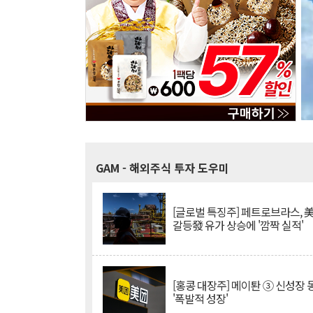
GAM
- 해외주식 투자 도우미
[글로벌 특징주] 페트로브라스, 
갈등發 유가 상승에 '깜짝 실적'
[홍콩 대장주] 메이퇀 ③ 신성장
'폭발적 성장'