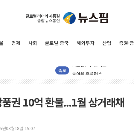
수박으로 여름 나는 하마
전남광주 구례 산불 32분 만에 주
울
경제
사회
글로벌·중국
해외투자
산업
증권·
캠코, 5918억원 규모 압류재산 15
[시승기] 공간·승차감 잡은 볼보 E
가오픈한 홈플러스
돌아온 홈플러스
속보
[종합] 청도 흥선리 야산 산불 1
한미 법카 제보자 "신동국과 무관
라인게임즈, '콰이어트' 테스트 참
품권 10억 환불...1월 상거래채
에어로케이항공, 청주-중국 청두 노
네이버, AI 브리핑 도입 후 블로그
SKT, '8월 월간 럭키 페스타' 실시
25년03월18일 15:07
LG헬로비전 '헬로모바일', 교보문