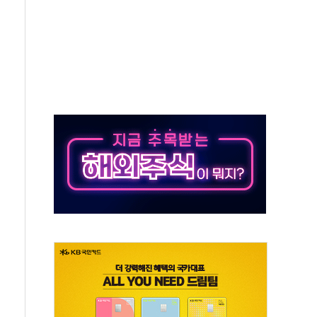
 호출 서비스
..지역축제 '불금전파, 송정'과 상생
비 본격화…'AI 데이터 기반 메디테크 혁신허브' 구상
로 출입 통제
추돌…1명 심정지·5명 부상
..진화헬기 3대 투입
 항소심도 징역 3년