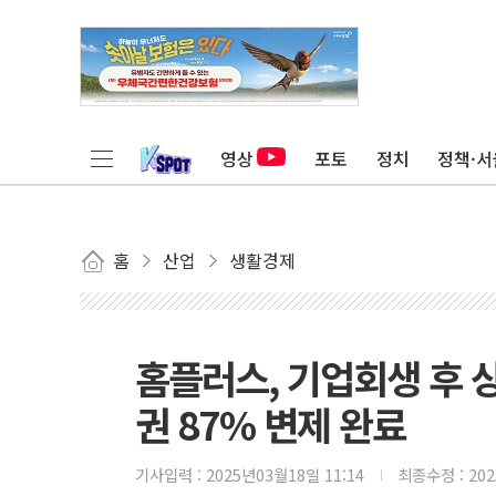
영상
포토
정치
정책·서
홈
산업
생활경제
홈플러스, 기업회생 후 상
권 87% 변제 완료
기사입력 :
2025년03월18일 11:14
최종수정 :
20