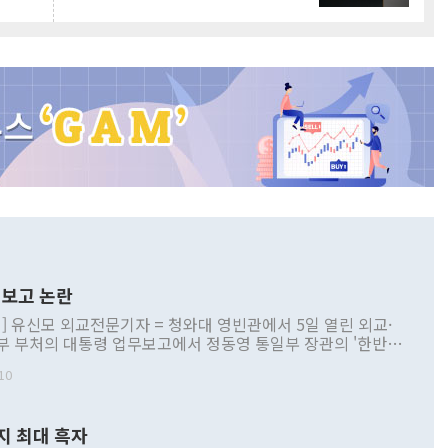
보고 논란
] 유신모 외교전문기자 = 청와대 영빈관에서 5일 열린 외교·
부 부처의 대통령 업무보고에서 정동영 통일부 장관의 '한반도
 구상'과 업무보고 발언이 논란을 빚고 있다. 이날 정 장관의
10
정부 내 조율을 거치지 않은 사안을 정책으로 추진하겠다고 공
는가 하면 사실 관계에 맞지 않은 설명도 있었다. 이재명 대통
로 신중을 기해 달라고 경고했고, 조현 외교부 장관은 '이상
지 최대 흑자
 근거한 비현실적 구상'이라는 비판을 내놨다. 그동안 정 장