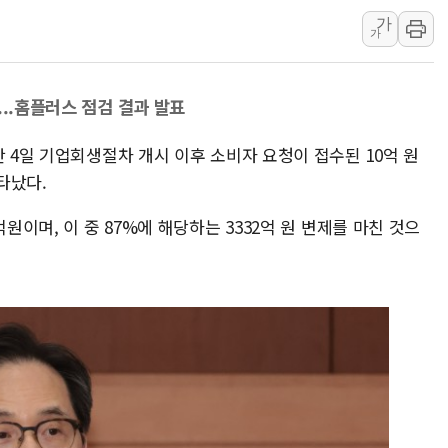
가
KTis, 02-114로 카카오 T 택시
가
해군1함대 '창설 80주년' 기념식.
원주시, 첨단의료복합단지 지정 준
...홈플러스 점검 결과 발표
삼척시, 무건리 이끼폭포 생태탐방
전남광주 화정역 인근 도로 4중 
난 4일 기업회생절차 개시 이후 소비자 요청이 접수된 10억 원
청도 문수리 야산서 산불 진화 중.
타났다.
'해병 순직 책임' 임성근 전 사단장
원이며, 이 중 87%에 해당하는 3332억 원 변제를 마친 것으