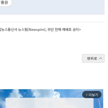
상품권
뉴스통신사 뉴스핌(Newspim), 무단 전재-재배포 금지>
맨위로
더보기
arrow_forward_ios