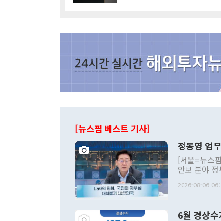
[뉴스핌 베스트 기사]
정동영 업무
[서울=뉴스핌
안보 분야 정
평화공존 발전
2026-08-06 06:
발언 중에는 
언한 것이 있
령은 공개적으
6월 경상수
주의적 희망에