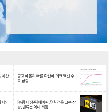
Mute
美-이란
콩고 에볼라 빠른 확산에 머크 백신 수
요 급증
 동력의
[홍콩 대장주] 메이퇀② 실적은 고속 상
승, 밸류는 역대 저점