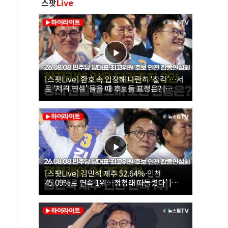
스팟
Live
[스팟Live] 환호 속 입장해 나란히 ‘찰칵’…서
로 ‘저격 연설’ 들을 때 후보들 표정은? |
26.08.08 더불어민주당 당대표·최고위원 후
보 인천 합동연설회
[스팟Live] 김민석 제주 52.64%·인천
45.09%로 연속 1위…정청래 따돌렸다’ |
26.08.08 더불어민주당 당대표·최고위원 후
보 인천 합동연설회