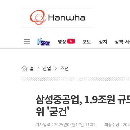
영상
포토
정치
정책·서
홈
산업
조선
삼성중공업, 1.9조원 규
위 '굳건'
기사입력 :
2025년03월17일 11:02
최종수정 :
20