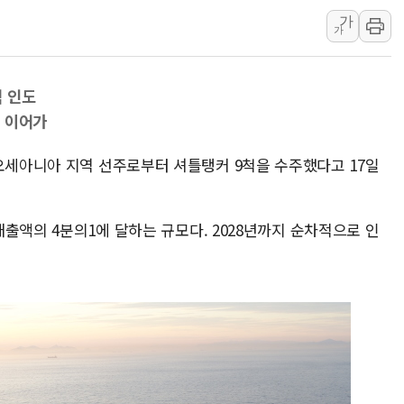
가
李대통령 "결혼 때문에 손해 
가
여수 오동도 인근 해상서 모
추미애, '위안부' 피해자 기림
 인도
인천 선재도 갯벌서 해루질 중
위 이어가
인천서 말다툼 중 어머니 흉기
'화합' 꺼낸 김민석에 '뻔뻔
 오세아니아 지역 선주로부터 셔틀탱커 9척을 수주했다고 17일
 매출액의 4분의1에 달하는 규모다. 2028년까지 순차적으로 인