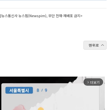
뉴스통신사 뉴스핌(Newspim), 무단 전재-재배포 금지>
맨위로
더보기
arrow_forward_ios