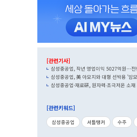
[관련기사]
삼성중공업, 작년 영업이익 5027억원…전
삼성중공업, 美 아모지와 대형 선박용 '암
삼성중공업·재료硏, 원자력∙초극저온 소재
[관련키워드]
삼성중공업
셔틀탱커
수주