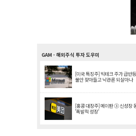
GAM
- 해외주식 투자 도우미
[미국 특징주] 빅테크 주가 급반등..
불안 잦아들고 낙관론 되살아나
[홍콩 대장주] 메이퇀 ③ 신성장
'폭발적 성장'