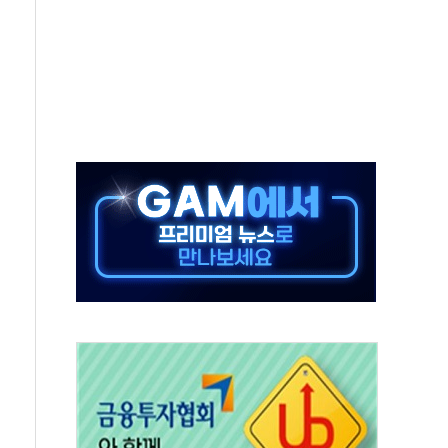
보는 일 없게"…'결혼 페널티' 22개 과제 손본다
터보트 전복…1명 사망·1명 실종
의 날 참석..."국제적 시민 연대로 목소리 내야"
 실종 60대 나흘만에 숨진 채 발견
 살해 10대 아들 체포
' 받아친 정청래…제주 연설서 신경전 고조