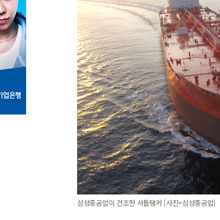
삼성중공업이 건조한 셔틀탱커 [사진=삼성중공업]