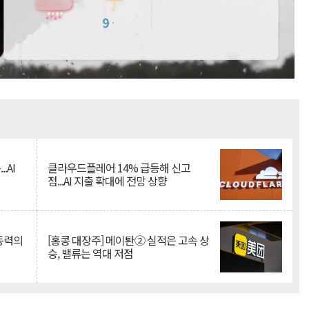
Mute
.AI
클라우드플레어 14% 급등해 신고
점...AI 지출 확대에 전망 상향
 동력의
[홍콩 대장주] 메이퇀② 실적은 고속 상
승, 밸류는 역대 저점