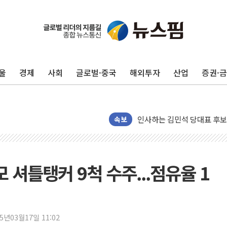
포항시 재난예산 40억 긴급 
울진·영덕 '호우특보'-포항 '
[종합] 김민석, 정청래에 '0.86
울
경제
사회
글로벌·중국
해외투자
산업
증권·
인천 합동연설회 나선 송영길
김민석, 2주차 제주·인천 경선서
인사하는 김민석 당대표 후보
[속보] 민주, 제주·인천 경선 결
속보
[속보] 민주, 인천 경선 결과 발
[속보] 민주, 제주 경선 결과 발
이번주 국내 주요 금융일정(8.1
모 셔틀탱커 9척 수주...점유율 1
美, 이란전 출구전략 만지작
강릉·동해·삼척 시간당 최대 
폐기물 수거하다 참변…60대
25년03월17일 11:02
서울 중랑구 주택가서 흉기 난