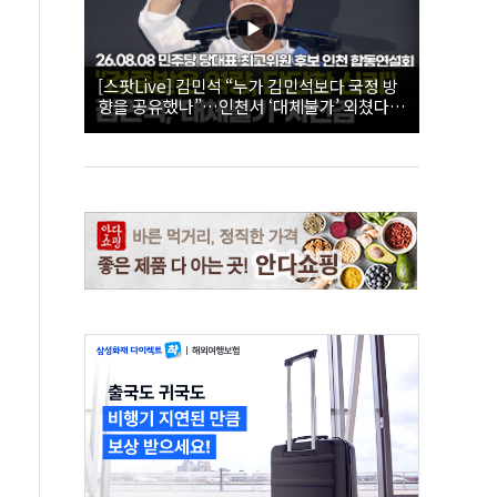
[스팟Live] 김민석 “누가 김민석보다 국정 방
향을 공유했나”…인천서 ‘대체불가’ 외쳤다 |
26.08.08 더불어민주당 당대표·최고위원 후
보 인천 합동연설회