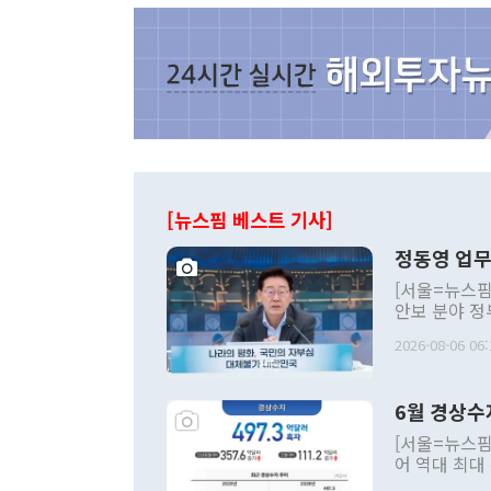
[뉴스핌 베스트 기사]
정동영 업무
[서울=뉴스핌
안보 분야 정
평화공존 발전
2026-08-06 06:
발언 중에는 
언한 것이 있
령은 공개적으
6월 경상수
주의적 희망에
관의 대북 정
[서울=뉴스핌
관 부처 장관
어 역대 최대
관의 무리한 
출 호조로 월