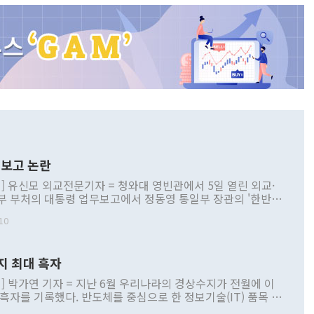
보고 논란
] 유신모 외교전문기자 = 청와대 영빈관에서 5일 열린 외교·
부 부처의 대통령 업무보고에서 정동영 통일부 장관의 '한반도
 구상'과 업무보고 발언이 논란을 빚고 있다. 이날 정 장관의
10
정부 내 조율을 거치지 않은 사안을 정책으로 추진하겠다고 공
는가 하면 사실 관계에 맞지 않은 설명도 있었다. 이재명 대통
로 신중을 기해 달라고 경고했고, 조현 외교부 장관은 '이상
지 최대 흑자
 근거한 비현실적 구상'이라는 비판을 내놨다. 그동안 정 장
책 관련 발언이 물의를 빚은 적은 여러 번 있지만 대통령과 유
] 박가연 기자 = 지난 6월 우리나라의 경상수지가 전월에 이
이 공개적으로 부정적 입장을 표명한 것은 이례적이다. 정 장
 흑자를 기록했다. 반도체를 중심으로 한 정보기술(IT) 품목 수
대북 접근법과 월권을 제어해야 한다는 목소리도 높아지고 있
간 상품수출이 처음으로 1000억달러를 넘어선 영향이다. [자