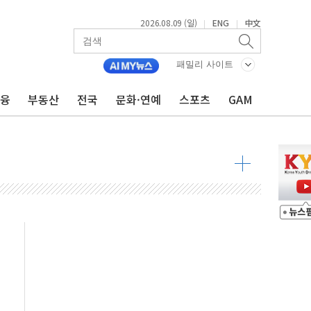
2026.08.09 (일)
ENG
中文
|
|
투입…고수온 양식장 복구·지원 '총력'
산사태 주의보'...경북도, 호우 피해·통제구간 없어
패밀리 사이트
%p' 차 재역전 성공...金 45.42% vs 鄭 44.56%
금융
부동산
전국
문화·연예
스포츠
GAM
·정청래·김민석 당대표 후보
 정청래에 승리...47.75% vs 42.08%
과 발표...김민석 47.75% 정청래 42.08%
표...김민석 45.09% 정청래 43.27% 송영길 11.63%
표...김민석 52.64% 정청래 39.89% 송영길 7.47%
0~8.14)
…공습 한계·탄약 부족 현실화
50㎜ 폭우…강원 동해안 강한 비 이어져
 환경미화원 수거차에 치여 사망
동…60대 남성 2명 숨져