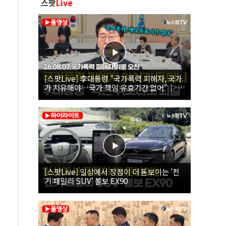
스팟
Live
[스팟Live] 李대통령 "국가폭력 피해자, 국가
가 치유해야…국가 책임 유효기간 없어"｜
26.08.07 국가폭력 피해자 위로 오찬
[스팟Live] 일상에서 장점이 더 돋보이는 '전
기 패밀리 SUV' 볼보 EX90