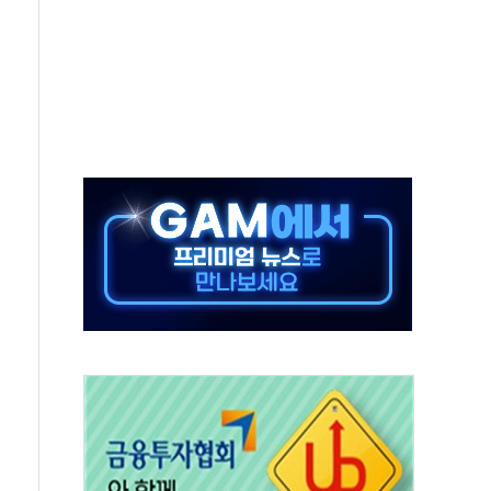
스닥 선물 1%대 상승
상 기대 후퇴
·태양광주↑ VS 트레이드데스크·웬디스↓
 끝까지 찾겠다"