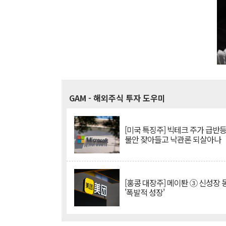
GAM
- 해외주식 투자 도우미
[미국 특징주] 빅테크 주가 급반등..
불안 잦아들고 낙관론 되살아나
[홍콩 대장주] 메이퇀 ③ 신성장
'폭발적 성장'