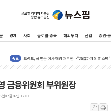
충북 주말 무더위 지속…청주·진천 35도, 곳곳 소나기
10월 보완수사권 폐지·공소청 출범…피해자들 '범죄 사각
민주, 오늘 제주·인천 경선 결과 발표...'김민석 재역전 vs
울
경제
사회
글로벌·중국
해외투자
산업
증권·
한상협, 업계 개인정보 보안 새판 짠다…'자율규제단체' 
뉴욕증시, 고용 쇼크에 금리 인상 우려 후퇴…S&P500 
트럼프, 쿡 연준 이사 해임 재추진…"26일까지 의혹 소명"
유럽증시, 美 고용 예상 밖 부진에 연준 금리 인상 가능성 
속보
미 연준 매파 기세 꺾이나…고용 감소에 9월 동결 전망 우
[종합] 이슬람 수니파 3국, '공동방위협정' 체결… 이스라
트럼프, 백신·자폐증 행정명령 검토…"이르면 다음 주"
영 금융위원회 부위원장
美 항소법원, 백악관 무도회장 공사 중단 명령…트럼프 제
이란 핵심 원유 수출항 '하르그섬', 최근 1주일 이상 '올스
25년02월26일 12:01
美 고용 쇼크에 엔화 장중 급등…시장은 "또 개입했나" 촉
가
가
[AI MY 뉴스] 뉴욕 반도체주 프리뷰...美 고용 쇼크에 반도