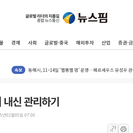
李대통령, ISA 개편 재검토 지시…與 "적극 환영"·野 "졸
동해중부 전 해상 풍랑주의보…10일까지 최대 3.5m 높은
연일 폭염에 온열질환 사망 23명…정부, 비상대응기구 가
울
경제
사회
글로벌·중국
해외투자
산업
증권·
中 전방위 아파트 부양, 수도 베이징도 부동산 규제 철폐
인제 용대리 계곡서 수위 상승으로 피서객 7명 고립…전원
동해시, 11~14일 '별똥별 멍' 운영…페르세우스 유성우 
강원 중·남부 동해안 시간당 50mm 이상 폭우…호우경보
속보
청양 밭에서 일하던 90대 숨져…온열질환 여부 조사
폭염에 車 운전면허 기능시험 오전 집중 편성…체감온도 3
李대통령, 'ISA·주가누르기 방지법' 전면 재검토 지시
 내신 관리하기
'호우 특보' 경북 울진 시간당 20~30mm 강한 비...가뭄 
주말 무더위·열대야 지속…내륙 곳곳 소나기
25년02월05일 07:00
오세훈 "용산공원 주택 검토, 민주당 스스로 원칙 뒤집는 
가
가
충북 주말 무더위 지속…청주·진천 35도, 곳곳 소나기