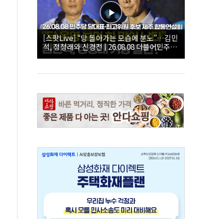
[스팟Live] “당 돌아가는 모습에 분노”…김민
석, 정청래와 신경전 | 26.08.08 더불어민주당
당대표·최고위원 후보 제주 합동연설회