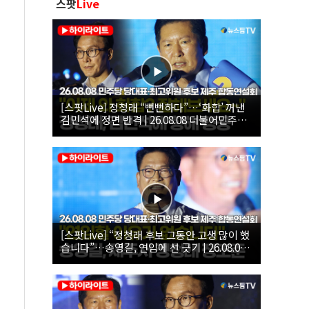
스팟
Live
[스팟Live] 정청래 “뻔뻔하다”…‘화합’ 꺼낸
김민석에 정면 반격 | 26.08.08 더불어민주당
당대표·최고위원 후보 제주 합동연설회
[스팟Live] “정청래 후보 그동안 고생 많이 했
습니다”…송영길, 연임에 선 긋기 | 26.08.08
더불어민주당 당대표·최고위원 후보 제주 합
동연설회