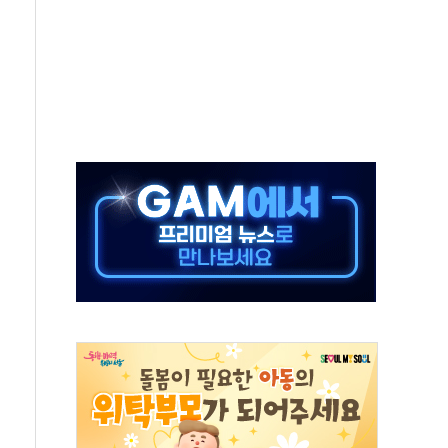
지대' 우려
타진
청래 '격차 확대'
최고치
 요구
낮아지며 상승… STOXX 600 지수는 나흘 연속 최고치