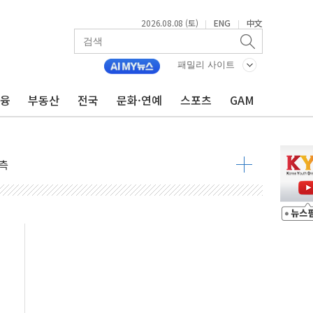
2026.08.08 (토)
ENG
中文
|
|
속 국정"
 물결
패밀리 사이트
동
금융
부동산
전국
문화·연예
스포츠
GAM
 구조
관측
 발효
8도 넘으면 중단
해소될 듯
것"