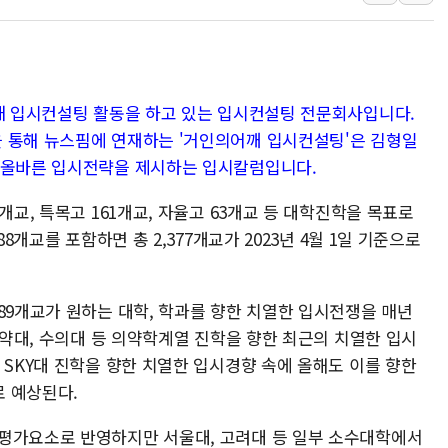
10월 보완수사권 폐지·공소청 출범…피해자들 '범죄 사각
한상협, 업계 개인정보 보안 새판 짠다…'자율규제단체' 
민주당, 오늘 제주·인천 경선 발표...김민석 '재역전' vs 정
년째 입시컨설팅 활동을 하고 있는 입시컨설팅 전문회사입니다.
뉴욕증시, 고용 쇼크에 금리 인상 우려 후퇴…S&P500 
 통해 뉴스핌에 연재하는 '거인의어깨 입시컨설팅'은 김형일
트럼프, 쿡 연준 이사 해임 재추진…"26일까지 의혹 소명"
해 올바른 입시전략을 제시하는 입시칼럼입니다.
유럽증시, 美 고용 예상 밖 부진에 연준 금리 인상 가능성 
개교, 특목고 161개교, 자율고 63개교 등 대학진학을 목표로
88개교를 포함하면 총 2,377개교가 2023년 4월 1일 기준으로
89개교가 원하는 대학, 학과를 향한 치열한 입시전쟁을 매년
, 약대, 수의대 등 의약학계열 진학을 향한 최근의 치열한 입시
 SKY대 진학을 향한 치열한 입시경향 속에 올해도 이를 향한
 예상된다.
 평가요소로 반영하지만 서울대, 고려대 등 일부 소수대학에서