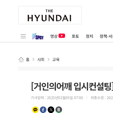
영상
포토
정치
정책·서
홈
사회
교육
[거인의어깨 입시컨설팅]
기사입력 :
2025년02월05일 07:00
최종수정 :
20