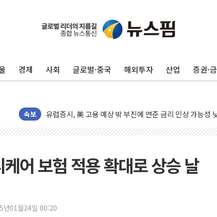
울
경제
사회
글로벌·중국
해외투자
산업
증권·
유럽증시, 美 고용 예상 밖 부진에 연준 금리 인상 가능성 
속보
미 연준 매파 기세 꺾이나…고용 감소에 9월 동결 전망 우
[종합] 이슬람 수니파 3국, '공동방위협정' 체결… 이스라
트럼프, 백신·자폐증 행정명령 검토…"이르면 다음 주"
美 항소법원, 백악관 무도회장 공사 중단 명령…트럼프 제
메디케어 보험 적용 확대로 상승 날
이란 핵심 원유 수출항 '하르그섬', 최근 1주일 이상 '올스
美 고용 쇼크에 엔화 장중 급등…시장은 "또 개입했나" 촉
[AI MY 뉴스] 뉴욕 반도체주 프리뷰...美 고용 쇼크에 반도
25년01월24일 00:20
뉴욕증시 프리뷰, 美 고용 쇼크에 금리 인상 우려 후퇴…나