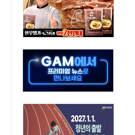
상 기대 후퇴
·태양광주↑ VS 트레이드데스크·웬디스↓
 끝까지 찾겠다"
중 완화 전환점"
적 공급 확대·속도전 총력"
 급등
않아"