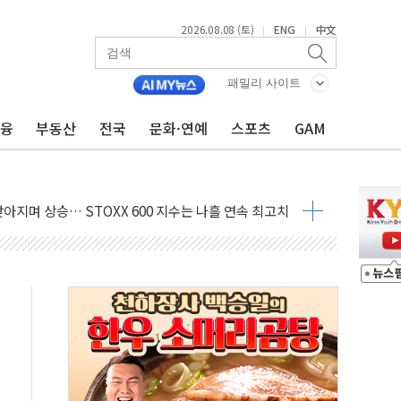
2026.08.08 (토)
ENG
中文
|
|
패밀리 사이트
금융
부동산
전국
문화·연예
스포츠
GAM
낮아지며 상승… STOXX 600 지수는 나흘 연속 최고치
세
엘·이란 위협에 맞설 자체 억지력 강화
동
톱'… 美 해상봉쇄 영향
각
체주 '활짝'
스닥 선물 1%대 상승