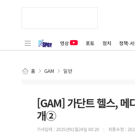
영상
포토
정치
정책·서
홈
GAM
일반
[GAM] 가단트 헬스, 
개②
기사입력 :
2025년01월24일 00:20
최종수정 :
20