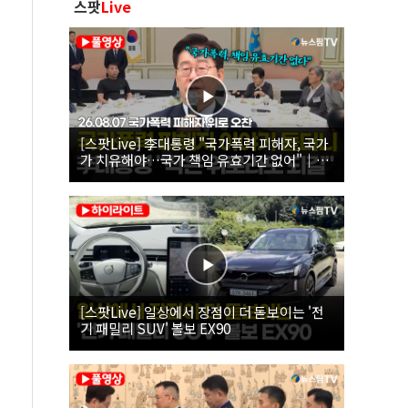
스팟
Live
[스팟Live] 李대통령 "국가폭력 피해자, 국가
가 치유해야…국가 책임 유효기간 없어"｜
26.08.07 국가폭력 피해자 위로 오찬
[스팟Live] 일상에서 장점이 더 돋보이는 '전
기 패밀리 SUV' 볼보 EX90