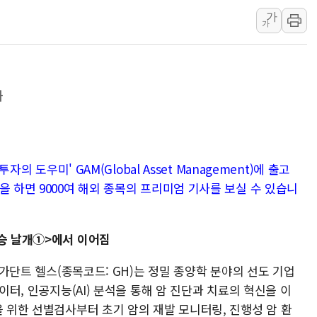
가
[종합] 美 7월 고용 2만3000명 감소 '쇼크'…9월 금리 인
가
[사진] 이슬람 수니파 3개국, 공동방위협정 체결
뉴욕증시 개장 전 특징주...아틀라시안·클라우드플레어
보훈부, 미 DPAA와 MOU… "6·25 미군 실종자 7359명
화
트럼프 "금리 내려야"…파월 때와 달리 워시엔 톤 낮춰
특정 정치인 측근 포항시 정책특보 내정설...포항시 '시끌'
李 "해남 태양광, 대한민국 다음 100년 밑거름…수도권 집
자의 도우미' GAM(Global Asset Management)에 출고
李 대통령, '6시간 마라톤 부동산 2차 회의' 주재… "전폭
을 하면 9000여 해외 종목의 프리미엄 기사를 보실 수 있습니
트럼프, 中 겨냥 폴리실리콘 관세 15% 부과…美 태양광주
[사진] 빈살만과 에르도안의 만남
이란와이어 "이란 최고지도자 위독…곧 사망해도 놀랍지 
상승 날개①>에서 이어짐
된 가단트 헬스(종목코드: GH)는 정밀 종양학 분야의 선도 기업
데이터, 인공지능(AI) 분석을 통해 암 진단과 치료의 혁신을 이
을 위한 선별검사부터 초기 암의 재발 모니터링, 진행성 암 환