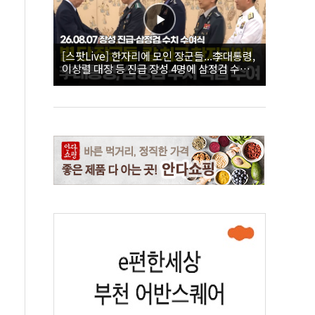
[스팟Live] 한자리에 모인 장군들...李대통령,
이상렬 대장 등 진급 장성 4명에 삼정검 수치
직접 수여｜26.08.07 장성 진급·삼정검 수치
수여식