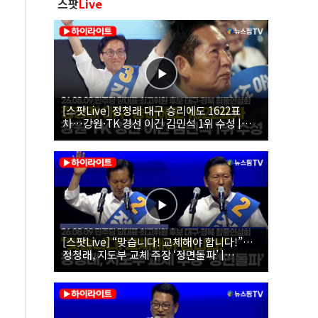
스팟
Live
[스팟Live] 정청래 대구 승리에도 1622표
차…강원·TK 경선 이긴 김민석 1위 수성 |
26.08.09 더불어민주당 당대표·최고위원 후
보 대구·경북 합동연설회
[스팟Live] “맞습니다! 교체해야 합니다!”…
정청래, 지도부 교체 주장 ‘정면돌파’ |
26.08.09 더불어민주당 당대표·최고위원 후
보 대구·경북 합동연설회