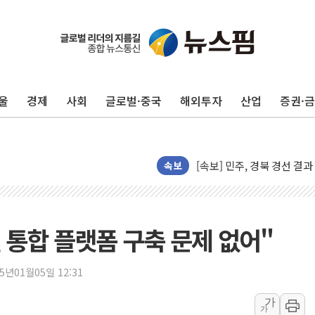
울
경제
사회
글로벌·중국
해외투자
산업
증권·
125mm 폭우 쏟아진 울진..
속보
평택 진위면 공장서 탱크 내
포항 블루밸리 국가산단에 '
상주 낙동강 선착장 하류서 50
통합 플랫폼 구축 문제 없어"
[종합] 김민석, 정청래에 누적 1
민주당 경북도당위원장에 오중
25년01월05일 12:31
인천서 말다툼 중 어머니 살
가
가
김민석, 강원·대구·경북 경선서