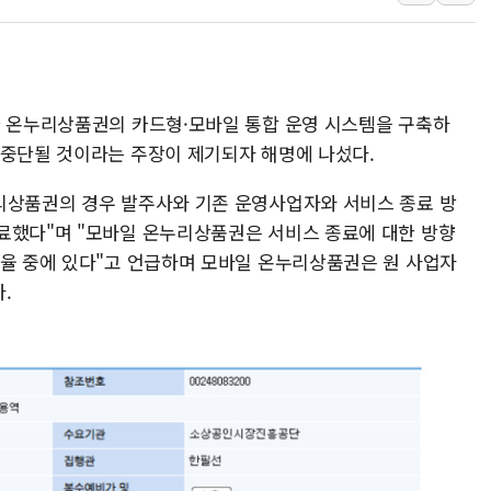
[속보] 민주, 강원·대구·경북 
[속보] 민주, 경북 경선 결과 
[속보] 민주, 대구 경선 결과 
가 온누리상품권의 카드형·모바일 통합 운영 시스템을 구축하
[속보] 민주, 강원 경선 결과 
 중단될 것이라는 주장이 제기되자 해명에 나섰다.
정재헌 CEO, SKT 장기고
최태원, 노소영에 9440억
리상품권의 경우 발주사와 기존 운영사업자와 서비스 종료 방
하나금융, 명동 소상공인에 
료했다"며 "모바일 온누리상품권은 서비스 종료에 대한 방향
인천시 광복절 현수막 '태
조율 중에 있다"고 언급하며 모바일 온누리상품권은 원 사업자
.
병무청, 보충역 전면 손질…
홈플러스發 대형마트 판매,
윤준병·이해민 의원, '정부
'호우·산사태 주의보' 울진 