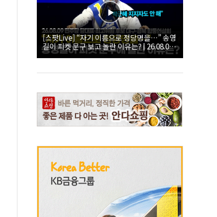
[스팟Live] “자기 이름으로 정당명을…” 송영
길이 피켓 문구 보고 놀란 이유는? | 26.08.09
더불어민주당 당대표·최고위원 후보 대구·경
북 합동연설회