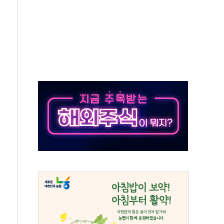
경선 결과...김민석 48.54% 정청래 44.40%
발표...김민석 47.37% 정청래 45.71% 송영길 6.92%
발표...정청래 47.82% 김민석 46.35% 송영길 5.83%
발표...김민석 50.30% 정청래 41.94% 송영길 7.76%
객 400명 맞이…"마음 잇는 시간 되길"
 지급 확정되나…재상고 앞두고 막판 셈법
'행복상자' 전달
극기 거꾸로' 논란…이틀만에 철거
 예술·체육요원 최대 33% 감축
 역대 최대폭 감소한 9.4%↓…유통업계 양극화 심화
 특사'로 콜롬비아 대통령 취임식 참석
시간당 30mm 강한 비...호우 피해 없어