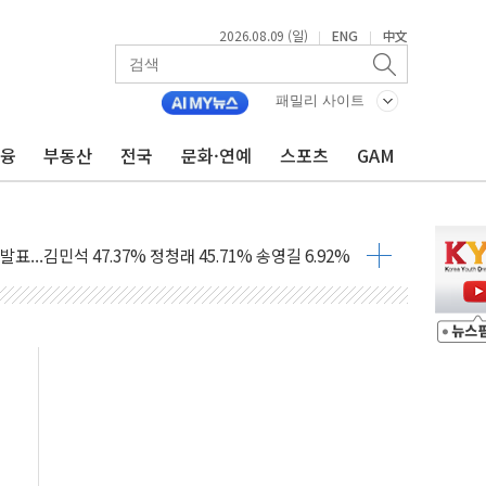
2026.08.09 (일)
ENG
中文
|
|
패밀리 사이트
금융
부동산
전국
문화·연예
스포츠
GAM
.'두천~하당'·'올미골교' 차량 통행 선제 제한
부 작업 중 근로자 1명 숨져
철강 AI융합실증센터' 들어선다
대 숨진 채 발견...경찰, 조사 중
.48%p 차 선두 유지...金 46.01% vs 鄭 44.53%
기 당선...합산득표율 68.63%
해 10대 구속…범행 후 반려견도 죽여
 정청래에 승리…金 48.54% vs 鄭 44.40%