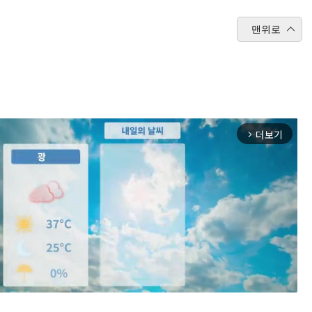
맨위로
더보기
arrow_forward_ios