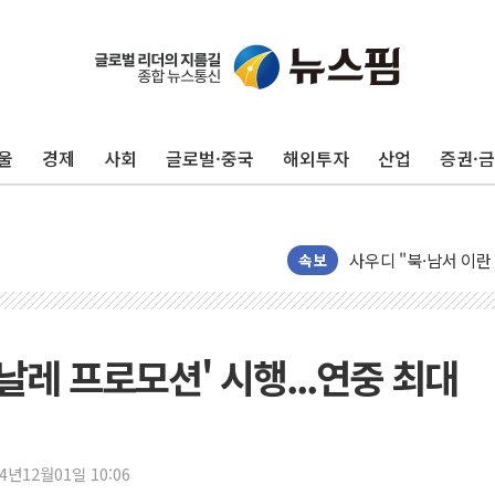
울
경제
사회
글로벌·중국
해외투자
산업
증권·
새온, '자율주행자동차
오에스피, '세계 고양
사우디 "북·남서 이란
GLN인터내셔널, 방
속보
에이치시티 "에이치엔
에스트래픽, LS 일렉
폭염에 하루 온열질환자
피날레 프로모션' 시행...연중 최대
세븐일레븐, 쿠팡이츠
[특징주] 저가 매수
이란 협상단장, 트럼프 
24년12월01일 10:06
오뚜기, '2026 오