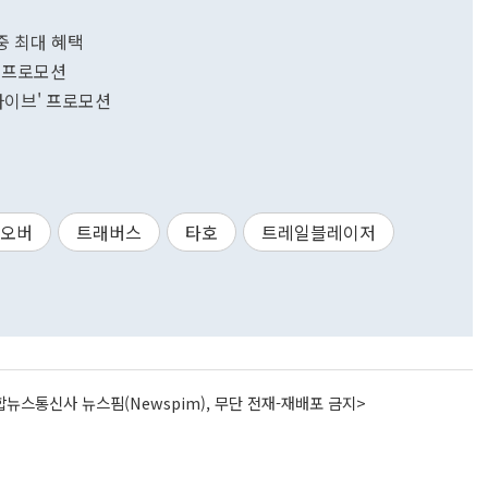
중 최대 혜택
춤 프로모션
라이브' 프로모션
스오버
트래버스
타호
트레일블레이저
뉴스통신사 뉴스핌(Newspim), 무단 전재-재배포 금지>