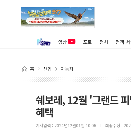
영상
포토
정치
정책·서
홈
산업
자동차
쉐보레, 12월 '그랜드 
혜택
기사입력 :
2024년12월01일 10:06
최종수정 :
20