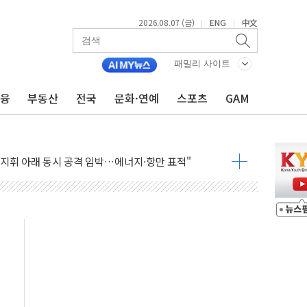
2026.08.07 (금)
ENG
中文
|
|
패밀리 사이트
금융
부동산
전국
문화·연예
스포츠
GAM
 AI 미션 챌린지' 성료
이의 날' 맞아 네이버와 대규모 프로모션
 지휘 아래 동시 공격 임박…에너지·항만 표적"
한 외국인 QR결제 서비스 확장 나선다
에이치바이오, 휴믹 흡수합병 완료"
트릭 철도신호 사업 인수 계약
 208명…누적 사망자 23명·가축 83만마리 폐사
와 손잡고 퀵커머스 확대
 유입…프리마켓 대형주 소폭 반등
'TACO' 조롱 "쇼외교...더 이상 필요 없다"
뚜기몰 대잔치' …경품·할인 혜택 풍성