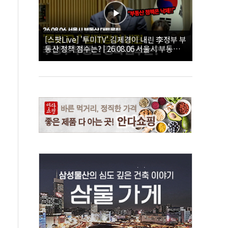
[스팟Live] '투미TV' 김제경이 내린 李정부 부
동산 정책 점수는? | 26.08.06 서울시 부동산
대토론회