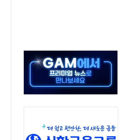
숨 고르기…매출 16% 늘고 영업이익은 제자리
, '직잭뷰티 페스타'…최대 91% 할인
천공항서 '팔도음식대전'
계층 위해 53억원 상당 통큰 기부
 제조업 '생계형 적합업종' 재지정...5년 더 보호
하에도 추가 완화 불확실성에 1.2% 하락 마감
] 李, 오늘 부동산 2차 회의 外
 된 '트래블카드'…휴가철 넘어 장기 고객 묶는다
 브랜드 모델 발탁… 부산 광안서 약국 팝업스토어 운영