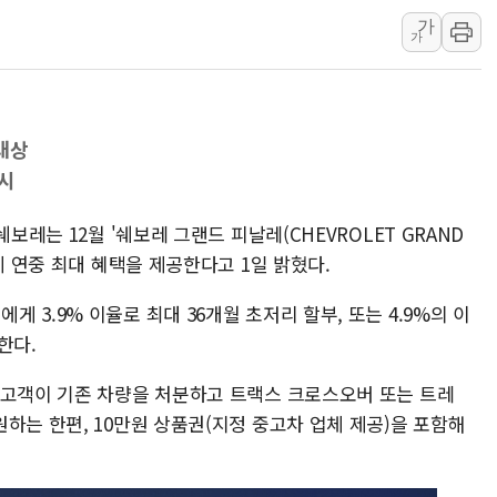
가
네이버, AI 투자로 
가
카카오스타일 지그재그
풀무원푸드앤컬처, 인
애경산업, 서울시 취약
대상
중기부, 떡국·떡볶이떡
시
[브라질증시] 금리 인
[뉴스핌 이 시각 PICK
보레는 12월 '쉐보레 그랜드 피날레(CHEVROLET GRAND
게 연중 최대 혜택을 제공한다고 1일 밝혔다.
카드사 고객 유입 창구
제나벨, 배우 공승연
3.9% 이율로 최대 36개월 초저리 할부, 또는 4.9%의 이
한다.
 고객이 기존 차량을 처분하고 트랙스 크로스오버 또는 트레
하는 한편, 10만원 상품권(지정 중고차 업체 제공)을 포함해