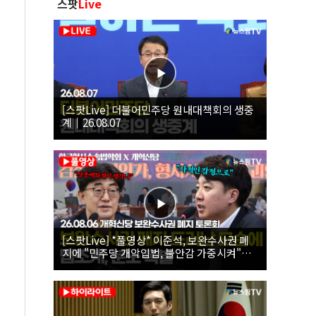
스팟
Live
[스팟Live] 더불어민주당 원내대책회의 생중
계｜26.08.07
[스팟Live] *풀영상* 이준석, 보완수사권 폐
지에 "민주당 개악입법, 불안감 가중시켜"｜
26.08.06 개혁신당 보완수사권 폐지 토론회