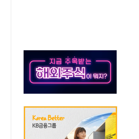
래·ETF 매수에도 고유가·금리·입법 지연 '삼중 부담'
...석유·가스주 올랐지만 빈그룹이 상쇄
총수요 104.3GW 기록
 위기 고조되는 또 다른 중동 화약고
름나기 [뉴스핌 줌인]
 실시
 온열질환자 2872명
 與 내부서 '총선·대선 직격탄' 우려