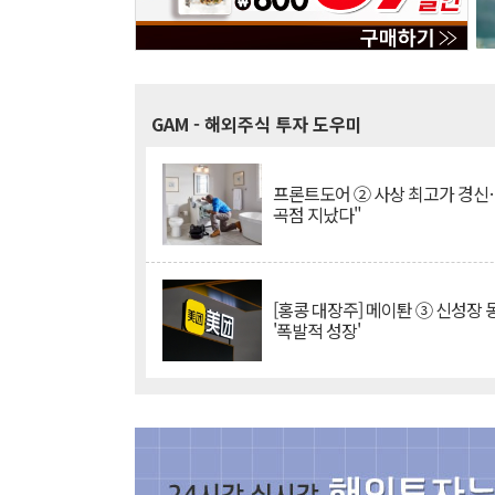
GAM
- 해외주식 투자 도우미
프론트도어 ② 사상 최고가 경신
곡점 지났다"
[홍콩 대장주] 메이퇀 ③ 신성장
'폭발적 성장'