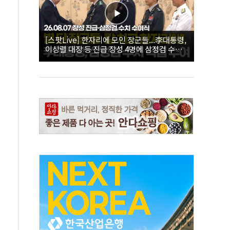
[스팟Live] 한자리에 모인 장군들...李대통령,
이상렬 대장 등 진급 장성 4명에 삼정검 수치
직접 수여｜26.08.07 장성 진급·삼정검 수치
수여식