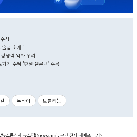
 수상
시술법 소개"
 경쟁력 악화 우려
료기기 수혜 '휴젤·셀론텍' 주목
칼
두바이
보툴리눔
뉴스통신사 뉴스핌(Newspim), 무단 전재-재배포 금지>