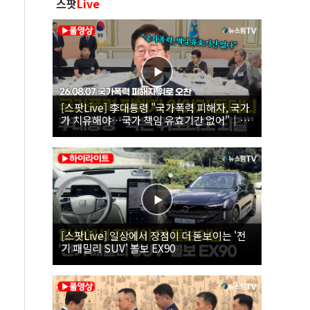
스팟
Live
[스팟Live] 李대통령 "국가폭력 피해자, 국가
가 치유해야…국가 책임 유효기간 없어"｜
26.08.07 국가폭력 피해자 위로 오찬
[스팟Live] 일상에서 장점이 더 돋보이는 '전
기 패밀리 SUV' 볼보 EX90