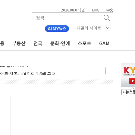
2026.08.07 (금)
ENG
中文
|
|
패밀리 사이트
금융
부동산
전국
문화·연예
스포츠
GAM
도 놀랍지 않아"
태양광 착공…여의도 1.6배 규모
...금융주 낙폭 커
정책 아냐" 해명
~9일 최대 100mm 호우
결… 수니파 국가들의 새 안보 협력 구도
비온 59㎡ 18억원대
-서울시 '정책 엇박자'
생애최초만 경쟁 치열