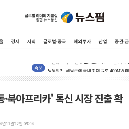
울
경제
사회
글로벌·중국
해외투자
산업
증권·
[사진] 빈살만과 에르도안의 만남
이란와이어 "이란 최고지도자 위독…곧 사망해
남동발전, 해남군에 국내 최대 규모 400MW 
속보
[인도증시] 중동 불안 속 유가 상승에 소폭 하락
황희 '폐버스 청년주택' SNS 글 역풍에 "정부
폭염 누그러지고 가뭄 숙지나...경북동해안권 8
동·북아프리카' 톡신 시장 진출 확
사우디·튀르키예·파키스탄, '공동방위협정' 체
신길동 신축도 3.3㎡당 7250만원…써밋 클라
용산공원·그린벨트로 또 충돌…반복되는 국토부
24년11월22일 09:04
[AI 부동산 투데이] 특공 전략도 '극과 극'…