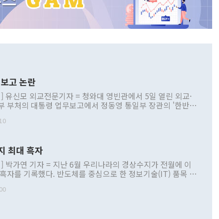
보고 논란
] 유신모 외교전문기자 = 청와대 영빈관에서 5일 열린 외교·
부 부처의 대통령 업무보고에서 정동영 통일부 장관의 '한반도
 구상'과 업무보고 발언이 논란을 빚고 있다. 이날 정 장관의
10
정부 내 조율을 거치지 않은 사안을 정책으로 추진하겠다고 공
는가 하면 사실 관계에 맞지 않은 설명도 있었다. 이재명 대통
로 신중을 기해 달라고 경고했고, 조현 외교부 장관은 '이상
지 최대 흑자
 근거한 비현실적 구상'이라는 비판을 내놨다. 그동안 정 장
책 관련 발언이 물의를 빚은 적은 여러 번 있지만 대통령과 유
] 박가연 기자 = 지난 6월 우리나라의 경상수지가 전월에 이
이 공개적으로 부정적 입장을 표명한 것은 이례적이다. 정 장
 흑자를 기록했다. 반도체를 중심으로 한 정보기술(IT) 품목 수
대북 접근법과 월권을 제어해야 한다는 목소리도 높아지고 있
간 상품수출이 처음으로 1000억달러를 넘어선 영향이다. [자
00
 따르
기자간담회를 하고 있다. [사진=통일부] 2026.07.23 ◆통일
 경상수지는 497억3000만달러 흑자로 집계됐다. 전월(386억
 넘어선 주장 정 장관은 이날 업무보고에서 '한반도 평화공존
)에 이어 두 달 연속 월간 기준 역대 최대 기록을 갈아치웠다.
 설명하면서 이재명 정부 2년차 핵심 과제로 상호 존중·평화