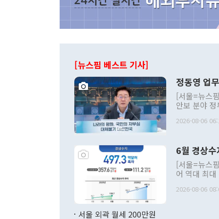
[뉴스핌 베스트 기사]
정동영 업무
[서울=뉴스핌
안보 분야 정
평화공존 발전
2026-08-06 06:
발언 중에는 
언한 것이 있
령은 공개적으
6월 경상수
주의적 희망에
관의 대북 정
[서울=뉴스핌
관 부처 장관
어 역대 최대
관의 무리한 
출 호조로 월
다. [정동영 통일부 장관이 지난달 23일 오후 서울 종로구 정부서울청사에
2026-08-06 08:
료=한국은행] 한국은행이 6일 발표한 '2026년 6월 국제수지(잠정)'에
서 취임 1주년 
면 지난 6월
부 장관 권한
1000만달러
서울 외곽 월세 200만원
발전 구상'을