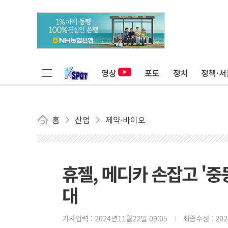
영상
포토
정치
정책·서
홈
산업
제약·바이오
휴젤, 메디카 손잡고 '중
대
기사입력 :
2024년11월22일 09:05
최종수정 :
20