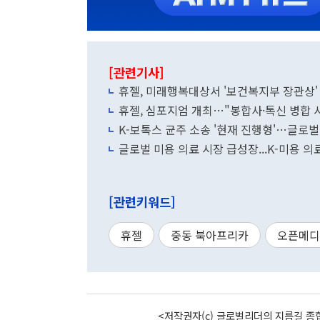
[관련기사]
휴젤, 미래행복대상서 '보건복지부 장관상'
휴젤, 심포지엄 개최…"봉합사·톡신 병합 
K-보톡스 균주 소송 '현재 진행형'…글로벌
글로벌 미용 의료 시장 급성장...K-미용 의
[관련키워드]
휴젤
중동 북아프리카
오픈메디
<저작권자(c) 글로벌리더의 지름길 종합