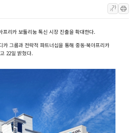
가
[코인시황] 비트코인 6만4000달러대 횡보…고
가
[베트남 증시] 유동성 부진 지속, 강보합 마감
'찜통더위'에 전력수요 역대 최고치 경신…한낮 
북아프리카 보툴리눔 톡신 시장 진출을 확대한다.
후티 반군, 예멘 정부군과 사우디 동시 공격…
42.5도 역대급 폭염…동물들도 특별식으로 여
디카 그룹과 전략적 파트너십을 통해 중동·북아프리카
경찰, 9월부터 '가족 사건' 못 맡는다…상피제
고 22일 밝혔다.
포스코홀딩스, 포스코인터·DX 지분 일부 매각
태국 학교서 중학생 총기 난사...최소 7명 사망
40.2도 찍은 서울 등 폭염중대경보 해제…누적
"文정부 악몽 재현 안돼"...李 부동산 세제안에