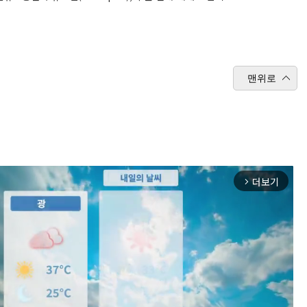
맨위로
더보기
arrow_forward_ios