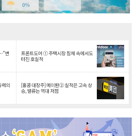
Mute
…"변
프론트도어 ① 주택시장 침체 속에서도
터진 호실적
 동력의
[홍콩 대장주] 메이퇀② 실적은 고속 상
승, 밸류는 역대 저점