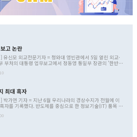
보고 논란
] 유신모 외교전문기자 = 청와대 영빈관에서 5일 열린 외교·
부 부처의 대통령 업무보고에서 정동영 통일부 장관의 '한반도
 구상'과 업무보고 발언이 논란을 빚고 있다. 이날 정 장관의
10
정부 내 조율을 거치지 않은 사안을 정책으로 추진하겠다고 공
는가 하면 사실 관계에 맞지 않은 설명도 있었다. 이재명 대통
로 신중을 기해 달라고 경고했고, 조현 외교부 장관은 '이상
지 최대 흑자
 근거한 비현실적 구상'이라는 비판을 내놨다. 그동안 정 장
책 관련 발언이 물의를 빚은 적은 여러 번 있지만 대통령과 유
] 박가연 기자 = 지난 6월 우리나라의 경상수지가 전월에 이
이 공개적으로 부정적 입장을 표명한 것은 이례적이다. 정 장
 흑자를 기록했다. 반도체를 중심으로 한 정보기술(IT) 품목 수
대북 접근법과 월권을 제어해야 한다는 목소리도 높아지고 있
간 상품수출이 처음으로 1000억달러를 넘어선 영향이다. [자
00
 따르
기자간담회를 하고 있다. [사진=통일부] 2026.07.23 ◆통일
 경상수지는 497억3000만달러 흑자로 집계됐다. 전월(386억
 넘어선 주장 정 장관은 이날 업무보고에서 '한반도 평화공존
)에 이어 두 달 연속 월간 기준 역대 최대 기록을 갈아치웠다.
 설명하면서 이재명 정부 2년차 핵심 과제로 상호 존중·평화
해 상반기 누적 경상수지 흑자는 1910억1000만달러를 기록