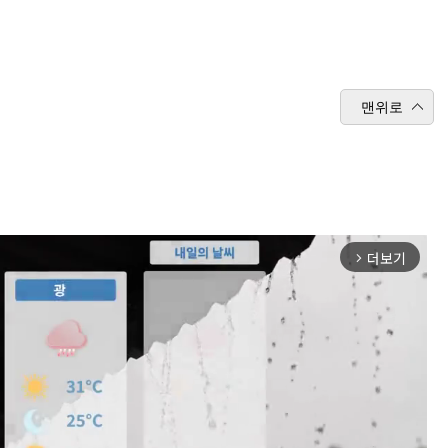
맨위로
더보기
arrow_forward_ios