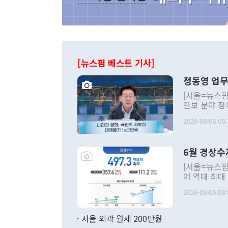
[뉴스핌 베스트 기사]
정동영 업무
[서울=뉴스핌
안보 분야 정
평화공존 발전
2026-08-06 06:
발언 중에는 
언한 것이 있
령은 공개적으
6월 경상수
주의적 희망에
관의 대북 정
[서울=뉴스핌
관 부처 장관
어 역대 최대
관의 무리한 
출 호조로 월
다. [정동영 통일부 장관이 지난달 23일 오후 서울 종로구 정부서울청사에
2026-08-06 08:
료=한국은행] 한국은행이 6일 발표한 '2026년 6월 국제수지(잠정)'에
서 취임 1주년 
면 지난 6월
부 장관 권한
1000만달러
서울 외곽 월세 200만원
발전 구상'을
이에 따라 올