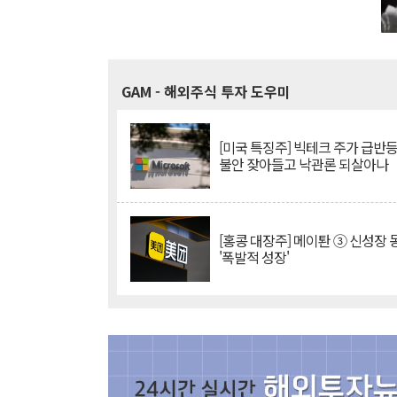
GAM
- 해외주식 투자 도우미
[미국 특징주] 빅테크 주가 급반등..
불안 잦아들고 낙관론 되살아나
[홍콩 대장주] 메이퇀 ③ 신성장
'폭발적 성장'