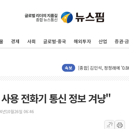
울
경제
사회
글로벌·중국
해외투자
산업
증권·
포항시 재난예산 40억 긴급 
울진·영덕 '호우특보'-포항 '
[종합] 김민석, 정청래에 '0.86
속보
인천 합동연설회 나선 송영길
김민석, 2주차 제주·인천 경선서
인사하는 김민석 당대표 후보
 사용 전화기 통신 정보 겨냥"
[속보] 민주, 제주·인천 경선 결
[속보] 민주, 인천 경선 결과 발
24년10월26일 06:46
[속보] 민주, 제주 경선 결과 발
가
가
이번주 국내 주요 금융일정(8.1