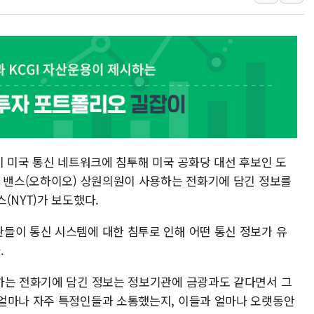
美, 이란전 출구전략 만지작
강릉·동해·삼척 시간당 최대 
폐기물 수거하다 참변…60대
서울 중랑구 주택가서 흉기 난
李대통령 "결혼 때문에 손해 
여수 오동도 인근 해상서 모
추미애, '위안부' 피해자 기림
이 미국 통신 네트워크에 침투해 미국 공화당 대선 후보인 도
인천 선재도 갯벌서 해루질 중
D 밴스(오하이오) 상원의원이 사용하는 전화기에 담긴 정보를
인천서 말다툼 중 어머니 흉기
(NYT)가 보도했다.
'화합' 꺼낸 김민석에 '뻔뻔
들이 통신 시스템에 대한 침투로 인해 어떤 통신 정보가 유
.
하는 전화기에 담긴 정보는 정보기관에 금광과도 같다면서 그
얼마나 자주 특정인들과 소통했는지, 이들과 얼마나 오랫동안