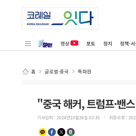
영상
포토
정치
정책·서
홈
글로벌·중국
특파원
"중국 해커, 트럼프·밴스
기사입력 :
2024년10월26일 03:35
최종수정 :
20