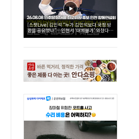
[스팟Live] 김민석 “누가 김민석보다 국정 방
향을 공유했나”…인천서 ‘대체불가’ 외쳤다 |
26.08.08 더불어민주당 당대표·최고위원 후
보 인천 합동연설회