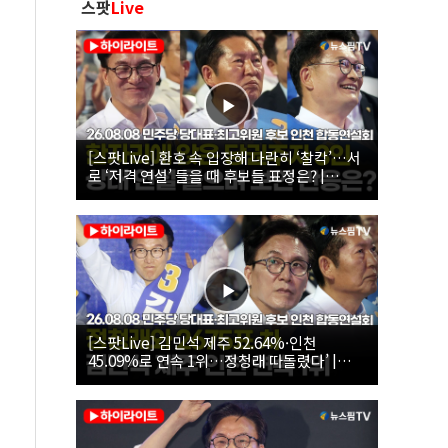
스팟
Live
[스팟Live] 환호 속 입장해 나란히 ‘찰칵’…서
로 ‘저격 연설’ 들을 때 후보들 표정은? |
26.08.08 더불어민주당 당대표·최고위원 후
보 인천 합동연설회
[스팟Live] 김민석 제주 52.64%·인천
45.09%로 연속 1위…정청래 따돌렸다’ |
26.08.08 더불어민주당 당대표·최고위원 후
보 인천 합동연설회