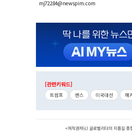
mj72284@newspim.com
[관련키워드]
트럼프
밴스
미국대선
해
<저작권자(c) 글로벌리더의 지름길 종합