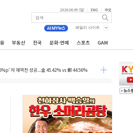
2026.08.09 (일)
ENG
中文
|
|
패밀리 사이트
금융
부동산
전국
문화·연예
스포츠
GAM
투입…고수온 양식장 복구·지원 '총력'
산사태 주의보'...경북도, 호우 피해·통제구간 없어
%p' 차 재역전 성공...金 45.42% vs 鄭 44.56%
·정청래·김민석 당대표 후보
 정청래에 승리...47.75% vs 42.08%
과 발표...김민석 47.75% 정청래 42.08%
표...김민석 45.09% 정청래 43.27% 송영길 11.63%
표...김민석 52.64% 정청래 39.89% 송영길 7.47%
0~8.14)