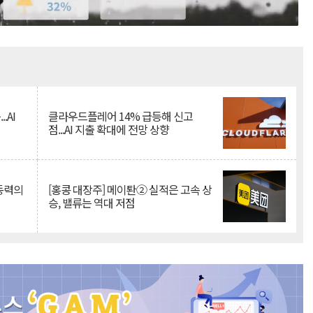
Mute
.AI
클라우드플레어 14% 급등해 신고
점...AI 지출 확대에 전망 상향
 동력의
[홍콩 대장주] 메이퇀② 실적은 고속 상
승, 밸류는 역대 저점