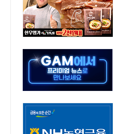
…공습 한계·탄약 부족 현실화
50㎜ 폭우…강원 동해안 강한 비 이어져
 환경미화원 수거차에 치여 사망
동…60대 남성 2명 숨져
보는 일 없게"…'결혼 페널티' 22개 과제 손본다
터보트 전복…1명 사망·1명 실종
의 날 참석..."국제적 시민 연대로 목소리 내야"
 실종 60대 나흘만에 숨진 채 발견
 살해 10대 아들 체포
' 받아친 정청래…제주 연설서 신경전 고조