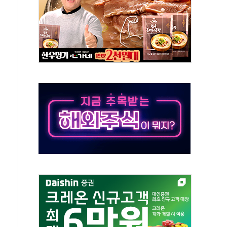
 톤 낮춰
항시 '시끌'
름…수도권 집중 완화 전환점"
 주재… "전폭적 공급 확대·속도전 총력"
…美 태양광주 급등
해도 놀랍지 않아"
태양광 착공…여의도 1.6배 규모
...금융주 낙폭 커