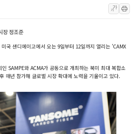
가
트럼프 "금리 내려야"…파월 때와 달리 워시엔
가
특정 정치인 측근 포항시 정책특보 내정설...포
李 "해남 태양광, 대한민국 다음 100년 밑거
시장 정조준
李 대통령, '6시간 마라톤 부동산 2차 회의'
트럼프, 中 겨냥 폴리실리콘 관세 15% 부과
 미국 샌디에이고에서 오는 9일부터 12일까지 열리는 'CAMX
[사진] 빈살만과 에르도안의 만남
이란와이어 "이란 최고지도자 위독…곧 사망
회인 SAMPE와 ACMA가 공동으로 개최하는 북미 최대 복합소
남동발전, 해남군에 국내 최대 규모 400MW 
이후 매년 참가해 글로벌 시장 확대에 노력을 기울이고 있다.
[인도증시] 중동 불안 속 유가 상승에 소폭 하락