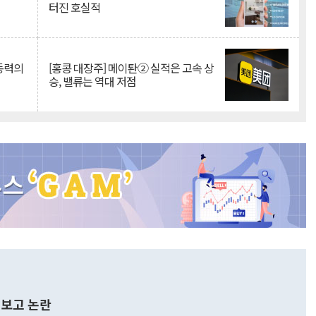
터진 호실적
 동력의
[홍콩 대장주] 메이퇀② 실적은 고속 상
승, 밸류는 역대 저점
보고 논란