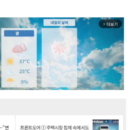
더보기
arrow_forward_ios
Mute
…"변
프론트도어 ① 주택시장 침체 속에서도