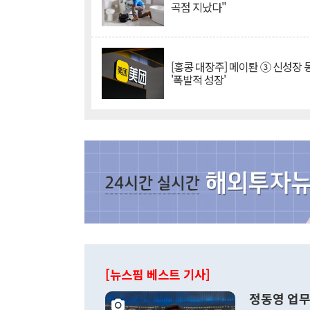
곡점 지났다"
[홍콩 대장주] 메이퇀 ③ 신성장
'폭발적 성장'
[뉴스핌 베스트 기사]
정동영 업무