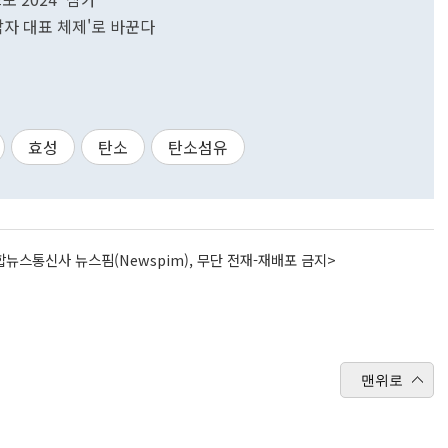
각자 대표 체제'로 바꾼다
효성
탄소
탄소섬유
뉴스통신사 뉴스핌(Newspim), 무단 전재-재배포 금지>
맨위로