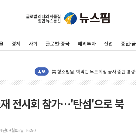
울
경제
사회
글로벌·중국
해외투자
산업
증권·
[종합] 이슬람 수니파 3국, '공동방위협정' 
트럼프, 백신·자폐증 행정명령 검토…"이르면
美 항소법원, 백악관 무도회장 공사 중단 명
이란의 핵심 원유 수출항 '하르그섬', 최근 1
속보
美 고용 쇼크에 엔화 장중 급등…시장은 "또 
[AI MY 뉴스] 뉴욕 반도체주 프리뷰...美 고
뉴욕증시 프리뷰, 美 고용 쇼크에 금리 인상 
재 전시회 참가…'탄섬'으로 북
[종합] 美 7월 고용 2만3000명 감소 '쇼크'
[사진] 이슬람 수니파 3개국, 공동방위협정 
뉴욕증시 개장 전 특징주...아틀라시안·클
24년09월05일 16:50
보훈부, 미 DPAA와 MOU… "6·25 미군 실