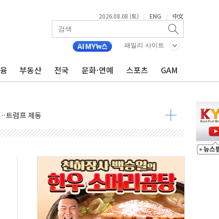
2026.08.08 (토)
ENG
中文
|
|
패밀리 사이트
금융
부동산
전국
문화·연예
스포츠
GAM
체결… 이스라엘·이란 위협에 맞설 자체 억지력 강화
 다음 주"
령…트럼프 제동
주일 이상 '올스톱'… 美 해상봉쇄 영향
개입했나" 촉각
용 쇼크에 반도체주 '활짝'
우려 후퇴…나스닥 선물 1%대 상승
…9월 금리 인상 기대 후퇴
체결
라우드플레어·태양광주↑ VS 트레이드데스크·웬디스↓
종자 7359명 끝까지 찾겠다"