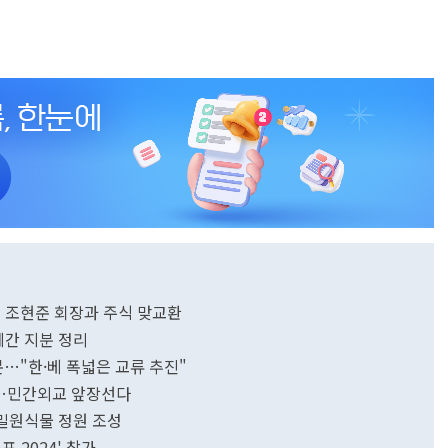
 조현준 회장과 주식 맞교환
제간 지분 정리
문…"한·베 폭넓은 교류 추진"
선임…민간외교 앞장선다
밀원식물 정원 조성
 2024' 참가