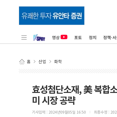
영상
포토
정치
정책·서
홈
산업
화학
효성첨단소재, 美 복합소
미 시장 공략
기사입력 :
2024년09월05일 16:50
최종수정 :
20