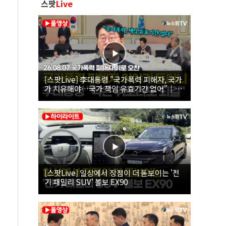
스팟
Live
[스팟Live] 李대통령 "국가폭력 피해자, 국가
가 치유해야…국가 책임 유효기간 없어"｜
26.08.07 국가폭력 피해자 위로 오찬
[스팟Live] 일상에서 장점이 더 돋보이는 '전
기 패밀리 SUV' 볼보 EX90