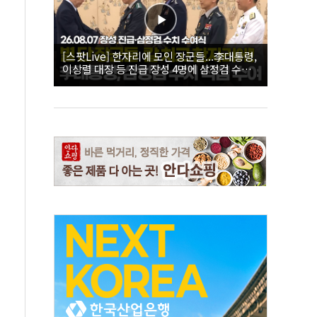
[스팟Live] 한자리에 모인 장군들...李대통령,
이상렬 대장 등 진급 장성 4명에 삼정검 수치
직접 수여｜26.08.07 장성 진급·삼정검 수치
수여식