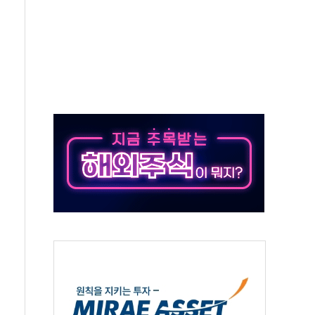
50㎜ 폭우…강원 동해안 강한 비 이어져
 환경미화원 수거차에 치여 사망
동…60대 남성 2명 숨져
보는 일 없게"…'결혼 페널티' 22개 과제 손본다
터보트 전복…1명 사망·1명 실종
의 날 참석..."국제적 시민 연대로 목소리 내야"
 실종 60대 나흘만에 숨진 채 발견
 살해 10대 아들 체포
' 받아친 정청래…제주 연설서 신경전 고조
지시…與 "적극 환영"·野 "졸속 국정"