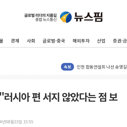
울
경제
사회
글로벌·중국
해외투자
산업
증권·
울진·영덕 '호우특보'-포항 '
[종합] 김민석, 정청래에 '0.86
인천 합동연설회 나선 송영길
속보
김민석, 2주차 제주·인천 경선서
인사하는 김민석 당대표 후보
[속보] 민주, 제주·인천 경선 결
."러시아 편 서지 않았다는 점 보
[속보] 민주, 인천 경선 결과 발
[속보] 민주, 제주 경선 결과 발
이번주 국내 주요 금융일정(8.1
24년08월23일 15:55
美, 이란전 출구전략 만지작