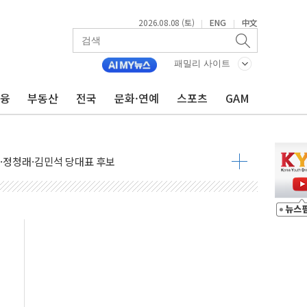
2026.08.08 (토)
ENG
中文
|
|
패밀리 사이트
금융
부동산
전국
문화·연예
스포츠
GAM
산사태 주의보'...경북도, 호우 피해·통제구간 없어
%p' 차 재역전 성공...金 45.42% vs 鄭 44.56%
·정청래·김민석 당대표 후보
 정청래에 승리...47.75% vs 42.08%
과 발표...김민석 47.75% 정청래 42.08%
표...김민석 45.09% 정청래 43.27% 송영길 11.63%
표...김민석 52.64% 정청래 39.89% 송영길 7.47%
0~8.14)
…공습 한계·탄약 부족 현실화