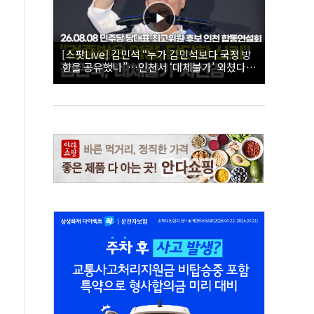
[스팟Live] 김민석 “누가 김민석보다 국정 방
향을 공유했나”…인천서 ‘대체불가’ 외쳤다 |
26.08.08 더불어민주당 당대표·최고위원 후
보 인천 합동연설회