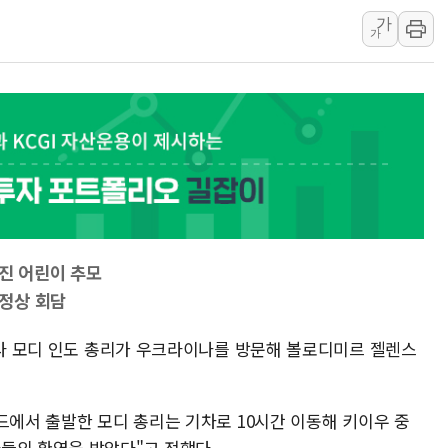
강릉·동해·삼척 시간당 최대 
가
가
폐기물 수거하다 참변…60대
서울 중랑구 주택가서 흉기 난
李대통령 "결혼 때문에 손해 
여수 오동도 인근 해상서 모
추미애, '위안부' 피해자 기림
인천 선재도 갯벌서 해루질 중
인천서 말다툼 중 어머니 흉기
'화합' 꺼낸 김민석에 '뻔뻔
숨진 어린이 추모
李대통령, ISA 개편 재검토 
정상 회담
드라 모디 인도 총리가 우크라이나를 방문해 볼로디미르 젤렌스
드에서 출발한 모디 총리는 기차로 10시간 이동해 키이우 중
들의 환영을 받았다"고 전했다.