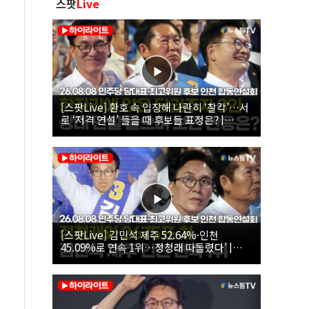
스팟
Live
[스팟Live] 환호 속 입장해 나란히 ‘찰칵’…서
로 ‘저격 연설’ 들을 때 후보들 표정은? |
26.08.08 더불어민주당 당대표·최고위원 후
보 인천 합동연설회
[스팟Live] 김민석 제주 52.64%·인천
45.09%로 연속 1위…정청래 따돌렸다’ |
26.08.08 더불어민주당 당대표·최고위원 후
보 인천 합동연설회