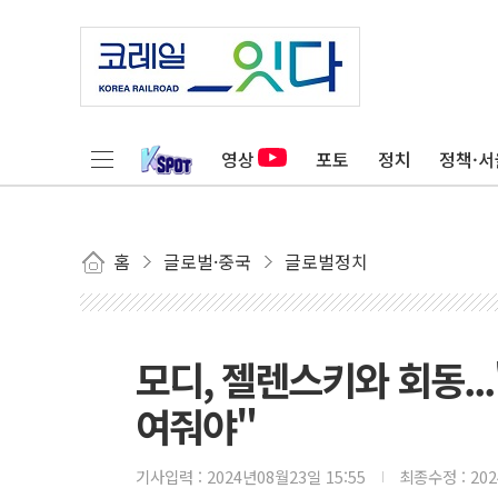
영상
포토
정치
정책·서
홈
글로벌·중국
글로벌정치
모디, 젤렌스키와 회동..
여줘야"
기사입력 :
2024년08월23일 15:55
최종수정 :
20