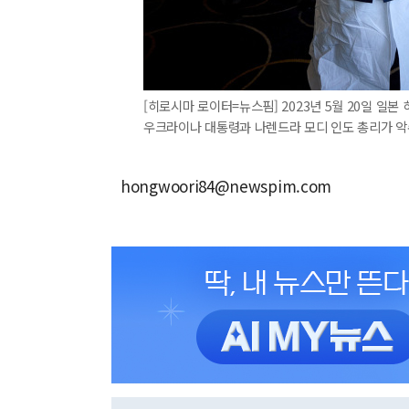
[히로시마 로이터=뉴스핌] 2023년 5월 20일 일
우크라이나 대통령과 나렌드라 모디 인도 총리가 악
hongwoori84@newspim.com