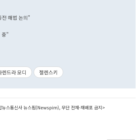
종전 해법 논의"
 중"
나렌드라 모디
젤렌스키
뉴스통신사 뉴스핌(Newspim), 무단 전재-재배포 금지>