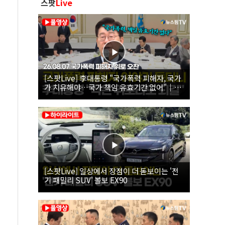
스팟
Live
[스팟Live] 李대통령 "국가폭력 피해자, 국가
가 치유해야…국가 책임 유효기간 없어"｜
26.08.07 국가폭력 피해자 위로 오찬
[스팟Live] 일상에서 장점이 더 돋보이는 '전
기 패밀리 SUV' 볼보 EX90