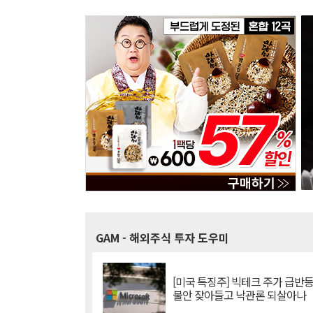
GAM
- 해외주식 투자 도우미
[미국 특징주] 빅테크 주가 급반등..
불안 잦아들고 낙관론 되살아나