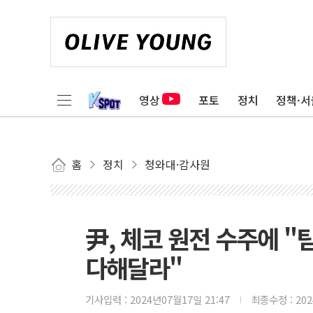
영상
포토
정치
정책·서
홈
정치
청와대·감사원
尹, 체코 원전 수주에 
다해달라"
기사입력 :
2024년07월17일 21:47
최종수정 :
20