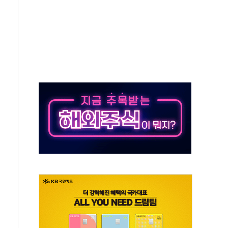
중 완화 전환점"
적 공급 확대·속도전 총력"
 급등
않아"