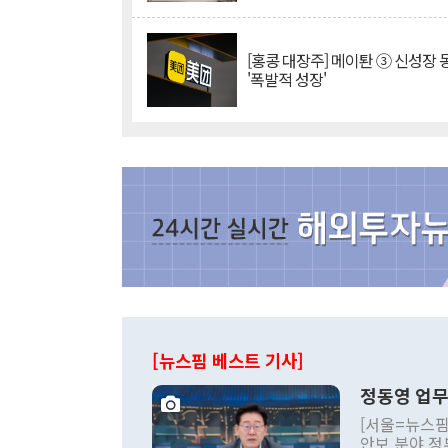
[홍콩 대장주] 메이퇀 ③ 신성장
'폭발적 성장'
[뉴스핌 베스트 기사]
정동영 업무
[서울=뉴스핌
안보 분야 정