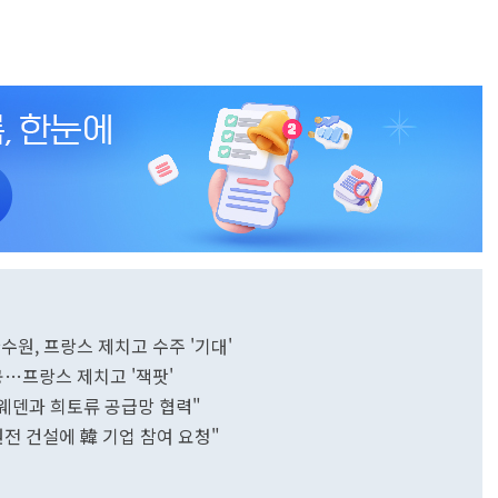
수원, 프랑스 제치고 수주 '기대'
공…프랑스 제치고 '잭팟'
.스웨덴과 희토류 공급망 협력"
원전 건설에 韓 기업 참여 요청"