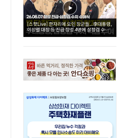
[스팟Live] 한자리에 모인 장군들...李대통령,
이상렬 대장 등 진급 장성 4명에 삼정검 수치
직접 수여｜26.08.07 장성 진급·삼정검 수치
수여식