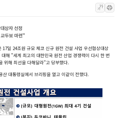
가
특정 정치인 측근 포항시 정책특보 내정설...포항시 '시끌'
가
李 "해남 태양광, 대한민국 다음 100년 밑거름…수도권 집
李 대통령, '6시간 마라톤 부동산 2차 회의' 주재… "전폭
상대상자 선정
트럼프, 中 겨냥 폴리실리콘 관세 15% 부과…美 태양광주
 교두보 마련"
[사진] 빈살만과 에르도안의 만남
이란와이어 "이란 최고지도자 위독…곧 사망해도 놀랍지 
 17일 24조원 규모 체코 신규 원전 건설 사업 우선협상대상
대해 "세계 최고의 대한민국 원전 산업 경쟁력이 다시 한 번
을 위해 최선을 다해달라"고 당부했다.
용산 대통령실에서 브리핑을 열고 이같이 전했다.