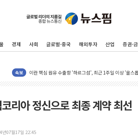
유럽증시, 美 고용 예상 밖 부진에 연준 금리 인상 가능성 
미 연준 매파 기세 꺾이나…고용 감소에 9월 동결 전망 우
[종합] 이슬람 수니파 3국, '공동방위협정' 체결… 이스라
울
경제
사회
글로벌·중국
해외투자
산업
증권·
트럼프, 백신·자폐증 행정명령 검토…"이르면 다음 주"
美 항소법원, 백악관 무도회장 공사 중단 명령…트럼프 제
이란 핵심 원유 수출항 '하르그섬', 최근 1주일 이상 '올스
美 고용 쇼크에 엔화 장중 급등…시장은 "또 개입했나" 촉
속보
[AI MY 뉴스] 뉴욕 반도체주 프리뷰...美 고용 쇼크에 반도
뉴욕증시 프리뷰, 美 고용 쇼크에 금리 인상 우려 후퇴…나
[종합] 美 7월 고용 2만3000명 감소 '쇼크'…9월 금리 인
"팀코리아 정신으로 최종 계약 최선
[사진] 이슬람 수니파 3개국, 공동방위협정 체결
뉴욕증시 개장 전 특징주...아틀라시안·클라우드플레어
보훈부, 미 DPAA와 MOU… "6·25 미군 실종자 7359명
24년07월17일 22:45
트럼프 "금리 내려야"…파월 때와 달리 워시엔 톤 낮춰