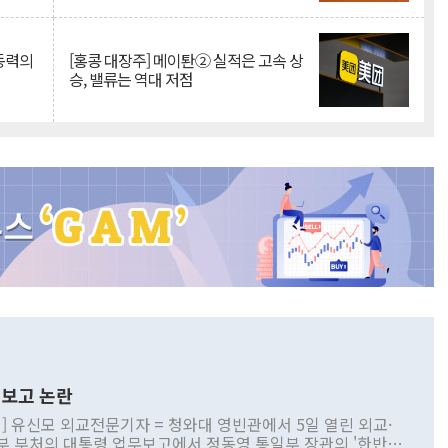
 동력의
[홍콩 대장주] 메이퇀② 실적은 고속 상
승, 밸류는 역대 저점
보고 논란
] 유신모 외교전문기자 = 청와대 영빈관에서 5일 열린 외교·
부 부처의 대통령 업무보고에서 정동영 통일부 장관의 '한반도