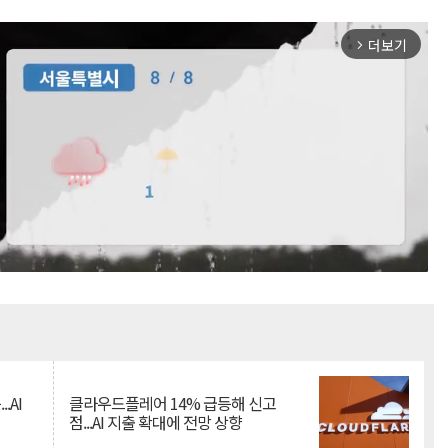
더보기
arrow_forward_ios
Mute
.AI
클라우드플레어 14% 급등해 신고
점...AI 지출 확대에 전망 상향