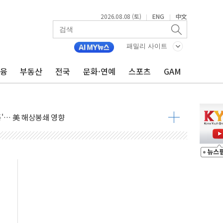
2026.08.08 (토)
ENG
中文
|
|
낮아지며 상승… STOXX 600 지수는 나흘 연속 최고치
세
패밀리 사이트
엘·이란 위협에 맞설 자체 억지력 강화
금융
부동산
전국
문화·연예
스포츠
GAM
동
톱'… 美 해상봉쇄 영향
각
체주 '활짝'
스닥 선물 1%대 상승
상 기대 후퇴
·태양광주↑ VS 트레이드데스크·웬디스↓
 끝까지 찾겠다"