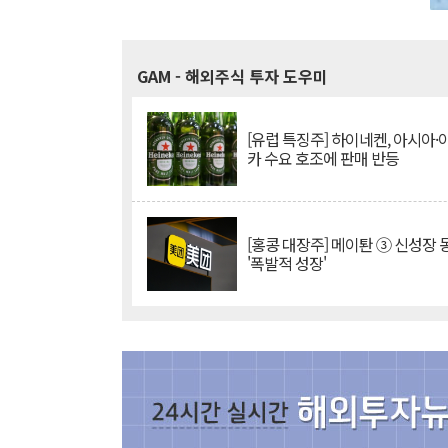
GAM
- 해외주식 투자 도우미
[유럽 특징주] 하이네켄, 아시아
카 수요 호조에 판매 반등
[홍콩 대장주] 메이퇀 ③ 신성장
'폭발적 성장'