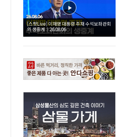
[스팟Live] 이재명 대통령 주재 수석보좌관회
의 생중계｜26.08.06