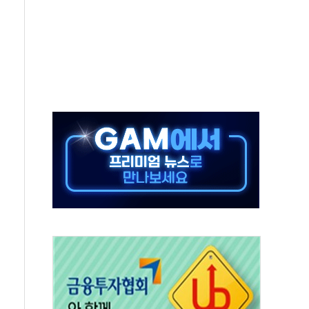
 투표' 요구...친청계 응집력 '희석' 전략 통할까
…'매출 절반' 실리콘 반등에 하반기 기대
치 프레임에 졸속 추진…'잼데믹' 안보까지 몰고 와"
재개해야 여론조사 51.9%…그것이 국민의 뜻"
규모의 AI 데이터센터 건설 추진
층 안부에 AI 활용…이주노동자 폭염 방치, 국격 훼손"