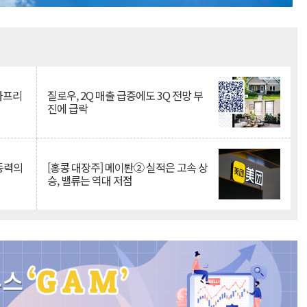
Mute
·아프리
질로우, 2Q 매출 급증에도 3Q 전망 부
진에 급락
 동력의
[홍콩 대장주] 메이퇀② 실적은 고속 상
승, 밸류는 역대 저점