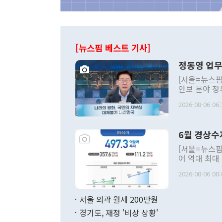
[뉴스핌 베스트 기사]
정동영 업무
[서울=뉴스핌
안보 분야 정
평화공존 발전
2026-08-06 06:
발언 중에는 
언한 것이 있
령은 공개적으
6월 경상수
주의적 희망에
관의 대북 정
[서울=뉴스핌
관 부처 장관
어 역대 최대
관의 무리한 
출 호조로 월
다. [정동영 통일부 장관이 지난달 23일 오후 서울 종로구 정부서울청사에
2026-08-06 08:
료=한국은행] 한국은행이 6일 발표한 '2026년 6월 국제수지(잠정)'에
서 취임 1주년 
면 지난 6월
부 장관 권한
1000만달러
서울 외곽 월세 200만원
발전 구상'을
이에 따라 올
적 갈등 해결
경기도, 재정 '비상 상황'
했다. 경상수
결과 혐오의 