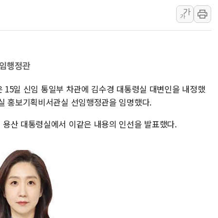
가
초박빙 경선에 친명계 '추가
가
KCC, 실적은 주춤했지만
정점식 "사관학교 통합 정
장동혁 "李대통령 재판 
선임행정관
日, 아키타에 일본 최대 
[종합] 李대통령 "취약계
은 15일 신임 통일부 차관에 김수경 대통령실 대변인을 내정했
령실 홍보기획비서관실 선임행정관을 임명했다.
 용산 대통령실에서 이같은 내용의 인선을 발표했다.