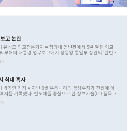
보고 논란
] 유신모 외교전문기자 = 청와대 영빈관에서 5일 열린 외교·
부 부처의 대통령 업무보고에서 정동영 통일부 장관의 '한반도
 구상'과 업무보고 발언이 논란을 빚고 있다. 이날 정 장관의
10
정부 내 조율을 거치지 않은 사안을 정책으로 추진하겠다고 공
는가 하면 사실 관계에 맞지 않은 설명도 있었다. 이재명 대통
로 신중을 기해 달라고 경고했고, 조현 외교부 장관은 '이상
지 최대 흑자
 근거한 비현실적 구상'이라는 비판을 내놨다. 그동안 정 장
책 관련 발언이 물의를 빚은 적은 여러 번 있지만 대통령과 유
] 박가연 기자 = 지난 6월 우리나라의 경상수지가 전월에 이
이 공개적으로 부정적 입장을 표명한 것은 이례적이다. 정 장
 흑자를 기록했다. 반도체를 중심으로 한 정보기술(IT) 품목 수
대북 접근법과 월권을 제어해야 한다는 목소리도 높아지고 있
간 상품수출이 처음으로 1000억달러를 넘어선 영향이다. [자
00
 따르
기자간담회를 하고 있다. [사진=통일부] 2026.07.23 ◆통일
 경상수지는 497억3000만달러 흑자로 집계됐다. 전월(386억
 넘어선 주장 정 장관은 이날 업무보고에서 '한반도 평화공존
)에 이어 두 달 연속 월간 기준 역대 최대 기록을 갈아치웠다.
 설명하면서 이재명 정부 2년차 핵심 과제로 상호 존중·평화
해 상반기 누적 경상수지 흑자는 1910억1000만달러를 기록
·핵 없는 한반도 등 3대 기본 방향을 제시했다. 정 장관은 "대
지 흑자를 견인한 것은 상품수지다. 6월 상품수지는 478억
언어는 멈춰야 한다"면서 주적 용어 대체를 주장했다. 지난 25