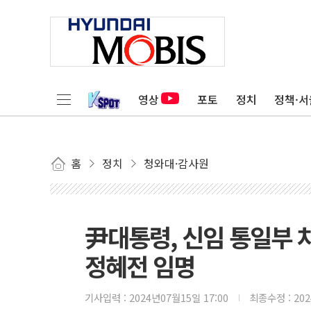
영상
포토
정치
정책·서
홈
정치
청와대·감사원
尹대통령, 신임 통일부 
정혜전 임명
기사입력 :
2024년07월15일 17:00
최종수정 :
20