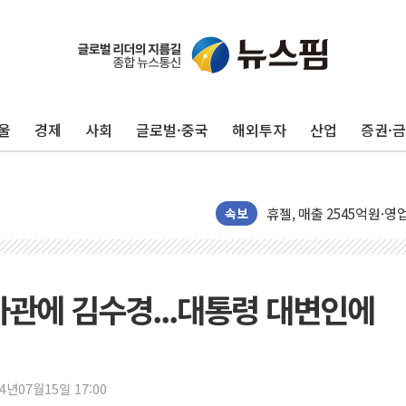
[단독] "입주민 갑질 아
유인우주선 달 착륙지 선정
뉴인텍, 하반기 '전력용 
울
경제
사회
글로벌·중국
해외투자
산업
증권·
듀오백 정관영 대표, 자사
BGF리테일, 2분기 영업익
휴젤, 매출 2545억원·
포스코, 희귀가스 사업 
속보
진원생명과학, '코로나19 
경북도·대구시 '2차 공공기
서울 아파트값 0.26%
차관에 김수경...대통령 대변인에
효성중공업, 덴마크에 초고
딥시크, AI 서비스 가격 
CJ프레시웨이, 2분기 영
24년07월15일 17:00
구리시 입주업종 확대…'