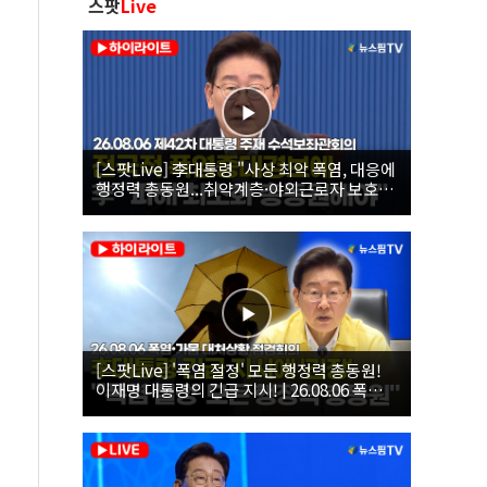
스팟
Live
[스팟Live] 李대통령 "사상 최악 폭염, 대응에
행정력 총동원...취약계층·야외근로자 보호에
힘써야"｜26.08.06 제42차 대통령 주재 수석
보좌관회의
[스팟Live] '폭염 절정' 모든 행정력 총동원!
이재명 대통령의 긴급 지시! | 26.08.06 폭염•
가뭄 대처상황 점검회의