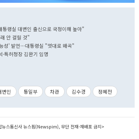
."대통령실 대변인 출신으로 국정이해 높아"
래 안 걸릴 것"
가능성' 발언…대통령실 "멋대로 왜곡"
석·특허청장 김완기 임명
대변인
통일부
차관
김수경
정혜전
뉴스통신사 뉴스핌(Newspim), 무단 전재-재배포 금지>