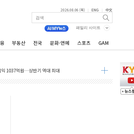
2026.08.06 (목)
ENG
中文
|
|
니다"…원주 A아파트 '입주민 3인방' 정면 반박
 밑그림, 중국 全月 1대 5백만 지질도 완성
패밀리 사이트
커패시터' 사업 확대
금융
부동산
전국
문화·연예
스포츠
GAM
주 추가 매입
 849억원…전년 比 22.3%↑
영업익 1037억원…상반기 역대 최대
항공우주·방산으로 넓힌다
DNA 백신 플랫폼' 美 특허 확보
관 이전' 대응 '맞손'
↑…상승폭 커졌지만 고가주택 밀집된 강남·서초 둔화
압변압기 첫 공급...국가 전력망에 첫 입성
대대적 인상 계획...업계 파장 예고
업익 14.2% 감소…"온라인 사업으로 성장"
현대 테라타워 구리갈매' 공급