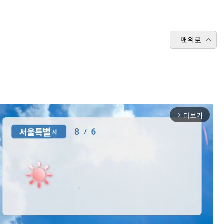
맨위로
더보기
arrow_forward_ios