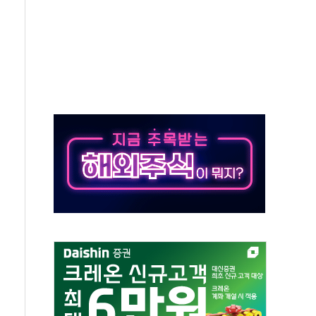
…공습 한계·탄약 부족 현실화
50㎜ 폭우…강원 동해안 강한 비 이어져
 환경미화원 수거차에 치여 사망
동…60대 남성 2명 숨져
보는 일 없게"…'결혼 페널티' 22개 과제 손본다
터보트 전복…1명 사망·1명 실종
의 날 참석..."국제적 시민 연대로 목소리 내야"
 실종 60대 나흘만에 숨진 채 발견
 살해 10대 아들 체포
' 받아친 정청래…제주 연설서 신경전 고조