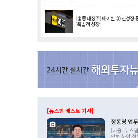
[홍콩 대장주] 메이퇀 ③ 신성장
'폭발적 성장'
[뉴스핌 베스트 기사]
정동영 업무
[서울=뉴스핌
안보 분야 정