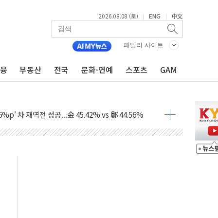
2026.08.08 (토)
ENG
中文
|
|
패밀리 사이트
금융
부동산
전국
문화·연예
스포츠
GAM
투입…고수온 양식장 복구·지원 '총력'
산사태 주의보'...경북도, 호우 피해·통제구간 없어
%p' 차 재역전 성공...金 45.42% vs 鄭 44.56%
·정청래·김민석 당대표 후보
 정청래에 승리...47.75% vs 42.08%
과 발표...김민석 47.75% 정청래 42.08%
표...김민석 45.09% 정청래 43.27% 송영길 11.63%
표...김민석 52.64% 정청래 39.89% 송영길 7.47%
0~8.14)