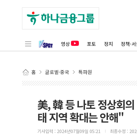
영상
포토
정치
정책·서
홈
글로벌·중국
특파원
美, 韓 등 나토 정상회의
태 지역 확대는 안해"
기사입력 :
2024년07월09일 05:21
최종수정 :
20