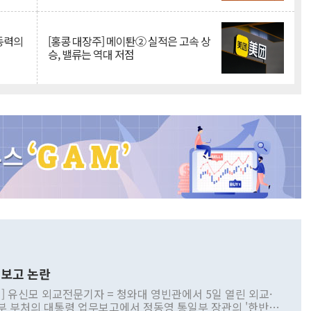
 동력의
[홍콩 대장주] 메이퇀② 실적은 고속 상
승, 밸류는 역대 저점
보고 논란
] 유신모 외교전문기자 = 청와대 영빈관에서 5일 열린 외교·
부 부처의 대통령 업무보고에서 정동영 통일부 장관의 '한반도