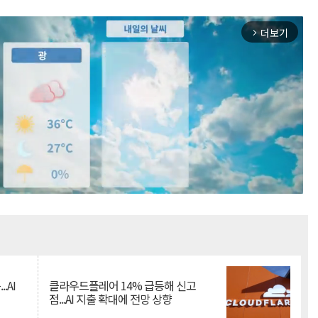
더보기
arrow_forward_ios
Mute
.AI
클라우드플레어 14% 급등해 신고
점...AI 지출 확대에 전망 상향