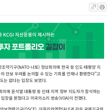
美, 이란전 출구전략 만지작
가
강릉·동해·삼척 시간당 최대 
가
폐기물 수거하다 참변…60대
서울 중랑구 주택가서 흉기 난
李대통령 "결혼 때문에 손해 
여수 오동도 인근 해상서 모
추미애, '위안부' 피해자 기림
인천 선재도 갯벌서 해루질 중
인천서 말다툼 중 어머니 흉기
조약기구(NATO·나토) 정상회의에 한국 등 인도·태평양 지
'화합' 꺼낸 김민석에 '뻔뻔
동의 안보 우려를 논의할 수 있는 기회를 언제나 환영한다"고
의도는 없다는 입장도 보였다.
상회의에 윤석열 대통령 등 인태 지역 정부 지도자가 참석하는
 입장을 밝혔다고 미국의소리 방송(VOA)이 전했다.
럽안보협력기구(OSCE), 아프리카연합(AU)과 같은 국제기구와