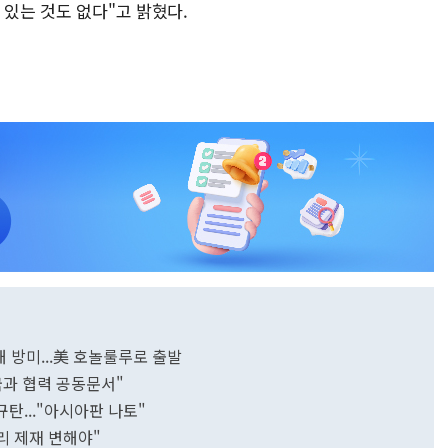
 있는 것도 없다"고 밝혔다.
 방미...美 호놀룰루로 출발
국과 협력 공동문서"
규탄..."아시아판 나토"
보리 제재 변해야"