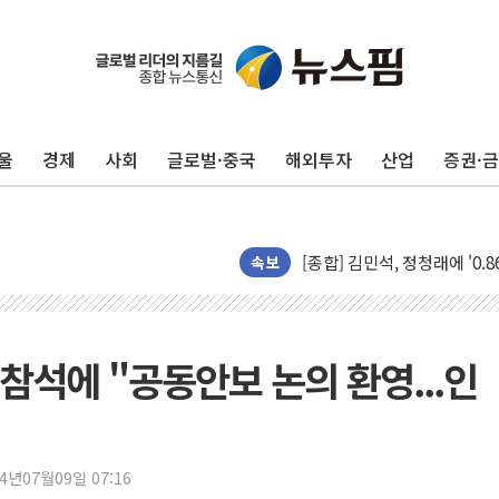
울
경제
사회
글로벌·중국
해외투자
산업
증권·
포항시 재난예산 40억 긴급 
울진·영덕 '호우특보'-포항 '
[종합] 김민석, 정청래에 '0.86
속보
인천 합동연설회 나선 송영길
김민석, 2주차 제주·인천 경선서
인사하는 김민석 당대표 후보
 참석에 "공동안보 논의 환영...인
[속보] 민주, 제주·인천 경선 결
[속보] 민주, 인천 경선 결과 발
[속보] 민주, 제주 경선 결과 발
이번주 국내 주요 금융일정(8.1
24년07월09일 07:16