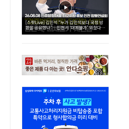
[스팟Live] 김민석 “누가 김민석보다 국정 방
향을 공유했나”…인천서 ‘대체불가’ 외쳤다 |
26.08.08 더불어민주당 당대표·최고위원 후
보 인천 합동연설회