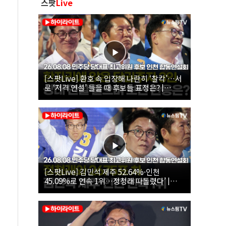
스팟
Live
[스팟Live] 환호 속 입장해 나란히 ‘찰칵’…서
로 ‘저격 연설’ 들을 때 후보들 표정은? |
26.08.08 더불어민주당 당대표·최고위원 후
보 인천 합동연설회
[스팟Live] 김민석 제주 52.64%·인천
45.09%로 연속 1위…정청래 따돌렸다’ |
26.08.08 더불어민주당 당대표·최고위원 후
보 인천 합동연설회