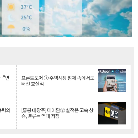
Mute
…"변
프론트도어 ① 주택시장 침체 속에서도
터진 호실적
 동력의
[홍콩 대장주] 메이퇀② 실적은 고속 상
승, 밸류는 역대 저점