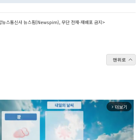
뉴스통신사 뉴스핌(Newspim), 무단 전재-재배포 금지>
맨위로
더보기
arrow_forward_ios