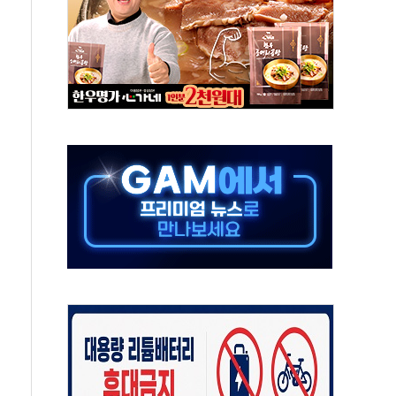
해도 놀랍지 않아"
태양광 착공…여의도 1.6배 규모
...금융주 낙폭 커
부정책 아냐" 해명
~9일 최대 100mm 호우
체결… 수니파 국가들의 새 안보 협력 구도
비온 59㎡ 18억원대
-서울시 '정책 엇박자'
…생애최초만 경쟁 치열