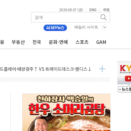
2026.08.07 (금)
ENG
中文
|
|
패밀리 사이트
우려 후퇴…나스닥 선물 1%대 상승
금융
부동산
전국
문화·연예
스포츠
GAM
…9월 금리 인상 기대 후퇴
체결
라우드플레어·태양광주↑ VS 트레이드데스크·웬디스↓
종자 7359명 끝까지 찾겠다"
 톤 낮춰
항시 '시끌'
름…수도권 집중 완화 전환점"
 주재… "전폭적 공급 확대·속도전 총력"
…美 태양광주 급등