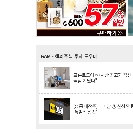
GAM
- 해외주식 투자 도우미
프론트도어 ② 사상 최고가 경신
곡점 지났다"
[홍콩 대장주] 메이퇀 ③ 신성장
'폭발적 성장'