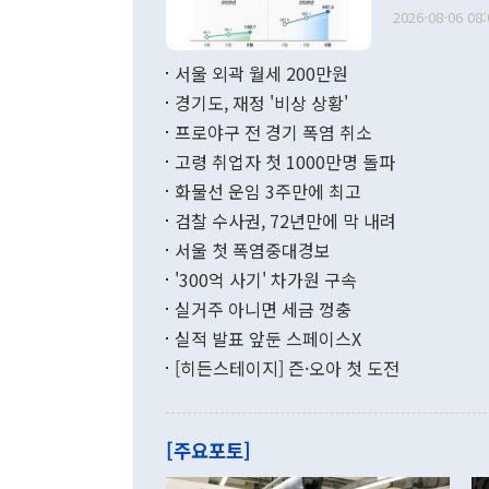
출 호조로 월
다. [정동영 통일부 장관이 지난달 23일 오후 서울 종로구 정부서울청사에
2026-08-06 08:
료=한국은행] 한국은행이 6일 발표한 '2026년 6월 국제수지(잠정)'에
서 취임 1주년 
면 지난 6월
부 장관 권한
1000만달러
서울 외곽 월세 200만원
발전 구상'을
이에 따라 올
적 갈등 해결
경기도, 재정 '비상 상황'
했다. 경상수
결과 혐오의 
9000만달러
프로야구 전 경기 폭염 취소
년간의 CVI
지 기준 상품
고령 취업자 첫 1000만명 돌파
무너졌다고도 
며 월간 기준
현실을 바꾸는
달러로 38.
화물선 운임 3주만에 최고
를 평화 체제
196.9% 급
검찰 수사권, 72년만에 막 내려
함께 4자 대
수출은 160
지만 이 대통
서울 첫 폭염중대경보
(18.6%) 
화공존 정책이
했다. 통관 기
'300억 사기' 차가원 구속
다"고 지적했
(16.4%)
투리가 잡혀 
실거주 아니면 세금 껑충
월(-10억9
쁜 상황이 초
증가와 유류할
실적 발표 앞둔 스페이스X
9·19 군사
기록했지만 
[히든스테이지] 즌·오아 첫 도전
"우리의 선의
로 전환됐다.
으로 약간의 의문
를 기록해 전
관은 업무보고
는 배당수입
주의에 근거한
줄면서 25억
[주요포토]
라며 "여러분
억1000만달
이 9월 러시
였던 올해 3