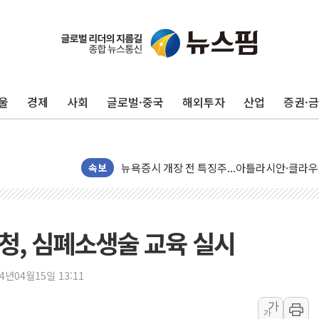
뉴욕증시 프리뷰, 美 고용 쇼크에 금리 인상 
울
경제
사회
글로벌·중국
해외투자
산업
증권·
[종합] 美 7월 고용 2만3000명 감소 '쇼크'
[사진] 이슬람 수니파 3개국, 공동방위협정 
뉴욕증시 개장 전 특징주...아틀라시안·클
속보
보훈부, 미 DPAA와 MOU… "6·25 미군 실
트럼프 "금리 내려야"…파월 때와 달리 워시엔
특정 정치인 측근 포항시 정책특보 내정설...포
제청, 심폐소생술 교육 실시
李 "해남 태양광, 대한민국 다음 100년 밑거
李 대통령, '6시간 마라톤 부동산 2차 회의'
24년04월15일 13:11
트럼프, 中 겨냥 폴리실리콘 관세 15% 부과
[사진] 빈살만과 에르도안의 만남
가
가