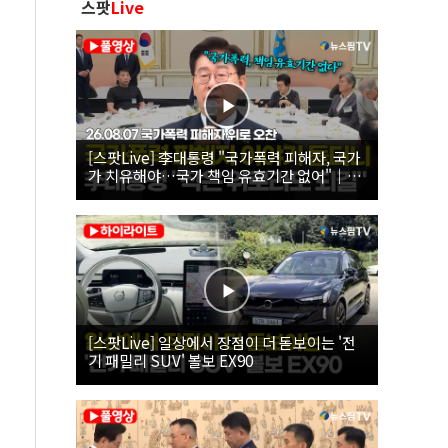
스팟
Live
[스팟Live] 李대통령 "국가폭력 피해자, 국가
가 치유해야…국가 책임 유효기간 없어"｜
26.08.07 국가폭력 피해자 위로 오찬
[스팟Live] 일상에서 장점이 더 돋보이는 '전
기 패밀리 SUV' 볼보 EX90