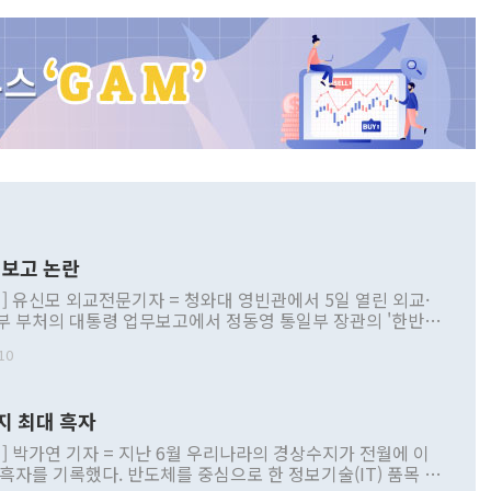
보고 논란
] 유신모 외교전문기자 = 청와대 영빈관에서 5일 열린 외교·
부 부처의 대통령 업무보고에서 정동영 통일부 장관의 '한반도
 구상'과 업무보고 발언이 논란을 빚고 있다. 이날 정 장관의
10
정부 내 조율을 거치지 않은 사안을 정책으로 추진하겠다고 공
는가 하면 사실 관계에 맞지 않은 설명도 있었다. 이재명 대통
로 신중을 기해 달라고 경고했고, 조현 외교부 장관은 '이상
지 최대 흑자
 근거한 비현실적 구상'이라는 비판을 내놨다. 그동안 정 장
책 관련 발언이 물의를 빚은 적은 여러 번 있지만 대통령과 유
] 박가연 기자 = 지난 6월 우리나라의 경상수지가 전월에 이
이 공개적으로 부정적 입장을 표명한 것은 이례적이다. 정 장
 흑자를 기록했다. 반도체를 중심으로 한 정보기술(IT) 품목 수
대북 접근법과 월권을 제어해야 한다는 목소리도 높아지고 있