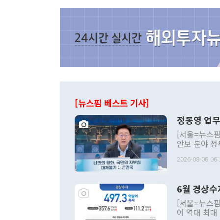
[뉴스핌 베스트 기사]
정동영 업무
[서울=뉴스핌
안보 분야 정
평화공존 발전
2026-08-06 06:
발언 중에는 
언한 것이 있
령은 공개적으
6월 경상수
주의적 희망에
관의 대북 정
[서울=뉴스핌
관 부처 장관
어 역대 최대
관의 무리한 