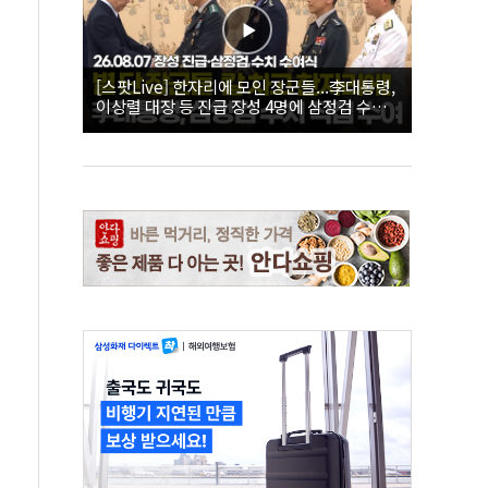
[스팟Live] 한자리에 모인 장군들...李대통령,
이상렬 대장 등 진급 장성 4명에 삼정검 수치
직접 수여｜26.08.07 장성 진급·삼정검 수치
수여식