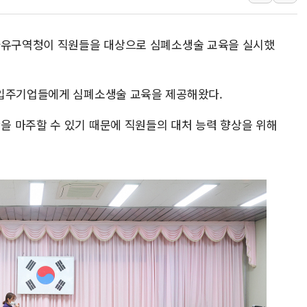
이란와이어 "이란 최고지도자 위독…곧 사망
남동발전, 해남군에 국내 최대 규모 400MW 
제자유구역청이 직원들을 대상으로 심폐소생술 교육을 실시했
[인도증시] 중동 불안 속 유가 상승에 소폭 하락
황희 '폐버스 청년주택' SNS 글 역풍에 "정
폭염 누그러지고 가뭄 숙지나...경북동해안권 8
 입주기업들에게 심폐소생술 교육을 제공해왔다.
사우디·튀르키예·파키스탄, '공동방위협정' 
 마주할 수 있기 때문에 직원들의 대처 능력 향상을 위해
신길동 신축도 3.3㎡당 7250만원…써밋 클라
용산공원·그린벨트로 또 충돌…반복되는 국토부
[AI 부동산 투데이] 특공 전략도 '극과 극'