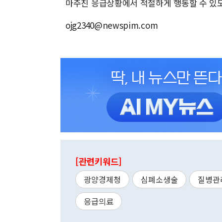
마주친 응급상황에서 적절하게 행동할 수 있도
ojg2340@newspim.com
[관련키워드]
광양경제청
심폐소생술
질병관
응급의료