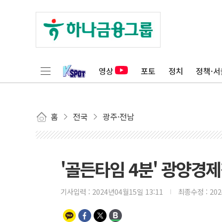
영상
포토
정치
정책·서
홈
전국
광주·전남
'골든타임 4분' 광양경
기사입력 :
2024년04월15일 13:11
최종수정 :
20