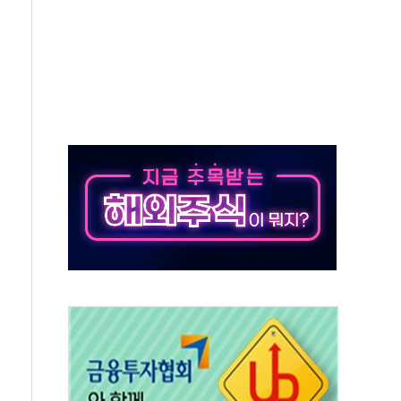
종자 7359명 끝까지 찾겠다"
 톤 낮춰
항시 '시끌'
름…수도권 집중 완화 전환점"
 주재… "전폭적 공급 확대·속도전 총력"
…美 태양광주 급등
해도 놀랍지 않아"
태양광 착공…여의도 1.6배 규모