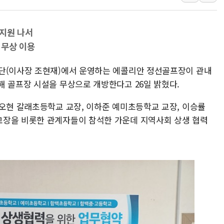
보훈부, 미 DPAA와 MOU… "6·25 미군 실
트럼프 "금리 내려야"…파월 때와 달리 워시엔
 지원 나서
특정 정치인 측근 포항시 정책특보 내정설...포
 무상 이용
李 "해남 태양광, 대한민국 다음 100년 밑거
공단(이사장 조현재)에서 운영하는 에콜리안 정선골프장이 관내
李 대통령, '6시간 마라톤 부동산 2차 회의'
해 골프장 시설을 무상으로 개방한다고 26일 밝혔다.
트럼프, 中 겨냥 폴리실리콘 관세 15% 부과
[사진] 빈살만과 에르도안의 만남
손오현 갈래초등학교 교장, 이하준 예미초등학교 교장, 이승률
이란와이어 "이란 최고지도자 위독…곧 사망
교장을 비롯한 관계자들이 참석한 가운데 지역사회 상생 협력
남동발전, 해남군에 국내 최대 규모 400MW 