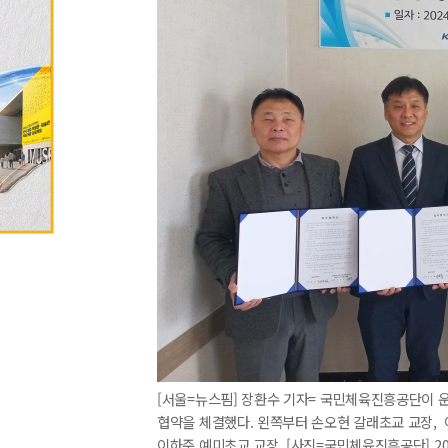
[서울=뉴스핌] 장환수 기자= 국민체육진흥공단이 
협약을 체결했다. 왼쪽부터 손오현 갈래초교 교장, 
이하준 예미초교 교장. [사진=국민체육진흥공단] 2024.