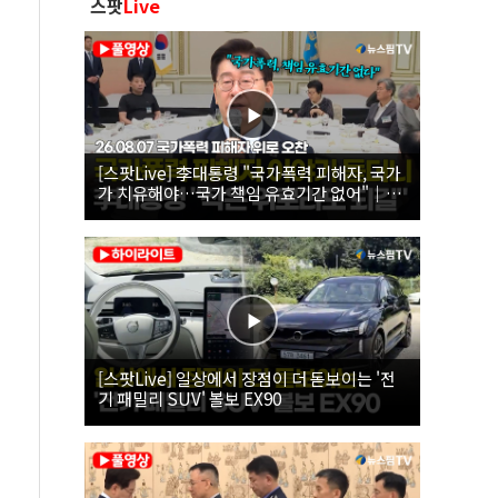
스팟
Live
[스팟Live] 李대통령 "국가폭력 피해자, 국가
가 치유해야…국가 책임 유효기간 없어"｜
26.08.07 국가폭력 피해자 위로 오찬
[스팟Live] 일상에서 장점이 더 돋보이는 '전
기 패밀리 SUV' 볼보 EX90