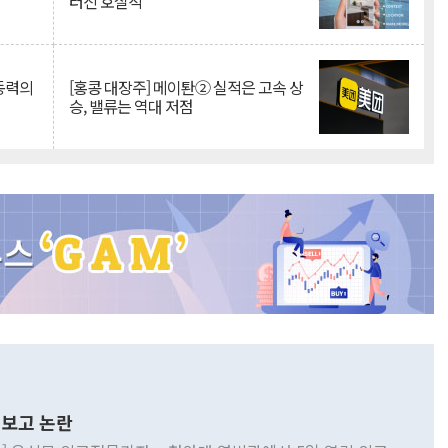
터진 호실적
 동력의
[홍콩 대장주] 메이퇀② 실적은 고속 상
승, 밸류는 역대 저점
보고 논란