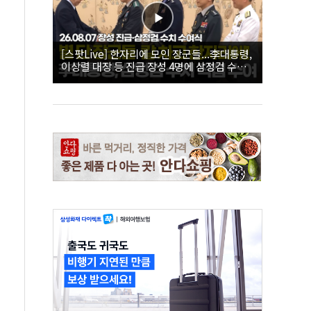
[스팟Live] 한자리에 모인 장군들...李대통령,
이상렬 대장 등 진급 장성 4명에 삼정검 수치
직접 수여｜26.08.07 장성 진급·삼정검 수치
수여식