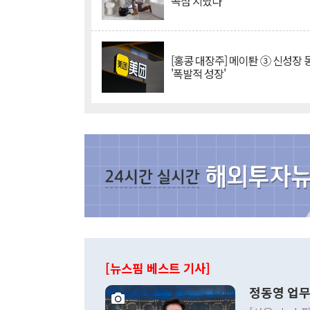
곡점 지났다"
[홍콩 대장주] 메이퇀 ③ 신성장
'폭발적 성장'
[뉴스핌 베스트 기사]
정동영 업무