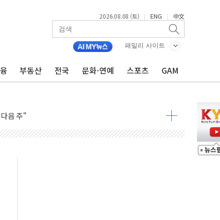
2026.08.08 (토)
ENG
中文
|
|
패밀리 사이트
금융
부동산
전국
문화·연예
스포츠
GAM
동결 전망 우세
체결… 이스라엘·이란 위협에 맞설 자체 억지력 강화
 다음 주"
령…트럼프 제동
 이상 '올스톱'… 美 해상봉쇄 영향
개입했나" 촉각
용 쇼크에 반도체주 '활짝'
우려 후퇴…나스닥 선물 1%대 상승
…9월 금리 인상 기대 후퇴
체결
라우드플레어·태양광주↑ VS 트레이드데스크·웬디스↓