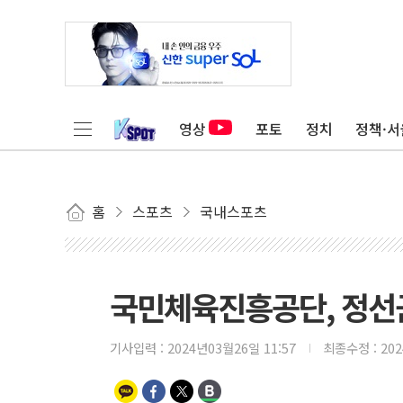
영상
포토
정치
정책·서
홈
스포츠
국내스포츠
국민체육진흥공단, 정선
기사입력 :
2024년03월26일 11:57
최종수정 :
20