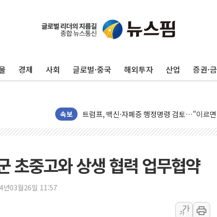
울
경제
사회
글로벌·중국
해외투자
산업
증권·
미 연준 매파 기세 꺾이나…고용 감소에 9월 
[종합] 이슬람 수니파 3국, '공동방위협정' 
트럼프, 백신·자폐증 행정명령 검토…"이르면
美 항소법원, 백악관 무도회장 공사 중단 명
속보
이란 핵심 원유 수출항 '하르그섬', 최근 1주일
美 고용 쇼크에 엔화 장중 급등…시장은 "또 
[AI MY 뉴스] 뉴욕 반도체주 프리뷰...美 고
군 초중고와 상생 협력 업무협약
뉴욕증시 프리뷰, 美 고용 쇼크에 금리 인상 
[종합] 美 7월 고용 2만3000명 감소 '쇼크'
24년03월26일 11:57
[사진] 이슬람 수니파 3개국, 공동방위협정 
가
가
뉴욕증시 개장 전 특징주...아틀라시안·클