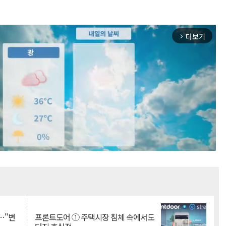
더보기
arrow_forward_ios
Mute
…"변
프론트도어 ① 주택시장 침체 속에서도