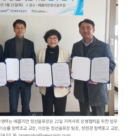
운영하는 에콜리안 정선골프장은 21일 지역사회 상생협력을 위한 업무
이승률 함백초교 교장, 이상돈 정선골프장 팀장, 정현경 함백중고 교장,
03.26 zangpabo@newspim.com