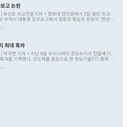
보고 논란
] 유신모 외교전문기자 = 청와대 영빈관에서 5일 열린 외교·
부 부처의 대통령 업무보고에서 정동영 통일부 장관의 '한반도
 구상'과 업무보고 발언이 논란을 빚고 있다. 이날 정 장관의
10
정부 내 조율을 거치지 않은 사안을 정책으로 추진하겠다고 공
는가 하면 사실 관계에 맞지 않은 설명도 있었다. 이재명 대통
로 신중을 기해 달라고 경고했고, 조현 외교부 장관은 '이상
지 최대 흑자
 근거한 비현실적 구상'이라는 비판을 내놨다. 그동안 정 장
책 관련 발언이 물의를 빚은 적은 여러 번 있지만 대통령과 유
] 박가연 기자 = 지난 6월 우리나라의 경상수지가 전월에 이
이 공개적으로 부정적 입장을 표명한 것은 이례적이다. 정 장
 흑자를 기록했다. 반도체를 중심으로 한 정보기술(IT) 품목 수
대북 접근법과 월권을 제어해야 한다는 목소리도 높아지고 있
간 상품수출이 처음으로 1000억달러를 넘어선 영향이다. [자
00
 따르
기자간담회를 하고 있다. [사진=통일부] 2026.07.23 ◆통일
 경상수지는 497억3000만달러 흑자로 집계됐다. 전월(386억
 넘어선 주장 정 장관은 이날 업무보고에서 '한반도 평화공존
)에 이어 두 달 연속 월간 기준 역대 최대 기록을 갈아치웠다.
 설명하면서 이재명 정부 2년차 핵심 과제로 상호 존중·평화
해 상반기 누적 경상수지 흑자는 1910억1000만달러를 기록
·핵 없는 한반도 등 3대 기본 방향을 제시했다. 정 장관은 "대
지 흑자를 견인한 것은 상품수지다. 6월 상품수지는 478억
언어는 멈춰야 한다"면서 주적 용어 대체를 주장했다. 지난 25
 흑자를 기록하며 전월에 이어 역대 최대를 다시 썼다. 국제수
D(완전하고 검증가능하며 되돌릴 수 없는 비핵화) 구도는 이미
수출은 1123억7000만달러로 전년 동월 대비 84.5% 증가하
했다. 또 "현 시점에서 흘러간 선(先)비핵화만 되뇌는 것은
 처음으로 1000억달러를 넘어섰다. 상품수입은 644억8000만
 데 힘이 되지 않는다"고 주장했다. 정 장관은 또 "정전 체제
6% 늘었다. 통관 기준으로는 반도체 수출이 전년 동월 대비
로 바꾸는 논의에 착수하겠다"면서 "북·미 정상회담 견인과
증했고 컴퓨터·주변기기(SSD)는 282.7% 증가했다. IT 품목
화의 동력을 확보하기 위해 최선을 다할 것"이라고 말했다. 하
.4% 늘었으며 비IT 품목도 ▲석유제품(47.5%) ▲화공품
령은 정 장관의 구상에 대부분 제동을 걸었다. 이 대통령은 "평