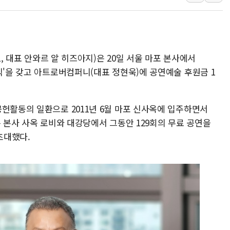
해군 1함대 창설 80주년…지역과 함께
[3보] 북, 원산서 동해로 단거리 탄도
우크라 드론 전술, 중남미 콜롬비아에
L, 대표 안와르 알 히즈아지)은 20일 서울 마포 본사에서
동해해경, 독도 해상서 부유물 감긴 
식'을 갖고 아트로버컴퍼니(대표 정현욱)에 공연예술 후원금 1
주한미군 "오산기지 누출, 백린 아닌 
구미 폐염산처리업체서 불 2시간30여
해군과 함께하는 '불금전파, 송정' 시
공헌활동의 일환으로 2011년 6월 마포 신사옥에 입주하면서
강원도 폭염특보 11일째…온열질환·가
은 본사 사옥 로비와 대강당에서 그동안 129회의 무료 공연을
초대했다.
[코인 시황] 비트코인, ETF 자금 