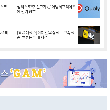
리스크
퀄리스 52주 신고가 ① 어닝서프라이즈
에 월가 환호
 동력의
[홍콩 대장주] 메이퇀② 실적은 고속 상
승, 밸류는 역대 저점