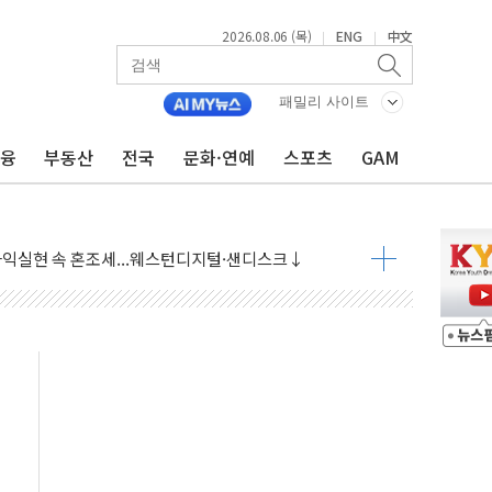
2026.08.06 (목)
ENG
中文
|
|
패밀리 사이트
금융
부동산
전국
문화·연예
스포츠
GAM
·아이온큐·도어대시↑ VS 샌디스크·피그마·앱러빈↓
 반대…상법·자본시장법 개정 논의"
 차익실현 속 혼조세...웨스턴디지털·샌디스크↓
에 긴급 안보 점검회의
호르무즈 재개방 기대에 강세
조까지, 상승...호실적 보고 기업 상승세 뚜렷
인 '사파리' 공격… 시민들 공포감 극대화 전략
' 임시 주총 기대감에 홀로 상한가…마진 잔액은 사상 최고
버리지 위험수위…숨은 차입이 더 큰 변수"
대응 1단계 진압 중
야, 경쟁상대 中과 비교해야"