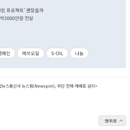
'샤힌 프로젝트' 괜찮을까
3억3000만원 전달
캠페인
에쓰오일
S-OIL
나눔
뉴스통신사 뉴스핌(Newspim), 무단 전재-재배포 금지>
맨위로