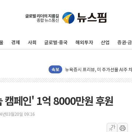
울
경제
사회
글로벌·중국
해외투자
산업
증권·
뉴욕증시 개장 전 특징주...모더나
김정관 장관 "영업이익 N% 성과급
뉴욕증시 프리뷰, 미 주가선물 AI주
청와대, 북한 단거리 탄도미사일 발사
속보
금값 7주 만에 최고…美 고용 둔화·
[인도증시] 중동 긴장 완화에 실적 호
러, 1인칭시점 드론으로 우크라 민간
 캠페인' 1억 8000만원 후원
[베트남 증시] 지수 하락 속 'DGC
'월가의 황제' 다이먼 "금융시장 레
24년03월20일 09:16
양주 섬유염색공장서 화재 1명 중상…
가
가
김정관 산업부 장관 "주 52시간 손봐