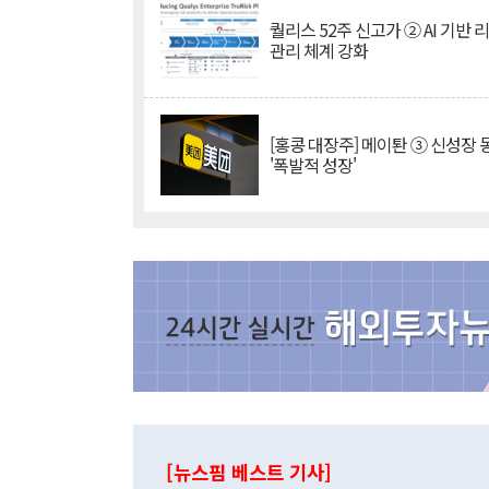
퀄리스 52주 신고가 ② AI 기반 
관리 체계 강화
[홍콩 대장주] 메이퇀 ③ 신성장
'폭발적 성장'
[뉴스핌 베스트 기사]