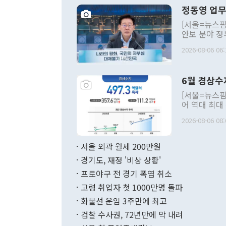
정동영 업무
[서울=뉴스핌
안보 분야 정
평화공존 발전
2026-08-06 06:
발언 중에는 
언한 것이 있
령은 공개적으
6월 경상수
주의적 희망에
관의 대북 정
[서울=뉴스핌
관 부처 장관
어 역대 최대
관의 무리한 
출 호조로 월
다. [정동영 통일부 장관이 지난달 23일 오후 서울 종로구 정부서울청사에
2026-08-06 08:
료=한국은행] 한국은행이 6일 발표한 '2026년 6월 국제수지(잠정)'에
서 취임 1주년 
면 지난 6월
부 장관 권한
1000만달러
서울 외곽 월세 200만원
발전 구상'을
이에 따라 올
적 갈등 해결
경기도, 재정 '비상 상황'
했다. 경상수
결과 혐오의 
9000만달러
프로야구 전 경기 폭염 취소
년간의 CVI
지 기준 상품
고령 취업자 첫 1000만명 돌파
무너졌다고도 
며 월간 기준
현실을 바꾸는
달러로 38.
화물선 운임 3주만에 최고
를 평화 체제
196.9% 급
검찰 수사권, 72년만에 막 내려
함께 4자 대
수출은 160
지만 이 대통