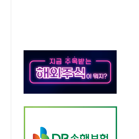
하는 '선봉'의 대민 봉사
미사일 1발 발사… 올해 10번째·42일 만 도발
 새 안보 위기… 반군·마약카르텔이 습득해 전투 활용
어선 구조
무해한 표면 부식 물질"
분만에 진화...외국인 노동자 숨져
즌2
축 피해 최소화 '총력 대응'
유입에도 박스권…美 암호화폐 법안 처리 여부도 변수