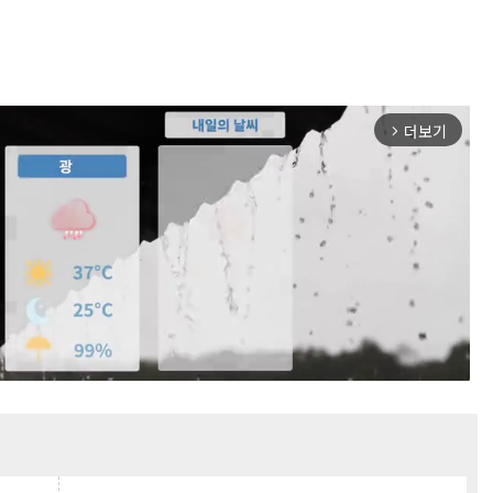
더보기
arrow_forward_ios
Mute