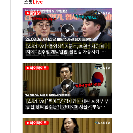
스팟
Live
[스팟Live] *풀영상* 이준석, 보완수사권 폐
지에 "민주당 개악입법, 불안감 가중시켜"｜
26.08.06 개혁신당 보완수사권 폐지 토론회
[스팟Live] '투미TV' 김제경이 내린 李정부 부
동산 정책 점수는? | 26.08.06 서울시 부동산
대토론회