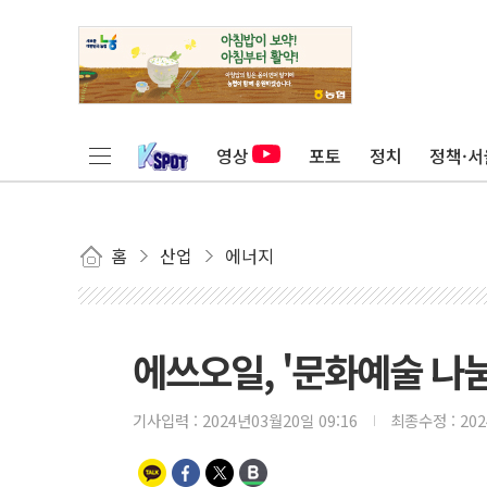
영상
포토
정치
정책·서
홈
산업
에너지
에쓰오일, '문화예술 나눔
기사입력 :
2024년03월20일 09:16
최종수정 :
20