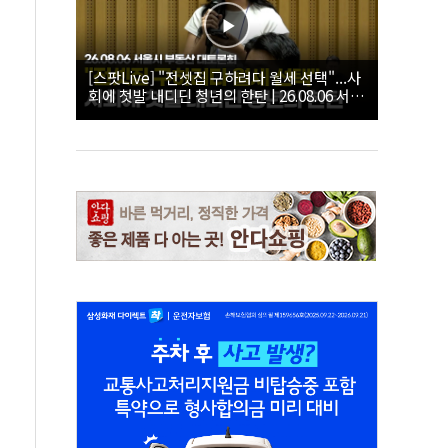
[스팟Live] "전셋집 구하려다 월세 선택"...사
회에 첫발 내디딘 청년의 한탄 | 26.08.06 서울
시 부동산 대토론회