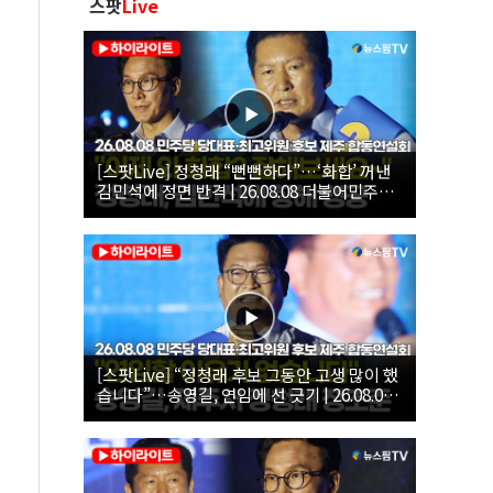
스팟
Live
[스팟Live] 정청래 “뻔뻔하다”…‘화합’ 꺼낸
김민석에 정면 반격 | 26.08.08 더불어민주당
당대표·최고위원 후보 제주 합동연설회
[스팟Live] “정청래 후보 그동안 고생 많이 했
습니다”…송영길, 연임에 선 긋기 | 26.08.08
더불어민주당 당대표·최고위원 후보 제주 합
동연설회