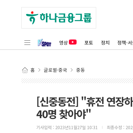
영상
포토
정치
정책·서
홈
글로벌·중국
중동
[신중동전] "휴전 연장
40명 찾아야"
기사입력 :
2023년11월27일 10:31
최종수정 :
20