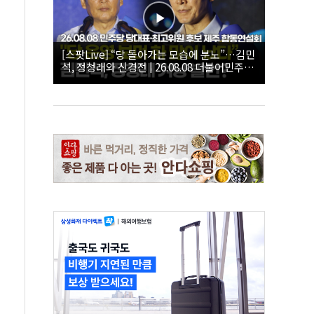
[스팟Live] “당 돌아가는 모습에 분노”…김민
석, 정청래와 신경전 | 26.08.08 더불어민주당
당대표·최고위원 후보 제주 합동연설회