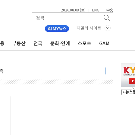
2026.08.08 (토)
ENG
中文
|
|
속 국정"
 물결
패밀리 사이트
동
금융
부동산
전국
문화·연예
스포츠
GAM
 구조
관측
 발효
8도 넘으면 중단
해소될 듯
것"