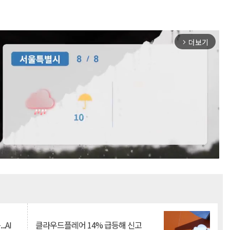
더보기
arrow_forward_ios
Mute
.AI
클라우드플레어 14% 급등해 신고