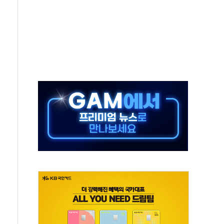
지대' 우려
타진
청래 '격차 확대'
최고치
 요구
낮아지며 상승… STOXX 600 지수는 나흘 연속 최고치