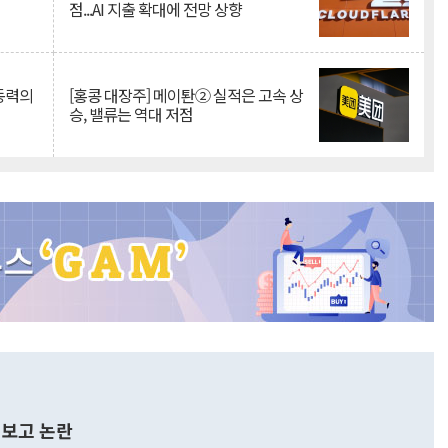
점...AI 지출 확대에 전망 상향
 동력의
[홍콩 대장주] 메이퇀② 실적은 고속 상
승, 밸류는 역대 저점
보고 논란