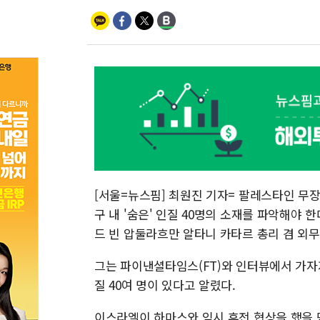
[서울=뉴스핌] 최원진 기자= 팔레스타인 무
구 내 '숨은' 인질 40명의 소재를 파악해야
드 빈 압둘라흐만 알타니 카타르 총리 겸 외무
그는 파이낸셜타임스(FT)와 인터뷰에서 가자
질 40여 명이 있다고 알렸다.
이스라엘이 하마스와 임시 휴전 협상을 했을 당