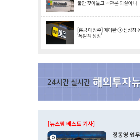
불안 잦아들고 낙관론 되살아나
[홍콩 대장주] 메이퇀 ③ 신성장
'폭발적 성장'
[뉴스핌 베스트 기사]
정동영 업무