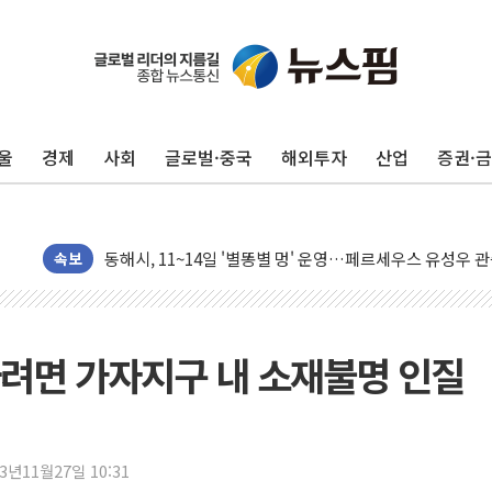
李대통령, ISA 개편 재검토 지시…與 "적극 환영"·野 "졸
동해중부 전 해상 풍랑주의보…10일까지 최대 3.5m 높은
연일 폭염에 온열질환 사망 23명…정부, 비상대응기구 가
울
경제
사회
글로벌·중국
해외투자
산업
증권·
中 전방위 아파트 부양, 수도 베이징도 부동산 규제 철폐
인제 용대리 계곡서 수위 상승으로 피서객 7명 고립…전원
동해시, 11~14일 '별똥별 멍' 운영…페르세우스 유성우 
강원 중·남부 동해안 시간당 50mm 이상 폭우…호우경보
속보
청양 밭에서 일하던 90대 숨져…온열질환 여부 조사
폭염에 車 운전면허 기능시험 오전 집중 편성…체감온도 3
李대통령, 'ISA·주가누르기 방지법' 전면 재검토 지시
하려면 가자지구 내 소재불명 인질
'호우 특보' 경북 울진 시간당 20~30mm 강한 비...가뭄 
주말 무더위·열대야 지속…내륙 곳곳 소나기
오세훈 "용산공원 주택 검토, 민주당 스스로 원칙 뒤집는 
23년11월27일 10:31
충북 주말 무더위 지속…청주·진천 35도, 곳곳 소나기