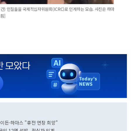
간) 인질들을 국제적십자위원회(ICRC)로 인계하는 모습. 사진은 하마
핌]
바이든·하마스 "휴전 연장 희망"
국인 12명 석방...적십자 인계