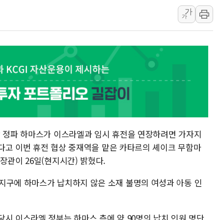
가
10월 보완수사권 폐지·공소청 출범…피해자들 '범죄 사각
가
한상협, 업계 개인정보 보안 새판 짠다…'자율규제단체' 
민주당, 오늘 제주·인천 경선 발표...김민석 '재역전' vs 정
뉴욕증시, 고용 쇼크에 금리 인상 우려 후퇴…S&P500 
트럼프, 쿡 연준 이사 해임 재추진…"26일까지 의혹 소명"
유럽증시, 美 고용 예상 밖 부진에 연준 금리 인상 가능성 
장 정파 하마스가 이스라엘과 임시 휴전을 연장하려면 가자지
 한다고 이번 휴전 협상 중재역을 맡은 카타르의 셰이크 무함마
장관이 26일(현지시간) 밝혔다.
지구에 하마스가 납치하지 않은 소재 불명의 여성과 아동 인
시 이스라엘 정부는 하마스 측에 약 90명의 납치 인원 명단