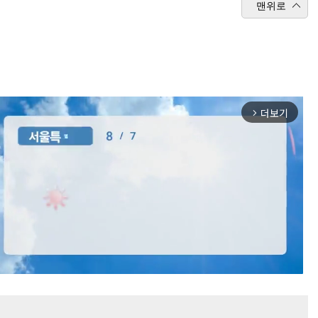
맨위로
더보기
arrow_forward_ios