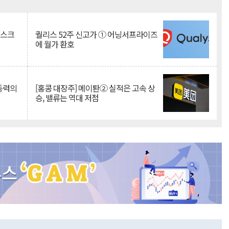
Mute
리스크
퀄리스 52주 신고가 ① 어닝서프라이즈
에 월가 환호
 동력의
[홍콩 대장주] 메이퇀② 실적은 고속 상
승, 밸류는 역대 저점