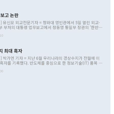
보고 논란
] 유신모 외교전문기자 = 청와대 영빈관에서 5일 열린 외교·
부 부처의 대통령 업무보고에서 정동영 통일부 장관의 '한반도
 구상'과 업무보고 발언이 논란을 빚고 있다. 이날 정 장관의
10
정부 내 조율을 거치지 않은 사안을 정책으로 추진하겠다고 공
는가 하면 사실 관계에 맞지 않은 설명도 있었다. 이재명 대통
로 신중을 기해 달라고 경고했고, 조현 외교부 장관은 '이상
지 최대 흑자
 근거한 비현실적 구상'이라는 비판을 내놨다. 그동안 정 장
책 관련 발언이 물의를 빚은 적은 여러 번 있지만 대통령과 유
] 박가연 기자 = 지난 6월 우리나라의 경상수지가 전월에 이
이 공개적으로 부정적 입장을 표명한 것은 이례적이다. 정 장
 흑자를 기록했다. 반도체를 중심으로 한 정보기술(IT) 품목 수
대북 접근법과 월권을 제어해야 한다는 목소리도 높아지고 있
간 상품수출이 처음으로 1000억달러를 넘어선 영향이다. [자
00
 따르
기자간담회를 하고 있다. [사진=통일부] 2026.07.23 ◆통일
 경상수지는 497억3000만달러 흑자로 집계됐다. 전월(386억
 넘어선 주장 정 장관은 이날 업무보고에서 '한반도 평화공존
)에 이어 두 달 연속 월간 기준 역대 최대 기록을 갈아치웠다.
 설명하면서 이재명 정부 2년차 핵심 과제로 상호 존중·평화
해 상반기 누적 경상수지 흑자는 1910억1000만달러를 기록
·핵 없는 한반도 등 3대 기본 방향을 제시했다. 정 장관은 "대
지 흑자를 견인한 것은 상품수지다. 6월 상품수지는 478억
언어는 멈춰야 한다"면서 주적 용어 대체를 주장했다. 지난 25
 흑자를 기록하며 전월에 이어 역대 최대를 다시 썼다. 국제수
D(완전하고 검증가능하며 되돌릴 수 없는 비핵화) 구도는 이미
수출은 1123억7000만달러로 전년 동월 대비 84.5% 증가하
했다. 또 "현 시점에서 흘러간 선(先)비핵화만 되뇌는 것은
 처음으로 1000억달러를 넘어섰다. 상품수입은 644억8000만
 데 힘이 되지 않는다"고 주장했다. 정 장관은 또 "정전 체제
6% 늘었다. 통관 기준으로는 반도체 수출이 전년 동월 대비