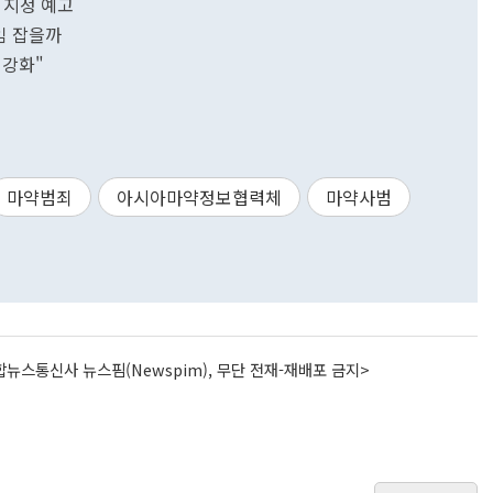
 지정 예고
임 잡을까
 강화"
마약범죄
아시아마약정보협력체
마약사범
뉴스통신사 뉴스핌(Newspim), 무단 전재-재배포 금지>