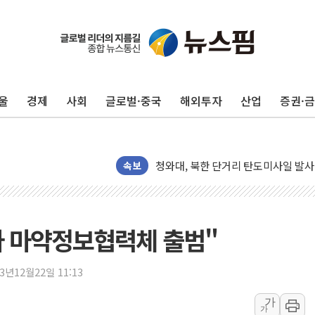
리투아니아 국방 "러, 우크라 드론으로
구광모, 내주 실리콘밸리서 젠슨 황 
뉴욕증시 개장 전 특징주...모더나
울
경제
사회
글로벌·중국
해외투자
산업
증권·
김정관 장관 "영업이익 N% 성과급
뉴욕증시 프리뷰, 미 주가선물 AI주
청와대, 북한 단거리 탄도미사일 발사
금값 7주 만에 최고…美 고용 둔화·
속보
[인도증시] 중동 긴장 완화에 실적 호
러, 1인칭시점 드론으로 우크라 민간
[베트남 증시] 지수 하락 속 'DGC
아 마약정보협력체 출범"
'월가의 황제' 다이먼 "금융시장 레
양주 섬유염색공장서 화재 1명 중상…
23년12월22일 11:13
김정관 산업부 장관 "주 52시간 손봐
가
가
해군 1함대 창설 80주년…지역과 함께