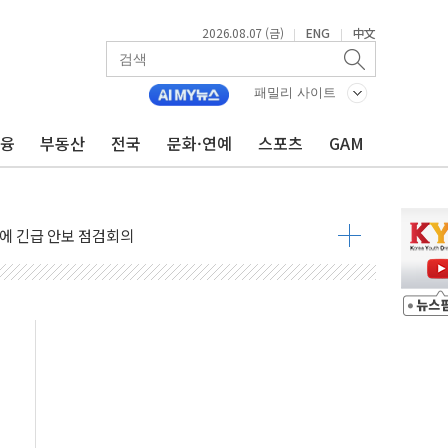
2026.08.07 (금)
ENG
中文
|
|
 나토 회원국 공격 검토… 거짓 깃발 작전"
재회…로봇·AI 데이터센터·모빌리티 구체화
패밀리 사이트
·아이온큐·도어대시↑ VS 샌디스크·피그마·앱러빈↓
금융
부동산
전국
문화·연예
스포츠
GAM
 반대…상법·자본시장법 개정 논의"
 차익실현 속 혼조세...웨스턴디지털·샌디스크↓
에 긴급 안보 점검회의
호르무즈 재개방 기대에 강세
조까지, 상승...호실적 보고 기업 상승세 뚜렷
인 '사파리' 공격… 시민들 공포감 극대화 전략
' 임시 주총 기대감에 홀로 상한가…마진 잔액은 사상 최고
버리지 위험수위…숨은 차입이 더 큰 변수"
대응 1단계 진압 중
야, 경쟁상대 中과 비교해야"
하는 '선봉'의 대민 봉사