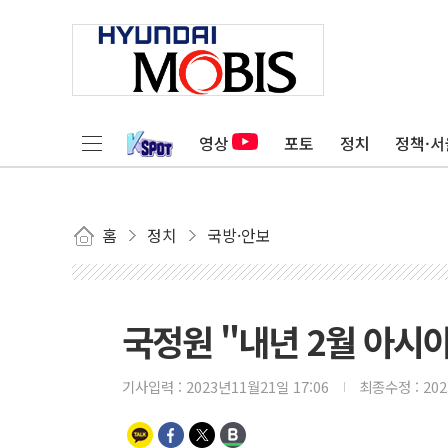
영상
포토
정치
정책·서
홈
정치
국방·안보
국정원 "내년 2월 아시
기사입력 :
2023년11월21일 17:06
최종수정 :
20