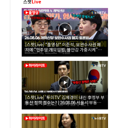
스팟
Live
[스팟Live] *풀영상* 이준석, 보완수사권 폐
지에 "민주당 개악입법, 불안감 가중시켜"｜
26.08.06 개혁신당 보완수사권 폐지 토론회
[스팟Live] '투미TV' 김제경이 내린 李정부 부
동산 정책 점수는? | 26.08.06 서울시 부동산
대토론회