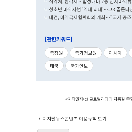
식약처, 환각제‧합성대마 7종 임시마약류
청소년 마약사범 '역대 최대'…고3 골든타
대검, 마약국제협력회의 개최…"국제 공조
[관련키워드]
국정원
국가정보원
아시아
태국
국가안보
<저작권자(c) 글로벌리더의 지름길 종합
디지털뉴스콘텐츠 이용규칙 보기