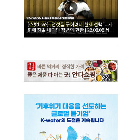
[스팟Live] "전셋집 구하려다 월세 선택"...사
회에 첫발 내디딘 청년의 한탄 | 26.08.06 서울
시 부동산 대토론회