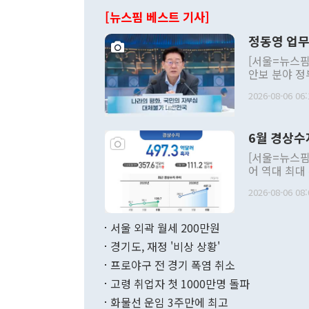
[뉴스핌 베스트 기사]
정동영 업무
[서울=뉴스핌
안보 분야 정
평화공존 발전
2026-08-06 06:
발언 중에는 
언한 것이 있
령은 공개적으
6월 경상수
주의적 희망에
관의 대북 정
[서울=뉴스핌
관 부처 장관
어 역대 최대
관의 무리한 
출 호조로 월
다. [정동영 통일부 장관이 지난달 23일 오후 서울 종로구 정부서울청사에
2026-08-06 08:
료=한국은행] 한국은행이 6일 발표한 '2026년 6월 국제수지(잠정)'에
서 취임 1주년 
면 지난 6월
부 장관 권한
1000만달러
서울 외곽 월세 200만원
발전 구상'을
이에 따라 올
적 갈등 해결
경기도, 재정 '비상 상황'
했다. 경상수
결과 혐오의 
9000만달러
프로야구 전 경기 폭염 취소
년간의 CVI
지 기준 상품
고령 취업자 첫 1000만명 돌파
무너졌다고도 
며 월간 기준
현실을 바꾸는
달러로 38.
화물선 운임 3주만에 최고