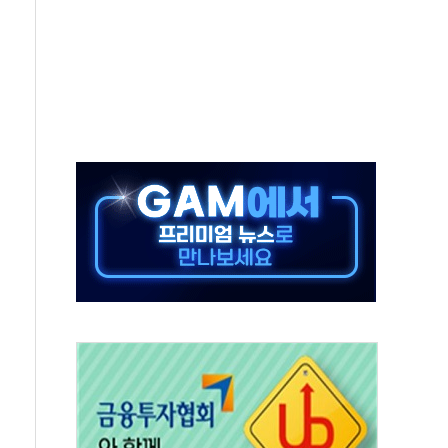
미사일 1발 발사… 올해 10번째·42일 만 도발
 새 안보 위기… 반군·마약카르텔이 습득해 전투 활용
어선 구조
무해한 표면 부식 물질"
분만에 진화...외국인 노동자 숨져
즌2