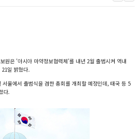
[3보] 북, 원산서 동해로 단거리 탄도
우크라 드론 전술, 중남미 콜롬비아에
동해해경, 독도 해상서 부유물 감긴 
주한미군 "오산기지 누출, 백린 아닌 
구미 폐염산처리업체서 불 2시간30여
해군과 함께하는 '불금전파, 송정' 시
정보원은 '아시아 마약정보협력체'를 내년 2월 출범시켜 역내
21일 밝혔다.
 서울에서 출범식을 겸한 총회를 개최할 예정인데, 태국 등 5
졌다.