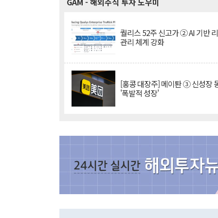
GAM
- 해외주식 투자 도우미
퀄리스 52주 신고가 ② AI 기반 
관리 체계 강화
[홍콩 대장주] 메이퇀 ③ 신성장
'폭발적 성장'