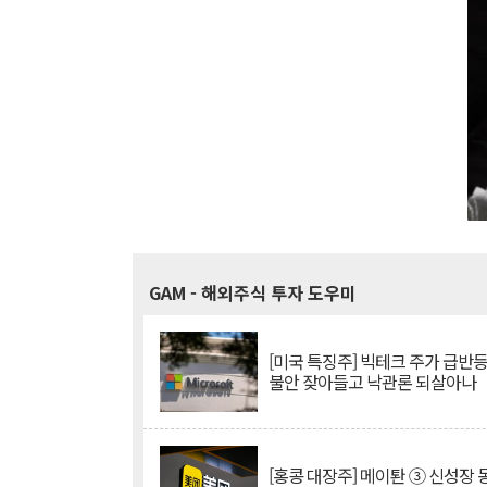
GAM
- 해외주식 투자 도우미
[미국 특징주] 빅테크 주가 급반등..
불안 잦아들고 낙관론 되살아나
[홍콩 대장주] 메이퇀 ③ 신성장