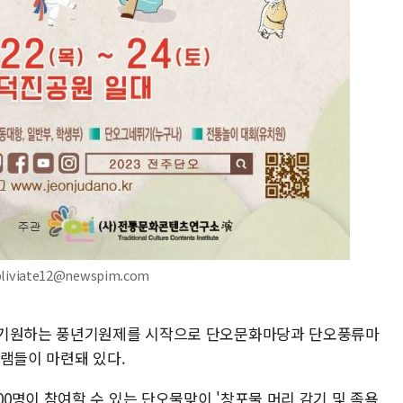
iviate12@newspim.com
 기원하는 풍년기원제를 시작으로 단오문화마당과 단오풍류마
그램들이 마련돼 있다.
0명이 참여할 수 있는 단오물맞이 '창포물 머리 감기 및 족욕