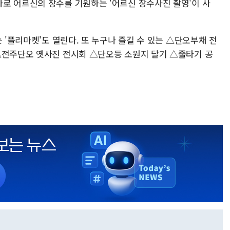
로 어르신의 장수를 기원하는 '어르신 장수사진 촬영'이 사
 '플리마켓'도 열린다. 또 누구나 즐길 수 있는 △단오부채 전
△전주단오 옛사진 전시회 △단오등 소원지 달기 △줄타기 공