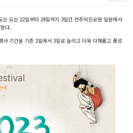
강릉·동해·삼척 시간당 최대 
폐기물 수거하다 참변…60대
 오는 오는 22일부터 24일까지 3일간 전주덕진공원 일원에서
서울 중랑구 주택가서 흉기 난
밝혔다.
李대통령 "결혼 때문에 손해 
행사 기간을 기존 2일에서 3일로 늘리고 더욱 다채롭고 풍성
여수 오동도 인근 해상서 모
추미애, '위안부' 피해자 기림
인천 선재도 갯벌서 해루질 중
인천서 말다툼 중 어머니 흉기
'화합' 꺼낸 김민석에 '뻔뻔