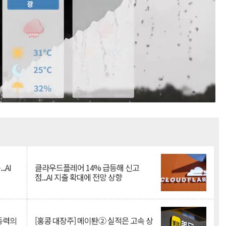
Mute
.AI
클라우드플레어 14% 급등해 신고
점...AI 지출 확대에 전망 상향
 동력의
[홍콩 대장주] 메이퇀② 실적은 고속 상