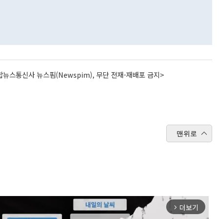
뉴스통신사 뉴스핌(Newspim), 무단 전재-재배포 금지>
맨위로
더보기
arrow_forward_ios