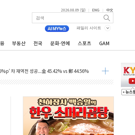
2026.08.09 (일)
ENG
中文
|
|
패밀리 사이트
금융
부동산
전국
문화·연예
스포츠
GAM
투입…고수온 양식장 복구·지원 '총력'
산사태 주의보'...경북도, 호우 피해·통제구간 없어
%p' 차 재역전 성공...金 45.42% vs 鄭 44.56%
·정청래·김민석 당대표 후보
 정청래에 승리...47.75% vs 42.08%
과 발표...김민석 47.75% 정청래 42.08%
표...김민석 45.09% 정청래 43.27% 송영길 11.63%
표...김민석 52.64% 정청래 39.89% 송영길 7.47%
0~8.14)
…공습 한계·탄약 부족 현실화