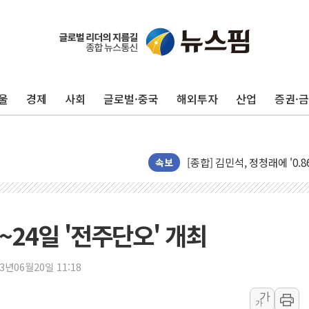
울
경제
사회
글로벌·중국
해외투자
산업
증권·
포항시 재난예산 40억 긴급 
울진·영덕 '호우특보'-포항 '
[종합] 김민석, 정청래에 '0.86
인천 합동연설회 나선 송영길
속보
김민석, 2주차 제주·인천 경선서
인사하는 김민석 당대표 후보
[속보] 민주, 제주·인천 경선 결
24일 '전주단오' 개최
[속보] 민주, 인천 경선 결과 발
[속보] 민주, 제주 경선 결과 발
23년06월20일 11:18
이번주 국내 주요 금융일정(8.1
가
가
美, 이란전 출구전략 만지작