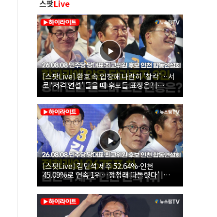
스팟
Live
[스팟Live] 환호 속 입장해 나란히 ‘찰칵’…서
로 ‘저격 연설’ 들을 때 후보들 표정은? |
26.08.08 더불어민주당 당대표·최고위원 후
보 인천 합동연설회
[스팟Live] 김민석 제주 52.64%·인천
45.09%로 연속 1위…정청래 따돌렸다’ |
26.08.08 더불어민주당 당대표·최고위원 후
보 인천 합동연설회