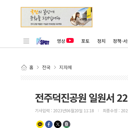
영상
포토
정치
정책·서
홈
전국
지자체
전주덕진공원 일원서 22~
기사입력 :
2023년06월20일 11:18
최종수정 :
20