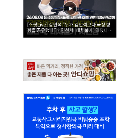
[스팟Live] 김민석 “누가 김민석보다 국정 방
향을 공유했나”…인천서 ‘대체불가’ 외쳤다 |
26.08.08 더불어민주당 당대표·최고위원 후
보 인천 합동연설회