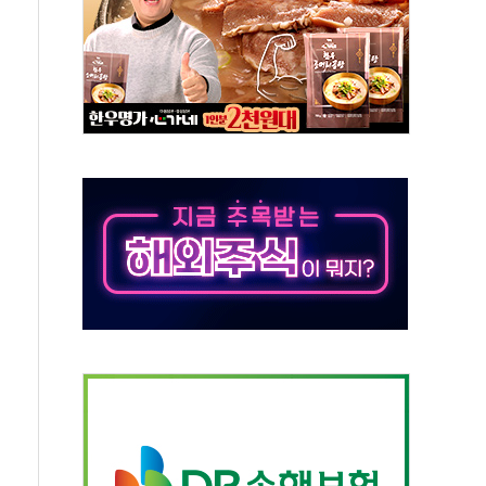
50㎜ 폭우…강원 동해안 강한 비 이어져
 환경미화원 수거차에 치여 사망
동…60대 남성 2명 숨져
보는 일 없게"…'결혼 페널티' 22개 과제 손본다
터보트 전복…1명 사망·1명 실종
의 날 참석..."국제적 시민 연대로 목소리 내야"
 실종 60대 나흘만에 숨진 채 발견
 살해 10대 아들 체포
' 받아친 정청래…제주 연설서 신경전 고조