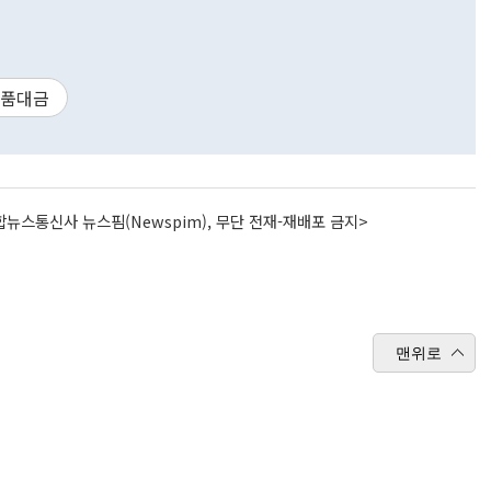
품대금
뉴스통신사 뉴스핌(Newspim), 무단 전재-재배포 금지>
맨위로