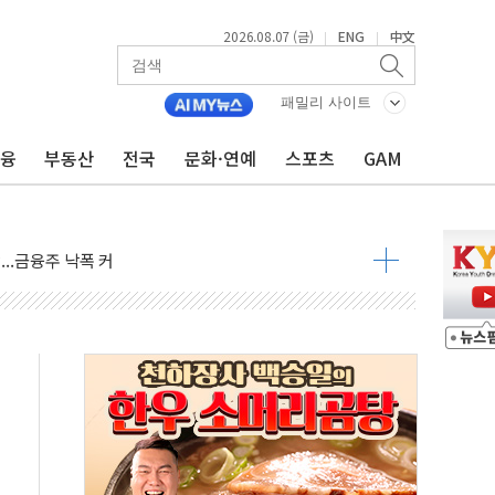
2026.08.07 (금)
ENG
中文
|
|
주재… "전폭적 공급 확대·속도전 총력"
…美 태양광주 급등
패밀리 사이트
금융
부동산
전국
문화·연예
스포츠
GAM
도 놀랍지 않아"
태양광 착공…여의도 1.6배 규모
...금융주 낙폭 커
정책 아냐" 해명
~9일 최대 100mm 호우
결… 수니파 국가들의 새 안보 협력 구도
비온 59㎡ 18억원대
-서울시 '정책 엇박자'
생애최초만 경쟁 치열
래·ETF 매수에도 고유가·금리·입법 지연 '삼중 부담'
...석유·가스주 올랐지만 빈그룹이 상쇄