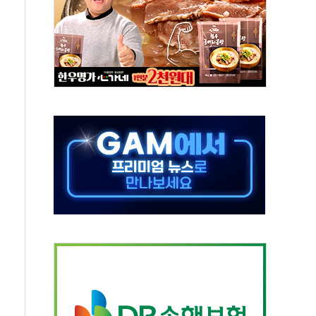
총수요 104.3GW 기록
 위기 고조되는 또 다른 중동 화약고
름나기 [뉴스핌 줌인]
 실시