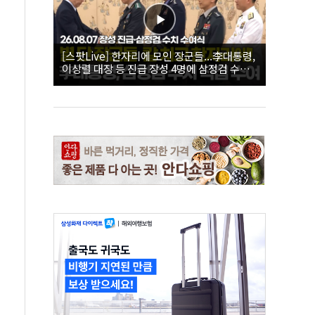
[스팟Live] 한자리에 모인 장군들...李대통령,
이상렬 대장 등 진급 장성 4명에 삼정검 수치
직접 수여｜26.08.07 장성 진급·삼정검 수치
수여식