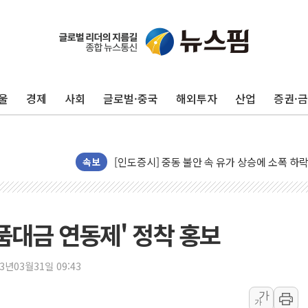
李 대통령, '6시간 마라톤 부동산 2차 회의' 
트럼프, 中 겨냥 폴리실리콘 관세 15% 부과
[사진] 빈살만과 에르도안의 만남
울
경제
사회
글로벌·중국
해외투자
산업
증권·
이란와이어 "이란 최고지도자 위독…곧 사망해
남동발전, 해남군에 국내 최대 규모 400MW 
[인도증시] 중동 불안 속 유가 상승에 소폭 하락
황희 '폐버스 청년주택' SNS 글 역풍에 "정부
속보
폭염 누그러지고 가뭄 숙지나...경북동해안권 8
사우디·튀르키예·파키스탄, '공동방위협정' 체
신길동 신축도 3.3㎡당 7250만원…써밋 클라
품대금 연동제' 정착 홍보
용산공원·그린벨트로 또 충돌…반복되는 국토부
[AI 부동산 투데이] 특공 전략도 '극과 극'…
23년03월31일 09:43
[코인시황] 비트코인 6만4000달러대 횡보…고
가
가
[베트남 증시] 유동성 부진 지속, 강보합 마감