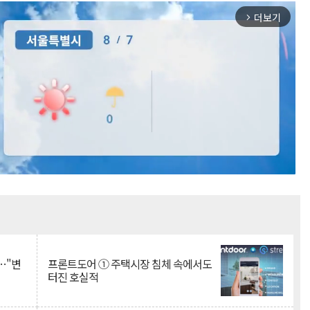
더보기
arrow_forward_ios
Mute
…"변
프론트도어 ① 주택시장 침체 속에서도
터진 호실적