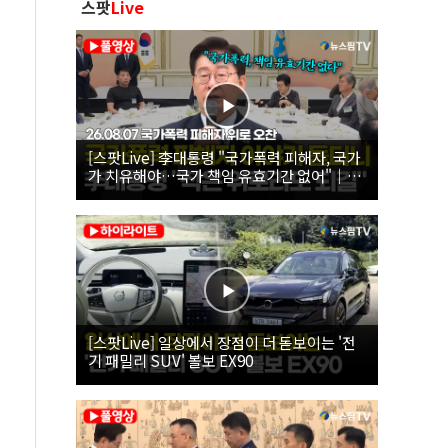
스팟
Live
[스팟Live] 李대통령 "국가폭력 피해자, 국가
가 치유해야…국가 책임 유효기간 없어"｜
26.08.07 국가폭력 피해자 위로 오찬
[스팟Live] 일상에서 장점이 더 돋보이는 '전
기 패밀리 SUV' 볼보 EX90