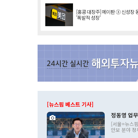
[홍콩 대장주] 메이퇀 ③ 신성장
'폭발적 성장'
[뉴스핌 베스트 기사]
정동영 업무
[서울=뉴스핌
안보 분야 정
평화공존 발전