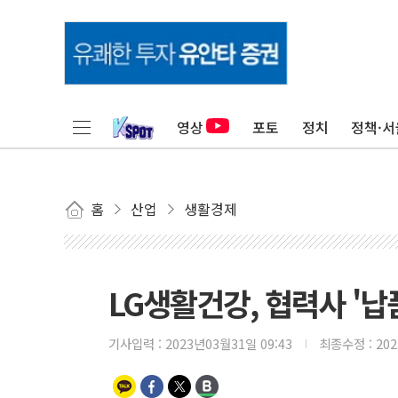
영상
포토
정치
정책·서
홈
산업
생활경제
LG생활건강, 협력사 '납
기사입력 :
2023년03월31일 09:43
최종수정 :
20