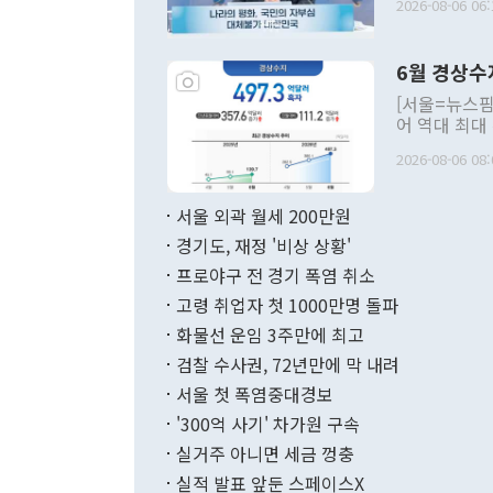
2026-08-06 06:
발언 중에는 
언한 것이 있
령은 공개적으
6월 경상수
주의적 희망에
관의 대북 정
[서울=뉴스핌
관 부처 장관
어 역대 최대
관의 무리한 
출 호조로 월
다. [정동영 통일부 장관이 지난달 23일 오후 서울 종로구 정부서울청사에
2026-08-06 08:
료=한국은행] 한국은행이 6일 발표한 '2026년 6월 국제수지(잠정)'에
서 취임 1주년 
면 지난 6월
부 장관 권한
1000만달러
서울 외곽 월세 200만원
발전 구상'을
이에 따라 올
적 갈등 해결
경기도, 재정 '비상 상황'
했다. 경상수
결과 혐오의 
9000만달러
프로야구 전 경기 폭염 취소
년간의 CVI
지 기준 상품
고령 취업자 첫 1000만명 돌파
무너졌다고도 
며 월간 기준
현실을 바꾸는
달러로 38.
화물선 운임 3주만에 최고
를 평화 체제
196.9% 급
검찰 수사권, 72년만에 막 내려
함께 4자 대
수출은 160
지만 이 대통
서울 첫 폭염중대경보
(18.6%) 
화공존 정책이
했다. 통관 기
'300억 사기' 차가원 구속
다"고 지적했
(16.4%)
투리가 잡혀 
실거주 아니면 세금 껑충
월(-10억9
쁜 상황이 초
증가와 유류할
실적 발표 앞둔 스페이스X