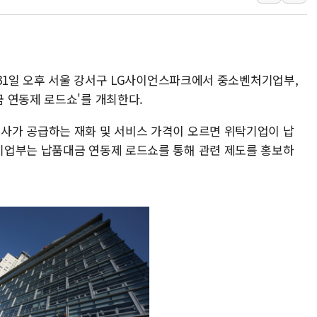
'찜통더위'에 전력수요 역대 최고치 경신…한낮 
후티 반군, 예멘 정부군과 사우디 동시 공격…
42.5도 역대급 폭염…동물들도 특별식으로 여
 31일 오후 서울 강서구 LG사이언스파크에서 중소벤처기업부,
경찰, 9월부터 '가족 사건' 못 맡는다…상피제
 연동제 로드쇼'를 개최한다.
포스코홀딩스, 포스코인터·DX 지분 일부 매각
태국 학교서 중학생 총기 난사...최소 7명 사망
사가 공급하는 재화 및 서비스 가격이 오르면 위탁기업이 납
기업부는 납품대금 연동제 로드쇼를 통해 관련 제도를 홍보하