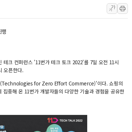
카카오스타일 지그재
가
가
풀무원푸드앤컬처,
애경산업, 서울시 
중기부, 떡국·떡볶
진행
[브라질증시] 금리
[뉴스핌 이 시각 P
카드사 고객 유입 
테크 컨퍼런스 '11번가 테크 토크 2022'를 7일 오전 11시
시 오픈한다.
ologies for Zero Effort Commerce)'이다. 쇼핑의
 집중해 온 11번가 개발자들의 다양한 기술과 경험을 공유한