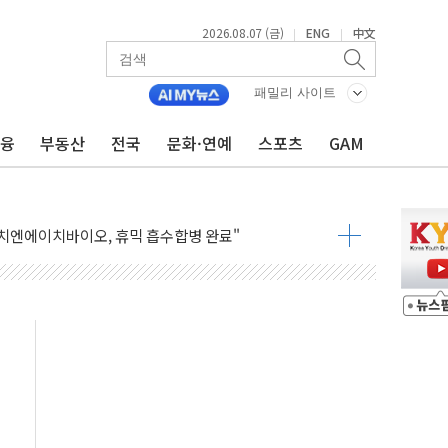
2026.08.07 (금)
ENG
中文
|
|
프스타일 기획전 '이구홈위크' …최대 90% 할인
패밀리 사이트
동차 AI 미션 챌린지' 성료
고양이의 날' 맞아 네이버와 대규모 프로모션
금융
부동산
전국
문화·연예
스포츠
GAM
이란 지휘 아래 동시 공격 임박…에너지·항만 표적"
방한 외국인 QR결제 서비스 확장 나선다
치엔에이치바이오, 휴믹 흡수합병 완료"
일렉트릭 철도신호 사업 인수 계약
환자 208명…누적 사망자 23명·가축 83만마리 폐사
이츠와 손잡고 퀵커머스 확대
수 유입…프리마켓 대형주 소폭 반등
프 'TACO' 조롱 "쇼외교...더 이상 필요 없다"
 오뚜기몰 대잔치' …경품·할인 혜택 풍성
로 숨 고르기…매출 16% 늘고 영업이익은 제자리