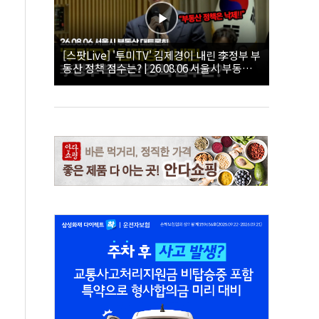
[스팟Live] '투미TV' 김제경이 내린 李정부 부
동산 정책 점수는? | 26.08.06 서울시 부동산
대토론회