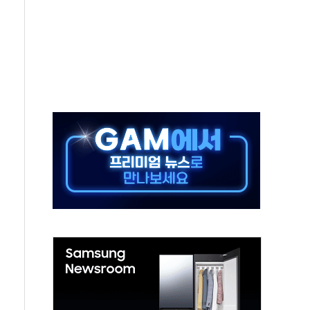
그, '직잭뷰티 페스타'…최대 91% 할인
 인천공항서 '팔도음식대전'
취약계층 위해 53억원 상당 통큰 기부
이떡 제조업 '생계형 적합업종' 재지정...5년 더 보호
 인하에도 추가 완화 불확실성에 1.2% 하락 마감
ICK] 李, 오늘 부동산 2차 회의 外
창구 된 '트래블카드'…휴가철 넘어 장기 고객 묶는다