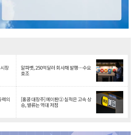
Mute
측시장
알파벳, 250억달러 회사채 발행…수요
호조
 동력의
[홍콩 대장주] 메이퇀② 실적은 고속 상
승, 밸류는 역대 저점