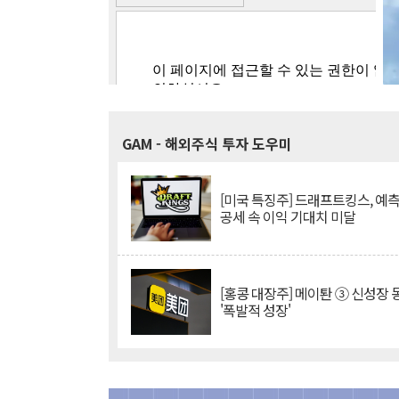
GAM
- 해외주식 투자 도우미
[미국 특징주] 드래프트킹스, 예
공세 속 이익 기대치 미달
[홍콩 대장주] 메이퇀 ③ 신성장
'폭발적 성장'