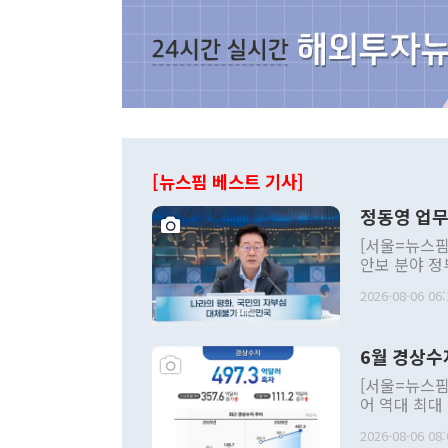
[뉴스핌 베스트 기사]
정동영 업무
[서울=뉴스핌
안보 분야 정
평화공존 발전
2026-08-06 06:
발언 중에는 
언한 것이 있
령은 공개적으
6월 경상수
주의적 희망에
관의 대북 정
[서울=뉴스핌
관 부처 장관
어 역대 최대
관의 무리한 
출 호조로 월
다. [정동영 통일부 장관이 지난달 23일 오후 서울 종로구 정부서울청사에
2026-08-06 08:
료=한국은행] 한국은행이 6일 발표한 '2026년 6월 국제수지(잠정)'에