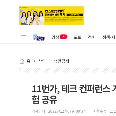
영상
포토
정치
정책·서
홈
산업
생활경제
11번가, 테크 컨퍼런스 
험 공유
기사입력 :
2022년12월07일 09:37
최종수정 :
20