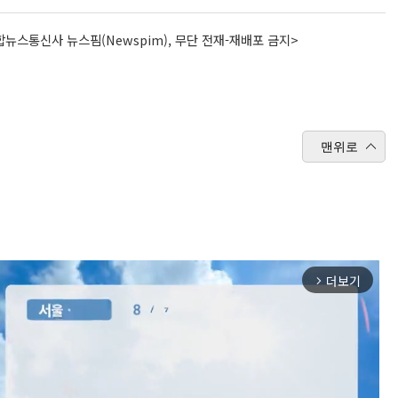
뉴스통신사 뉴스핌(Newspim), 무단 전재-재배포 금지>
맨위로
더보기
arrow_forward_ios