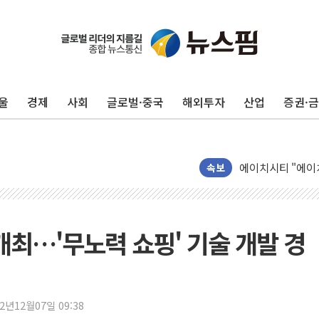
29CM, 홈·라이
새온, '자율주행자
오에스피, '세계 
울
경제
사회
글로벌·중국
해외투자
산업
증권·
사우디 "북·남서 
GLN인터내셔널, 
에이치시티 "에이
속보
에스트래픽, LS 
폭염에 하루 온열질
세븐일레븐, 쿠팡
개최…'무노력 쇼핑' 기술 개발 경
[특징주] 저가 매
이란 협상단장, 트럼
오뚜기, '2026
네이버, AI 투자
22년12월07일 09:38