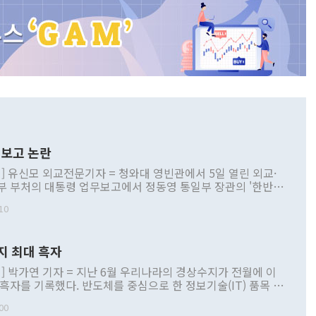
보고 논란
] 유신모 외교전문기자 = 청와대 영빈관에서 5일 열린 외교·
부 부처의 대통령 업무보고에서 정동영 통일부 장관의 '한반도
 구상'과 업무보고 발언이 논란을 빚고 있다. 이날 정 장관의
10
정부 내 조율을 거치지 않은 사안을 정책으로 추진하겠다고 공
는가 하면 사실 관계에 맞지 않은 설명도 있었다. 이재명 대통
로 신중을 기해 달라고 경고했고, 조현 외교부 장관은 '이상
지 최대 흑자
 근거한 비현실적 구상'이라는 비판을 내놨다. 그동안 정 장
책 관련 발언이 물의를 빚은 적은 여러 번 있지만 대통령과 유
] 박가연 기자 = 지난 6월 우리나라의 경상수지가 전월에 이
이 공개적으로 부정적 입장을 표명한 것은 이례적이다. 정 장
 흑자를 기록했다. 반도체를 중심으로 한 정보기술(IT) 품목 수
대북 접근법과 월권을 제어해야 한다는 목소리도 높아지고 있
간 상품수출이 처음으로 1000억달러를 넘어선 영향이다. [자
00
 따르