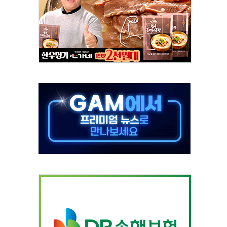
콘텐츠 '소셜아이어워드' 대상 수상
PG 투입 비중 37%…하반기 확대 추진"
금 사라진다, OK·애큐온·페퍼만 남아
만에 서울서 40도 넘어
범…에너지 유니콘기업 본격 육성
에 54조 투자…D램·낸드 동시 증설