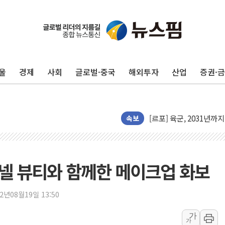
[인사] 공정거래위원회
KDB생명 본입찰 3파전
반도체공학회 "R&D직 
울
경제
사회
글로벌·중국
해외투자
산업
증권·
카카오, 2026년 임금협
현대카드, 박재범·실리카겔
[르포] 육군, 2031년까
송도 신축 아파트서 외벽
속보
깊이가 다른 글로벌 투자 정
"호남 없이 민주 당권 없
SK하이닉스, 주주환원 
샤넬 뷰티와 함께한 메이크업 화보
'무순위' 기회 왔다…신
野 의원 42명, '사관학
22년08월19일 13:50
IPARK현대산업개발, 
가
가
준공업지역 용적률 40