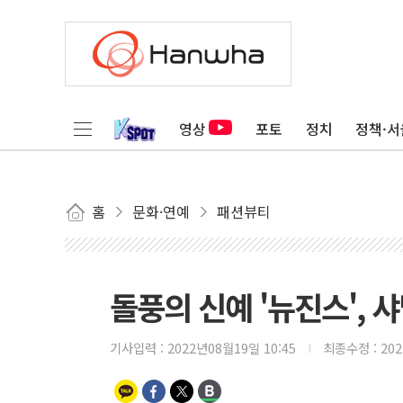
영상
포토
정치
정책·서
홈
문화·연예
패션뷰티
돌풍의 신예 '뉴진스', 
기사입력 :
2022년08월19일 10:45
최종수정 :
20