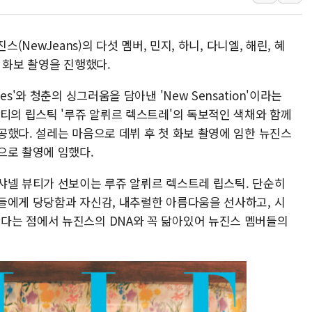
현대해상, 유튜브 양육 
[컨콜] 롯데케미칼, "L
(NewJeans)의 다섯 멤버, 민지, 하니, 다니엘, 해린, 혜
대형 저축은행 4%대 예
 화보 촬영을 진행했다.
서울 노원 40.2도…8년 
s'와 청춘의 싱그러움을 담아낸 'New Sensation'이라는
한전, 한전기술지주 출
뷰티의 립스틱 '루쥬 알뤼르 렉스트레'의 독보적인 색채와 함께
SK하이닉스, 용인·청주
공했다. 설레는 마음으로 데뷔 후 첫 화보 촬영에 임한 뉴진스
으로 촬영에 임했다.
샤넬 뷰티가 선보이는 루쥬 알뤼르 렉스트레 립스틱. 단순히
들에게 당당함과 자신감, 내추럴한 아름다움을 선사하고, 시
다는 점에서 뉴진스의 DNA와 꼭 닮아있어 뉴진스 멤버들의