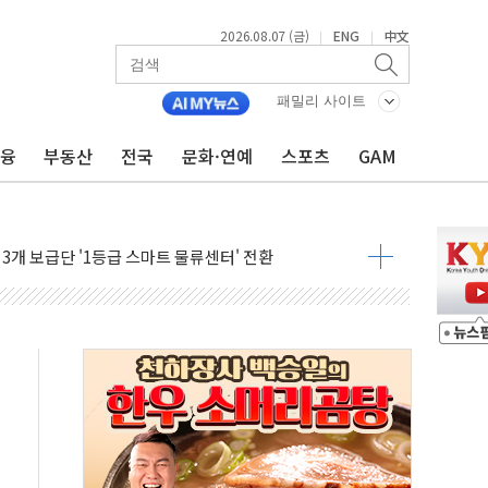
2026.08.07 (금)
ENG
中文
|
|
…한화·흥국·한투 참여
패밀리 사이트
주 52시간제 개선해야…기술격차 확대 막아야"
금융
부동산
전국
문화·연예
스포츠
GAM
약 타결…연봉 6.3% 인상
 등 8~9월 공연 라인업 공개
지 3개 보급단 '1등급 스마트 물류센터' 전환
 테라스 떨어져…SK에코플랜트 "전수 조사"
보 GAM - 맛보기편 (8/7)
다"...송영길·정청래·김민석, 호남 경선 앞두고 총력전
속도…"3분기 추가 방안 발표"
길·노량진·장위 서울 알짜 단지 주목
교 통합' 규탄 결의안 발의…이준석·한동훈 동참
노원구 어르신에 삼계탕 배식 봉사
0% 적용하니…재건축보다 재개발 사업성 개선↑