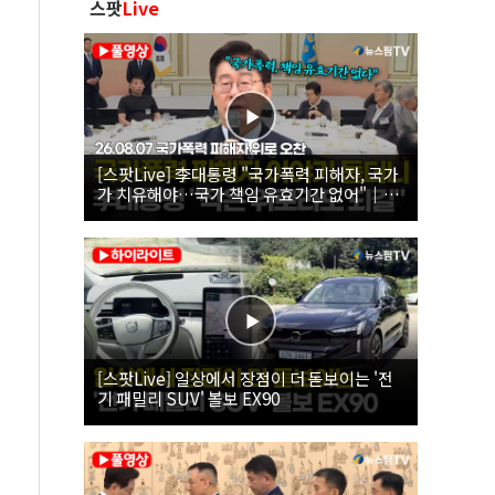
스팟
Live
[스팟Live] 李대통령 "국가폭력 피해자, 국가
가 치유해야…국가 책임 유효기간 없어"｜
26.08.07 국가폭력 피해자 위로 오찬
[스팟Live] 일상에서 장점이 더 돋보이는 '전
기 패밀리 SUV' 볼보 EX90