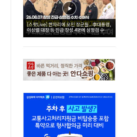
[스팟Live] 한자리에 모인 장군들...李대통령,
이상렬 대장 등 진급 장성 4명에 삼정검 수치
직접 수여｜26.08.07 장성 진급·삼정검 수치
수여식