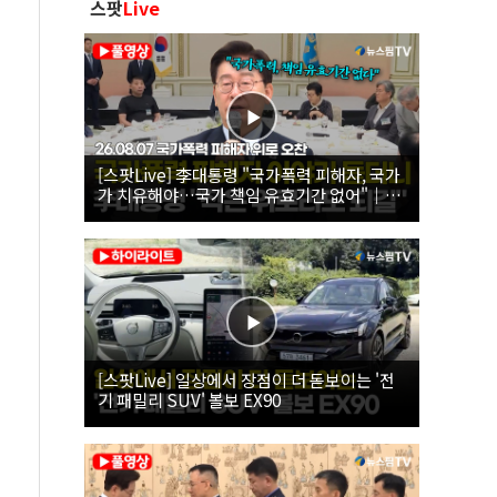
스팟
Live
[스팟Live] 李대통령 "국가폭력 피해자, 국가
가 치유해야…국가 책임 유효기간 없어"｜
26.08.07 국가폭력 피해자 위로 오찬
[스팟Live] 일상에서 장점이 더 돋보이는 '전
기 패밀리 SUV' 볼보 EX90