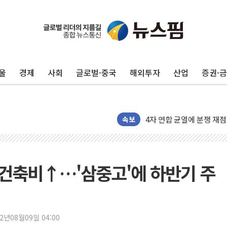
울
경제
사회
글로벌·중국
해외투자
산업
증권·
우유자조금, 노인복지관 찾
더본코리아 롤링파스타, 파
4자 연합 균열에 분쟁 재
금호석유화학, 2분기 영업
속보
CJ올리브영 흔드는 '신흥
"PAFC만으론 어렵다"…
임대사업자, 등록임대 세제
리·건축비↑…'삼중고'에 하반기 주
대우건설, 50대 이강석 대
비츠로넥스텍, 한화에어로스
1410원대 내려간 환율, "
22년08월09일 04:00
종합특검, '계엄 수용공간