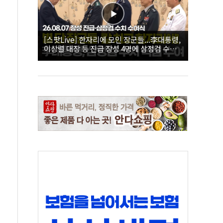
[스팟Live] 한자리에 모인 장군들...李대통령,
이상렬 대장 등 진급 장성 4명에 삼정검 수치
직접 수여｜26.08.07 장성 진급·삼정검 수치
수여식