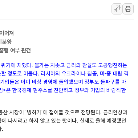
가
친트럼프 오글스 미 하원의
가
"주식이야 코인이야"…연속
에쓰씨엔지니어링, 큐니티와
 이어져
애드포러스, 30억원 규모
미분양
롯데웰푸드, 2분기 영업익 8
 흥행 여부 관건
이성윤 '호남 민심은 주석
나경원 의원 "장기보유 1
의 위기에 처했다. 물가는 치솟고 금리와 환율도 고공행진하는
할 정도로 어둡다. 러시아의 우크라이나 침공, 미-중 대립 격
李대통령, 규제합리화위 
 기업들은 이미 비상 경영에 돌입했으며 정부도 돌파구를 마
한병도 "국민의힘, 말로만
스핌>은 한국경제 현주소를 진단하고 정부와 기업의 바람직한
부동산 시장이 '빙하기'에 접어들 것으로 전망된다. 금리인상과
에 나서려고 하지 않고 있는 탓이다. 실제로 올해 예정됐던
.