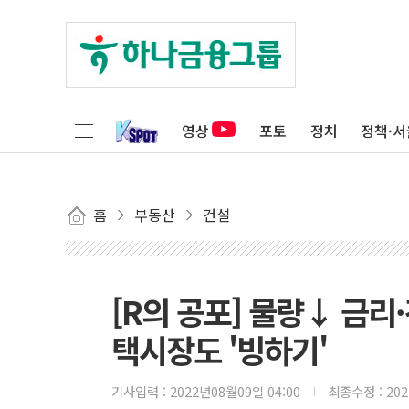
영상
포토
정치
정책·서
홈
부동산
건설
[R의 공포] 물량↓ 금
택시장도 '빙하기'
기사입력 :
2022년08월09일 04:00
최종수정 :
20