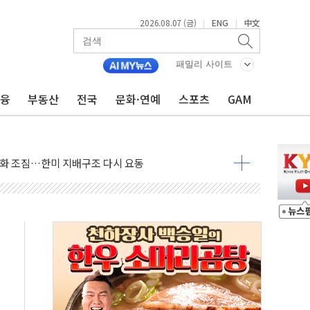
2026.08.07 (금)
ENG
中文
|
|
패밀리 사이트
금융
부동산
전국
문화·연예
스포츠
GAM
아 어르신 우유 지원 점검
브리 셰프 모델 발탁
점화 조짐…한미 지배구조 다시 요동
익 4배 '껑충'…전부문 약진
 강자' 다이소·시코르…뷰티 유통 지각변동 본격화
두산퓨얼셀, SOFC에 사활
혜택 축소에 반발…"정책 신뢰 뒤집어"
표 전면에...임원·조직 대대적 개편 예고
페이스와 '누리호 5기분 엔진 구성품' 수주
당분간 1400원 초반대 등락"
 확보' 신용해 前교정본부장 불구속 기소