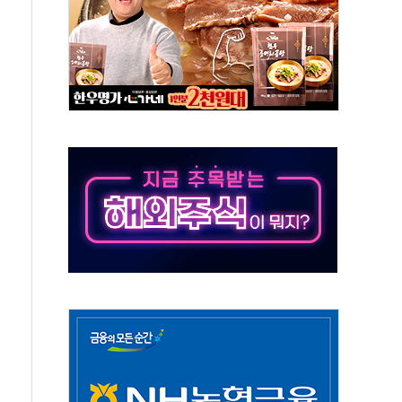
원, 테네시주 경선서 낙선
 사이드카·널뛰기에 개미들 '패닉'
 반도체 EPC 추가 수주
 자사주 취득
8.5% 증가... 해외 자회사가 이끈 '더블 성장'
야청' 파장…친명계 "처절한 역사를 말장난으로" 비판
주택자 과도한 세금 부당"…소득세법 개정안 발의 예고
부위원장에 김태유·국립외교원장에 김흥규
 주택 공급…도시정비법·주택법 등 처리 협조하라"