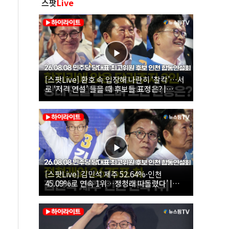
스팟
Live
[스팟Live] 환호 속 입장해 나란히 ‘찰칵’…서
로 ‘저격 연설’ 들을 때 후보들 표정은? |
26.08.08 더불어민주당 당대표·최고위원 후
보 인천 합동연설회
[스팟Live] 김민석 제주 52.64%·인천
45.09%로 연속 1위…정청래 따돌렸다’ |
26.08.08 더불어민주당 당대표·최고위원 후
보 인천 합동연설회