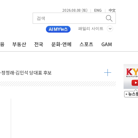
2026.08.08 (토)
ENG
中文
|
|
패밀리 사이트
금융
부동산
전국
문화·연예
스포츠
GAM
산사태 주의보'...경북도, 호우 피해·통제구간 없어
%p' 차 재역전 성공...金 45.42% vs 鄭 44.56%
·정청래·김민석 당대표 후보
 정청래에 승리...47.75% vs 42.08%
과 발표...김민석 47.75% 정청래 42.08%
표...김민석 45.09% 정청래 43.27% 송영길 11.63%
표...김민석 52.64% 정청래 39.89% 송영길 7.47%
0~8.14)
…공습 한계·탄약 부족 현실화
50㎜ 폭우…강원 동해안 강한 비 이어져