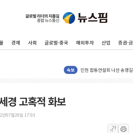
울
경제
사회
글로벌·중국
해외투자
산업
증권·
울진·영덕 '호우특보'-포항 '
[종합] 김민석, 정청래에 '0.86
인천 합동연설회 나선 송영길
김민석, 2주차 제주·인천 경선서
속보
인사하는 김민석 당대표 후보
[속보] 민주, 제주·인천 경선 결
[속보] 민주, 인천 경선 결과 발
신세경 고혹적 화보
[속보] 민주, 제주 경선 결과 발
이번주 국내 주요 금융일정(8.1
22년07월20일 17:03
美, 이란전 출구전략 만지작
가
가
강릉·동해·삼척 시간당 최대 