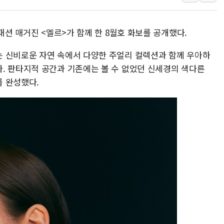
폐기물 수거하다 참변…60대
서울 중랑구 주택가서 흉기 난
패션 매거진 <엘르>가 함께 한 8월호 화보를 공개했다.
李대통령 "결혼 때문에 손해 
 신비로운 자연 속에서 다양한 주얼리 컬렉션과 함께 우아하
여수 오동도 인근 해상서 모
. 판타지적 공간과 기존에는 볼 수 없었던 신세경의 색다른
추미애, '위안부' 피해자 기림
를 완성했다.
인천 선재도 갯벌서 해루질 중
인천서 말다툼 중 어머니 흉기
'화합' 꺼낸 김민석에 '뻔뻔
李대통령, ISA 개편 재검토 