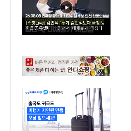
[스팟Live] 김민석 “누가 김민석보다 국정 방
향을 공유했나”…인천서 ‘대체불가’ 외쳤다 |
26.08.08 더불어민주당 당대표·최고위원 후
보 인천 합동연설회