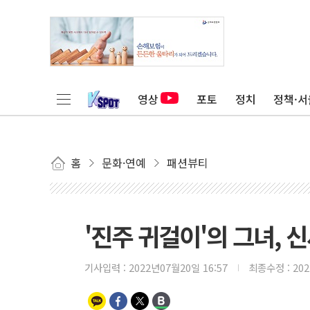
영상
포토
정치
정책·서
홈
문화·연예
패션뷰티
'진주 귀걸이'의 그녀, 
기사입력 :
2022년07월20일 16:57
최종수정 :
20