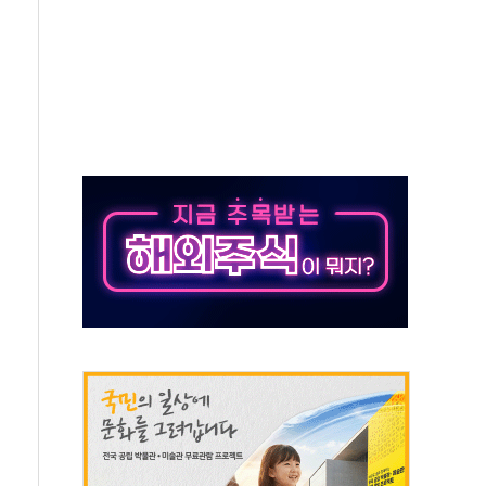
 환경미화원 수거차에 치여 사망
동…60대 남성 2명 숨져
보는 일 없게"…'결혼 페널티' 22개 과제 손본다
터보트 전복…1명 사망·1명 실종
의 날 참석..."국제적 시민 연대로 목소리 내야"
 실종 60대 나흘만에 숨진 채 발견
 살해 10대 아들 체포
' 받아친 정청래…제주 연설서 신경전 고조
지시…與 "적극 환영"·野 "졸속 국정"