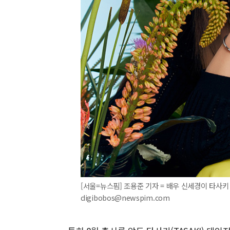
[서울=뉴스핌] 조용준 기자 = 배우 신세경이 타사키 쥬
digibobos@newspim.com