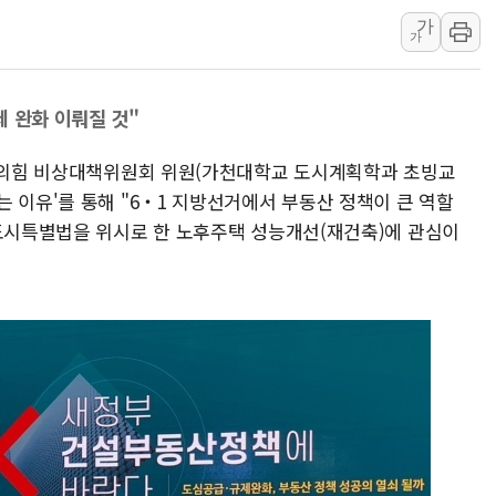
최태원, 노소영에 9440억
가
가
하나금융, 명동 소상공인에 
인천시 광복절 현수막 '태
 완화 이뤄질 것"
병무청, 보충역 전면 손질…
홈플러스發 대형마트 판매,
국민의힘 비상대책위원회 위원(가천대학교 도시계획학과 초빙교
윤준병·이해민 의원, '정부
 이유'를 통해 "6‧1 지방선거에서 부동산 정책이 큰 역할
'호우·산사태 주의보' 울진 
신도시특별법을 위시로 한 노후주택 성능개선(재건축)에 관심이