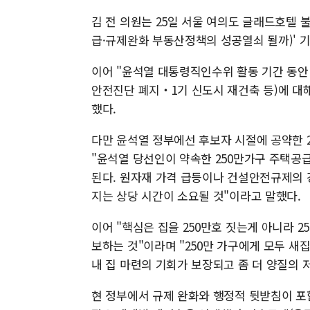
김 전 의원는 25일 서울 여의도 글래드호텔 
급·규제완화 부동산정책의 성공열쇠 될까)' 기
이어 "윤석열 대통령직인수위 활동 기간 동안
안전진단 폐지‧1기 신도시 재건축 등)에 대
했다.
다만 윤석열 정부에선 후보자 시절에 공약한 2
"윤석열 당선인이 약속한 250만가구 주택공
된다. 원자재 가격 급등이나 건설안전규제의 
지는 상당 시간이 소요될 것"이라고 말했다.
이어 "핵심은 집을 250만호 짓는게 아니라 
보하는 것"이라며 "250만 가구에게 모두 
내 집 마련의 기회가 보장되고 좀 더 양질의 
현 정부에서 규제 완화와 행정적 뒷받침이 포함