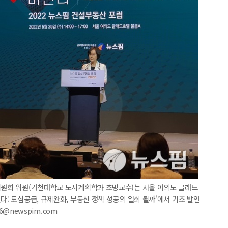
책위원회 위원(가천대학교 도시계획학과 초빙교수)는 서울 여의도 글래드
다: 도심공급, 규제완화, 부동산 정책 성공의 열쇠 될까'에서 기조 발언
36@newspim.com