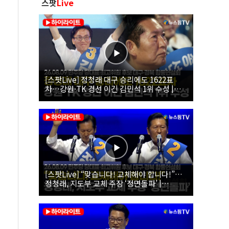
스팟
Live
[스팟Live] 정청래 대구 승리에도 1622표
차…강원·TK 경선 이긴 김민석 1위 수성 |
26.08.09 더불어민주당 당대표·최고위원 후
보 대구·경북 합동연설회
[스팟Live] “맞습니다! 교체해야 합니다!”…
정청래, 지도부 교체 주장 ‘정면돌파’ |
26.08.09 더불어민주당 당대표·최고위원 후
보 대구·경북 합동연설회