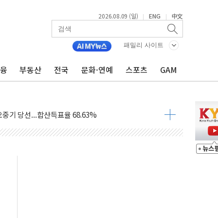
2026.08.09 (일)
ENG
中文
|
|
.'두천~하당'·'올미골교' 차량 통행 선제 제한
패밀리 사이트
부 작업 중 근로자 1명 숨져
철강 AI융합실증센터' 들어선다
금융
부동산
전국
문화·연예
스포츠
GAM
대 숨진 채 발견...경찰, 조사 중
.48%p 차 선두 유지...金 46.01% vs 鄭 44.53%
기 당선...합산득표율 68.63%
해 10대 구속…범행 후 반려견도 죽여
 정청래에 승리…金 48.54% vs 鄭 44.40%
경선 결과...김민석 48.54% 정청래 44.40%
발표...김민석 47.37% 정청래 45.71% 송영길 6.92%
발표...정청래 47.82% 김민석 46.35% 송영길 5.83%
발표...김민석 50.30% 정청래 41.94% 송영길 7.76%
객 400명 맞이…"마음 잇는 시간 되길"