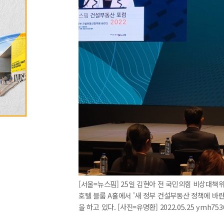
[서울=뉴스핌] 25일 김현아 전 국민의힘 비상대
호텔 블룸 A홀에서 '새 정부 건설부동산 정책에 바란
을 하고 있다. [사진=유명환] 2022.05.25 ymh75