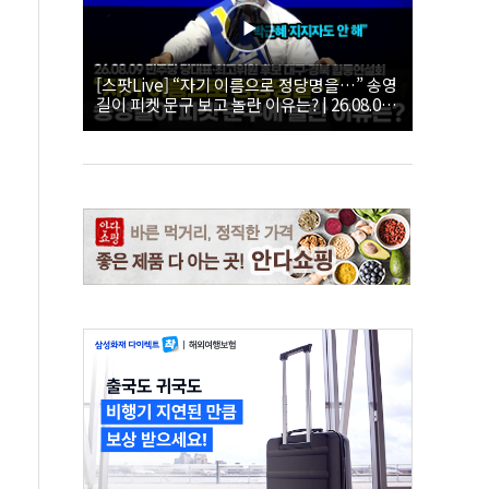
[스팟Live] “자기 이름으로 정당명을…” 송영
길이 피켓 문구 보고 놀란 이유는? | 26.08.09
더불어민주당 당대표·최고위원 후보 대구·경
북 합동연설회