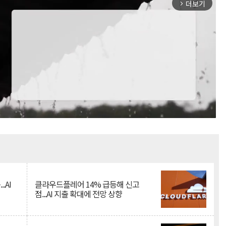
더보기
arrow_forward_ios
Mute
.AI
클라우드플레어 14% 급등해 신고
점...AI 지출 확대에 전망 상향