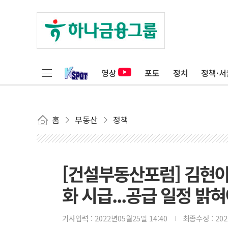
영상
포토
정치
정책·서
홈
부동산
정책
[건설부동산포럼] 김현아
화 시급...공급 일정 밝혀
기사입력 :
2022년05월25일 14:40
최종수정 :
20