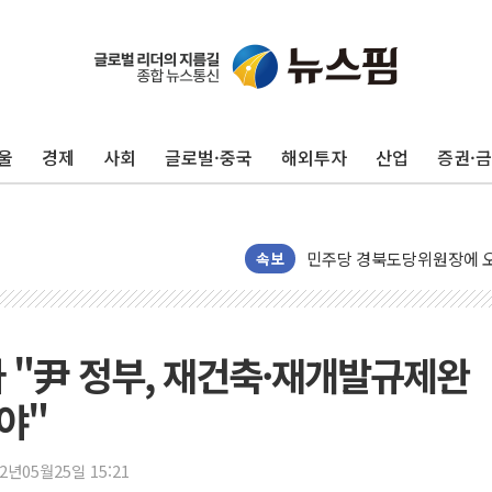
125mm 폭우 쏟아진 울진..
평택 진위면 공장서 탱크 내
포항 블루밸리 국가산단에 '
울
경제
사회
글로벌·중국
해외투자
산업
증권·
상주 낙동강 선착장 하류서 50
[종합] 김민석, 정청래에 누적 1
민주당 경북도당위원장에 오중
속보
인천서 말다툼 중 어머니 살
김민석, 강원·대구·경북 경선서
[속보] 민주, 강원·대구·경북 
 "尹 정부, 재건축·재개발규제완
[속보] 민주, 경북 경선 결과 
야"
[속보] 민주, 대구 경선 결과 
[속보] 민주, 강원 경선 결과 
22년05월25일 15:21
정재헌 CEO, SKT 장기고