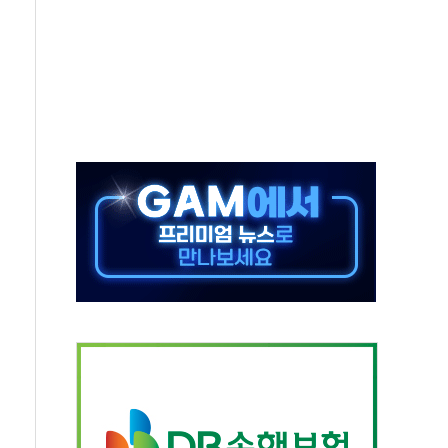
 지급 확정되나…재상고 앞두고 막판 셈법
'행복상자' 전달
극기 거꾸로' 논란…이틀만에 철거
 예술·체육요원 최대 33% 감축
 역대 최대폭 감소한 9.4%↓…유통업계 양극화 심화
 특사'로 콜롬비아 대통령 취임식 참석
시간당 30mm 강한 비...호우 피해 없어