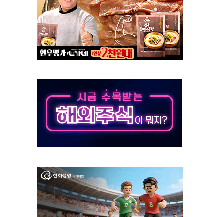
발표...김민석 50.30% 정청래 41.94% 송영길 7.76%
객 400명 맞이…"마음 잇는 시간 되길"
 지급 확정되나…재상고 앞두고 막판 셈법
'행복상자' 전달
극기 거꾸로' 논란…이틀만에 철거
 예술·체육요원 최대 33% 감축
 역대 최대폭 감소한 9.4%↓…유통업계 양극화 심화
 특사'로 콜롬비아 대통령 취임식 참석
시간당 30mm 강한 비...호우 피해 없어