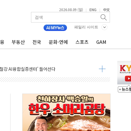
2026.08.09 (일)
ENG
中文
|
|
패밀리 사이트
금융
부동산
전국
문화·연예
스포츠
GAM
.'두천~하당'·'올미골교' 차량 통행 선제 제한
고 발생…작업자 1명 숨져
철강 AI융합실증센터' 들어선다
대 숨진 채 발견...경찰, 조사 중
.48%p 차 선두 유지...金 46.01% vs 鄭 44.53%
기 당선...합산득표율 68.63%
해 10대 구속…범행 후 반려견도 죽여
 정청래에 승리…金 48.54% vs 鄭 44.40%
경선 결과...김민석 48.54% 정청래 44.40%
발표...김민석 47.37% 정청래 45.71% 송영길 6.92%
발표...정청래 47.82% 김민석 46.35% 송영길 5.83%