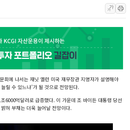
가
[속보] 민주, 강원 경선 결과 
가
정재헌 CEO, SKT 장기고
최태원, 노소영에 9440억
하나금융, 명동 소상공인에 
인천시 광복절 현수막 '태
병무청, 보충역 전면 손질…
홈플러스發 대형마트 판매,
윤준병·이해민 의원, '정부
'호우·산사태 주의보' 울진 
 청문회에 나서는 재닛 옐런 미국 재무장관 지명자가 설명해야
 늘릴 수 있느냐'가 될 것으로 전망된다.
1조6000억달러로 급증했다. 이 가운데 조 바이든 대통령 당선
 밝혀 부채는 더욱 늘어날 전망이다.