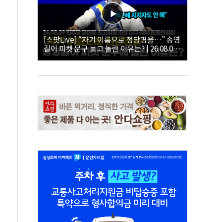
[스팟Live] “자기 이름으로 정당명을…” 송영
길이 피켓 문구 보고 놀란 이유는? | 26.08.09
더불어민주당 당대표·최고위원 후보 대구·경
북 합동연설회