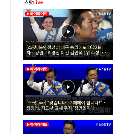
스팟
Live
[스팟Live] 정청래 대구 승리에도 1622표
차…강원·TK 경선 이긴 김민석 1위 수성 |
26.08.09 더불어민주당 당대표·최고위원 후
보 대구·경북 합동연설회
[스팟Live] “맞습니다! 교체해야 합니다!”…
정청래, 지도부 교체 주장 ‘정면돌파’ |
26.08.09 더불어민주당 당대표·최고위원 후
보 대구·경북 합동연설회