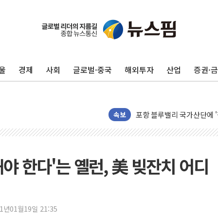
울
경제
사회
글로벌·중국
해외투자
산업
증권·
125mm 폭우 쏟아진 울진..
평택 진위면 공장서 질식사
포항 블루밸리 국가산단에 '
상주 낙동강 선착장 하류서 50
속보
[종합] 김민석, 정청래에 누적 1
민주당 경북도당위원장에 오중
인천서 말다툼 중 어머니 살
야 한다'는 옐런, 美 빚잔치 어디
김민석, 강원·대구·경북 경선서
[속보] 민주, 강원·대구·경북 
[속보] 민주, 경북 경선 결과 
21년01월19일 21:35
[속보] 민주, 대구 경선 결과 