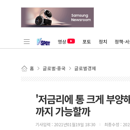
영상
포토
정치
정책·서
홈
글로벌·중국
글로벌경제
'저금리에 통 크게 부양해
까지 가능할까
기사입력 :
2021년01월19일 18:30
최종수정 :
20