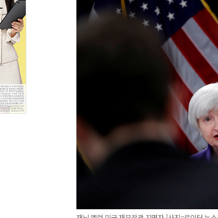
재닛 옐런 미국 재무장관 지명자 [사진=로이터 뉴스