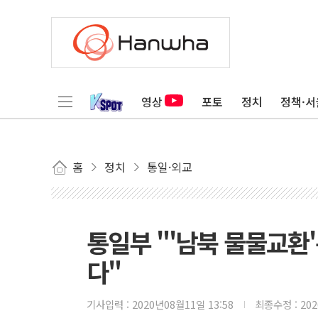
영상
포토
정치
정책·서
홈
정치
통일·외교
통일부 "'남북 물물교환
다"
기사입력 :
2020년08월11일 13:58
최종수정 :
20