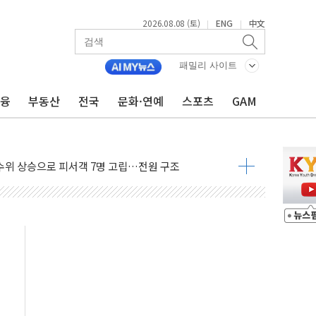
2026.08.08 (토)
ENG
中文
|
|
에 '뻔뻔' 받아친 정청래…제주 연설서 신경전 고조
 재검토 지시…與 "적극 환영"·野 "졸속 국정"
패밀리 사이트
랑주의보…10일까지 최대 3.5m 높은 물결
금융
부동산
전국
문화·연예
스포츠
GAM
 사망 23명…정부, 비상대응기구 가동
양, 수도 베이징도 부동산 규제 철폐
수위 상승으로 피서객 7명 고립…전원 구조
'별똥별 멍' 운영…페르세우스 유성우 관측
 시간당 50mm 이상 폭우…호우경보 발효
90대 숨져…온열질환 여부 조사
기능시험 오전 집중 편성…체감온도 38도 넘으면 중단
가누르기 방지법' 전면 재검토 지시
 시간당 20~30mm 강한 비...가뭄 해소될 듯
 지속…내륙 곳곳 소나기
택 검토, 민주당 스스로 원칙 뒤집는 것"