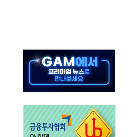
속…청주·진천 35도, 곳곳 소나기
지·공소청 출범…피해자들 '범죄 사각지대' 우려
보 보안 새판 짠다…'자율규제단체' 타진
 경선 발표...김민석 '재역전' vs 정청래 '격차 확대'
에 금리 인상 우려 후퇴…S&P500 최고치
 해임 재추진…"26일까지 의혹 소명" 요구