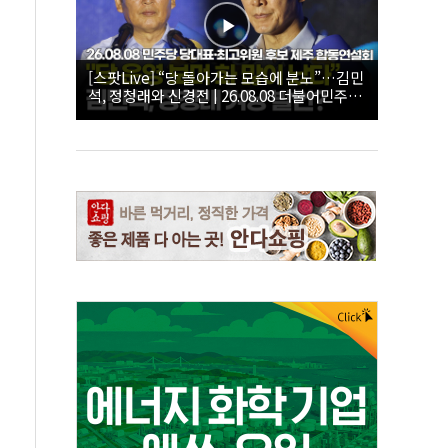
[스팟Live] “당 돌아가는 모습에 분노”…김민
석, 정청래와 신경전 | 26.08.08 더불어민주당
당대표·최고위원 후보 제주 합동연설회