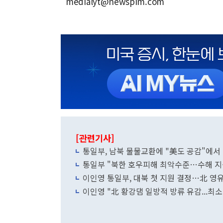
medialyt@newspim.com
[관련기사]
통일부, 남북 물물교환에 "美도 공감"에서
통일부 "북한 호우피해 최악수준…수해 지
이인영 통일부, 대북 첫 지원 결정…北 영유
이인영 "北 황강댐 일방적 방류 유감...최