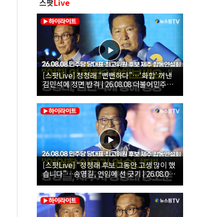
스팟
Live
[스팟Live] 정청래 “뻔뻔하다”…‘화합’ 꺼낸
김민석에 정면 반격 | 26.08.08 더불어민주당
당대표·최고위원 후보 제주 합동연설회
[스팟Live] “정청래 후보 그동안 고생 많이 했
습니다”…송영길, 연임에 선 긋기 | 26.08.08
더불어민주당 당대표·최고위원 후보 제주 합
동연설회