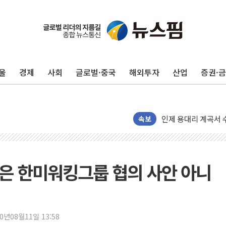
'화합' 꺼낸 김민석
李대통령, ISA 개편
동해중부 전 해상 풍
울
경제
사회
글로벌·중국
해외투자
산업
증권·
연일 폭염에 온열질환
中 전방위 아파트 부
인제 용대리 계곡서 
동해시, 11~14일 
속보
강원 중·남부 동해안
청양 밭에서 일하던 
폭염에 車 운전면허 
'은 한미워킹그룹 협의 사안 아니
李대통령, 'ISA·주
'호우 특보' 경북 울진
주말 무더위·열대야
20년08월11일 13:58
오세훈 "용산공원 주