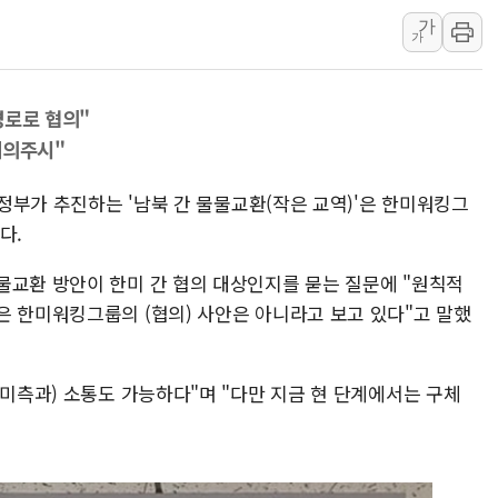
가
충북 주말 무더위 지
가
10월 보완수사권 폐
한상협, 업계 개인정
경로로 협의"
민주당, 오늘 제주·인천
예의주시"
뉴욕증시, 고용 쇼크
트럼프, 쿡 연준 이사
 정부가 추진하는 '남북 간 물물교환(작은 교역)'은 한미워킹그
다.
물교환 방안이 한미 간 협의 대상인지를 묻는 질문에 "원칙적
은 한미워킹그룹의 (협의) 사안은 아니라고 보고 있다"고 말했
(미측과) 소통도 가능하다"며 "다만 지금 현 단계에서는 구체