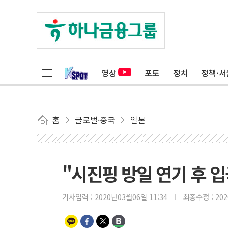
영상
포토
정치
정책·서
홈
글로벌·중국
일본
"시진핑 방일 연기 후 입국
기사입력 :
2020년03월06일 11:34
최종수정 :
20