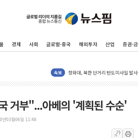
리투아니아 국방 "러, 우크라 드론으로
구광모, 내주 실리콘밸리서 젠슨 황 
뉴욕증시 개장 전 특징주...모더나
울
경제
사회
글로벌·중국
해외투자
산업
증권·
김정관 장관 "영업이익 N% 성과급
뉴욕증시 프리뷰, 미 주가선물 AI주
청와대, 북한 단거리 탄도미사일 발사
금값 7주 만에 최고…美 고용 둔화·
속보
[인도증시] 중동 긴장 완화에 실적 호
러, 1인칭시점 드론으로 우크라 민간
[베트남 증시] 지수 하락 속 'DGC
 거부"...아베의 '계획된 수순'
'월가의 황제' 다이먼 "금융시장 레
양주 섬유염색공장서 화재 1명 중상…
20년03월06일 11:48
김정관 산업부 장관 "주 52시간 손봐
가
가
해군 1함대 창설 80주년…지역과 함께