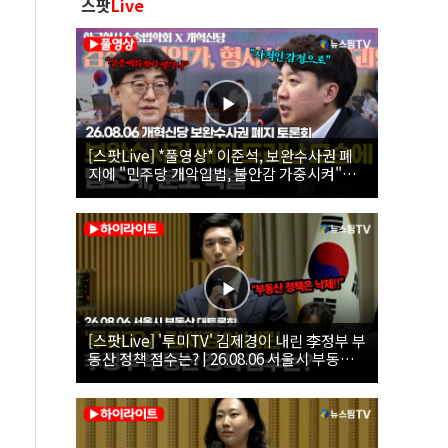
스팟
Live
[스팟Live] *풀영상* 이준석, 보완수사권 폐
지에 "민주당 개악입법, 불안감 가중시켜"｜
26.08.06 개혁신당 보완수사권 폐지 토론회
[스팟Live] '투미TV' 김제경이 내린 李정부 부
동산 정책 점수는? | 26.08.06 서울시 부동산
대토론회