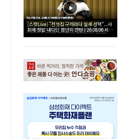
[스팟Live] "전셋집 구하려다 월세 선택"...사
회에 첫발 내디딘 청년의 한탄 | 26.08.06 서울
시 부동산 대토론회