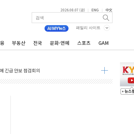
2026.08.07 (금)
ENG
中文
|
|
 나토 회원국 공격 검토… 거짓 깃발 작전"
재회…로봇·AI 데이터센터·모빌리티 구체화
패밀리 사이트
·아이온큐·도어대시↑ VS 샌디스크·피그마·앱러빈↓
금융
부동산
전국
문화·연예
스포츠
GAM
 반대…상법·자본시장법 개정 논의"
 차익실현 속 혼조세...웨스턴디지털·샌디스크↓
에 긴급 안보 점검회의
호르무즈 재개방 기대에 강세
조까지, 상승...호실적 보고 기업 상승세 뚜렷
인 '사파리' 공격… 시민들 공포감 극대화 전략
' 임시 주총 기대감에 홀로 상한가…마진 잔액은 사상 최고
버리지 위험수위…숨은 차입이 더 큰 변수"
대응 1단계 진압 중
야, 경쟁상대 中과 비교해야"
하는 '선봉'의 대민 봉사