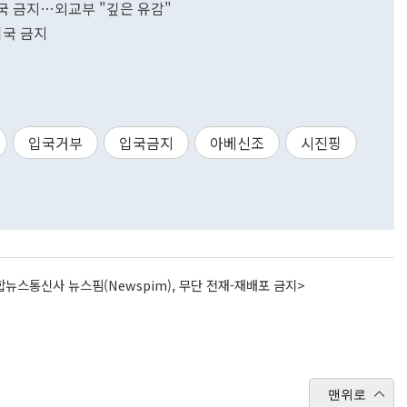
입국 금지…외교부 "깊은 유감"
입국 금지
입국거부
입국금지
아베신조
시진핑
뉴스통신사 뉴스핌(Newspim), 무단 전재-재배포 금지>
맨위로