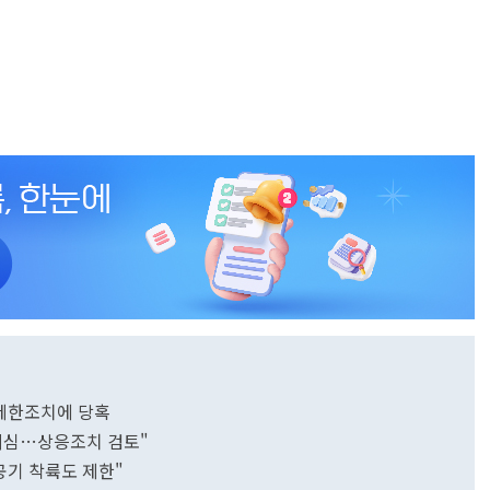
국 제한조치에 당혹
 의심…상응조치 검토"
항공기 착륙도 제한"