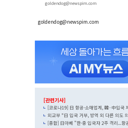
goldendog@newspim.com
goldendog@newspim.com
[관련기사]
[코로나19] 日 항공·소매업계, 韓·中입
외교부 "日 입국 거부, 방역 외 다른 의도
[종합] 日아베 "한·중 입국자 2주 격리...