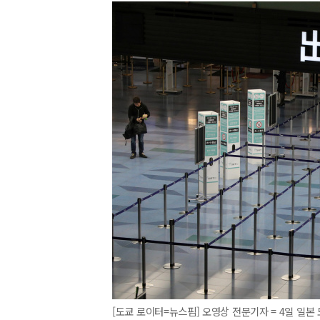
[도쿄 로이터=뉴스핌] 오영상 전문기자 = 4일 일본 도