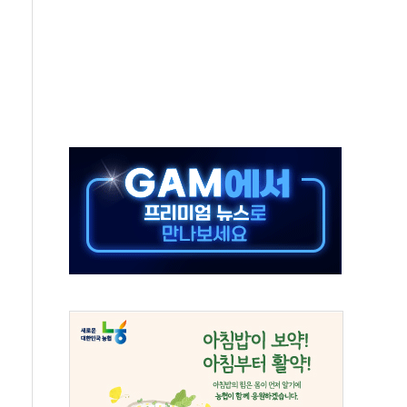
미사일 1발 발사… 올해 10번째·42일 만 도발
 새 안보 위기… 반군·마약카르텔이 습득해 전투 활용
어선 구조
무해한 표면 부식 물질"
분만에 진화...외국인 노동자 숨져
즌2